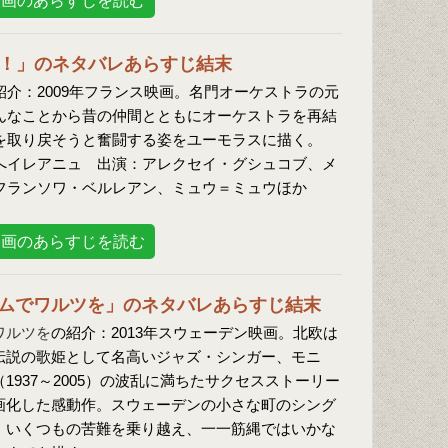
映画のあらすじを読む
！」のネタバレあらすじ結末
紹介：2009年フランス映画。名門オーケストラの元
んなことから昔の仲間とともにオーケストラを再結
を取り戻そうと奮闘する姿をユーモラスに描く。
へイレアニュ 出演：アレクセイ・グシュコブ、メ
フランソワ・ベルレアン、ミュウ＝ミュウほか
映画のあらすじを読む
ムでワルツを」のネタバレあらすじ結末
ワルツを
の紹介：2013年スウェーデン映画。北欧は
伝説の歌姫として名高いジャズ・シンガー、モニ
1937～2005）の波乱に満ちたサクセスストーリー
画化した感動作。スウェーデンの小さな町のシング
、いくつもの苦難を乗り越え、一一筋縄ではいかな