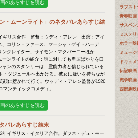
映画のあらすじを読む
ラブスト
青春映画
ン・ムーンライト」のネタバレあらすじ結
サスペン
ミステリ
・イギリス合作 監督：ウディ・アレン 出演：アイ
ホラー映
ス、コリン・ファース、マーシャ・ゲイ・ハーデ
リンクレイター、サイモン・マクバーニーほか
ミュージ
ムーンライトの紹介：誰に対しても卑屈ばかりを口
ドキュメ
シャンのスタンリーは、霊能力者と信じられている
伝記映画
ト・ダジュールへ出かける。彼女に疑いを持ちなが
戦争映画
顔に惹かれて行く。ウッディ・アレン監督が1920
ロマンティックコメディ。
西部劇映
映画のあらすじを読む
タバレあらすじ結末
83年イギリス・イタリア合作。ダフネ・デュ・モー