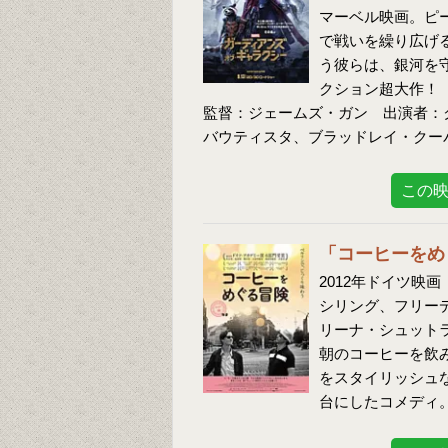
マーベル映画。ピ
で戦いを繰り広げ
う彼らは、銀河を
クション超大作！
監督：ジェームズ・ガン 出演者：
バウティスタ、ブラッドレイ・クー
この
「コーヒーをめ
2012年ドイツ映
シリング、フリー
リーナ・シュット
朝のコーヒーを飲
をスタイリッシュ
台にしたコメディ