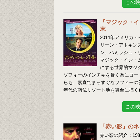
この
「マジック・イ
末
2014年アメリカ
リーン・アトキン
ン、ハミッシュ・
マジック・イン・
にする世界的マジ
ソフィーのインチキを暴く為にコー
らも、素直でまっすぐなソフィーの笑
年代の南仏リゾート地を舞台に描く
この
「赤い影」のネ
赤い影の紹介：19