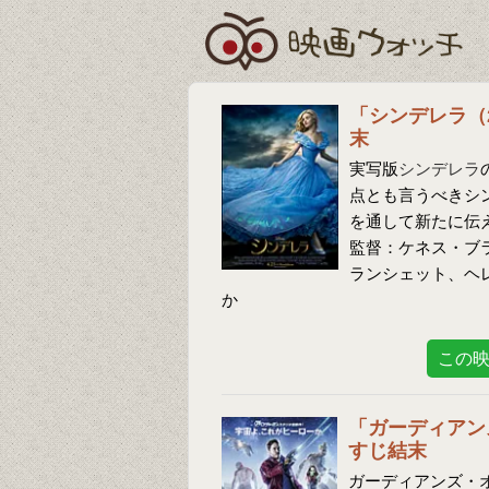
「シンデレラ（
末
実写版
シンデレラ
点とも言うべきシン
を通して新たに伝
監督：ケネス・ブ
ランシェット、ヘ
か
この
「ガーディアン
すじ結末
ガーディアンズ・オ