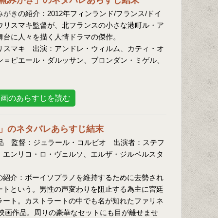
靴みがき」のネタバレあらすじ結末
みがき
の紹介：2012年フィンランド/フランス/ドイ
ウリスマキ監督が、北フランスの小さな港町ル・ア
舞台に人々を描く人情ドラマの傑作。
リスマキ 出演：アンドレ・ウィルム、カティ・オ
ン＝ピエール・ダルッサン、ブロンダン・ミゲル、
映画のあらすじを読む
」のネタバレあらすじ結末
作品 監督：ジェラール・コルビオ 出演者：ステフ
、エンリコ・ロ・ヴェルソ、エルザ・ジルベルスタ
の紹介：ボーイソプラノを維持するために去勢され
ートという。男性の声変わりを阻止する為主に宮廷
ラート。カストラートの中でも名が知れたファリネ
映画作品。周りの豪華なセットにも目が離せませ