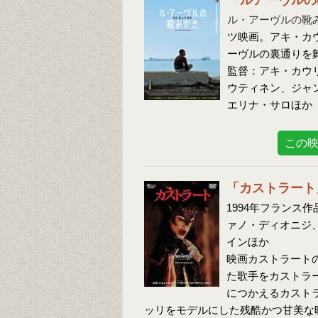
「ルアーヴルの
ル・アーヴルの靴
ツ映画。アキ・カ
ーヴルの裏通りを
監督：アキ・カウ
ウティネン、ジャ
エリナ・サロほか
この
「カストラート
1994年フランス
ァノ・ディオニジ
インほか
映画カストラート
た歌手をカストラ
につかえるカスト
ッリをモデルにした残酷かつ甘美な