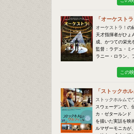
この
「オーケストラ
オーケストラ！
の
天才指揮者がひょ
成、かつての栄光
監督：ラデュ・ミ
ラニー・ロラン、
この
「ストックホル
ストックホルムで
スウェーデンで、
カ・ゼタールンド（
を描いた実話を映
ルマザーモニカが