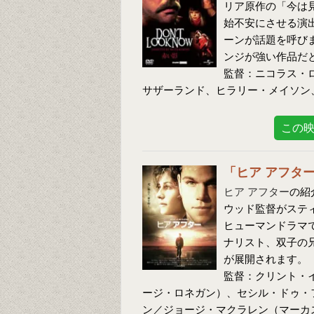
リア原作の「今は
始不安にさせる演
ーンが話題を呼び
ンジが強い作品だ
監督：ニコラス・
サザーランド、ヒラリー・メイソン
この
「ヒア アフタ
ヒア アフター
の紹
ウッド監督がステ
ヒューマンドラマ
ナリスト、双子の
が展開されます。
監督：クリント・
ージ・ロネガン）、セシル・ドゥ・
ン／ジョージ・マクラレン（マーカ