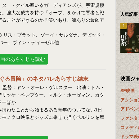
ーター・クイル率いるガーディアンズが、宇宙規模
る。強大な威力を持つ「オーブ」をかけて悪者と戦
人気記事
守ることができるのか？笑いあり、涙ありの最凶ア
クリス・プラット、ゾーイ・サルダナ、デビッド・
パー、ヴィン・ディーゼル他
映画のあらすじを読む
ぐる冒険」のネタバレあらすじ結末
映画ジ
画 監督：ヤン・オーレ・ゲルスター 出演：トム・
SF映画
デリッケ・ペンプター、マルク・ホーゼマン、カタ
アクショ
ラーほか
アドベン
み損ねたことから始まるある青年のついてない1日
なモノクロ映像とジャズに乗せて描くベルリンを舞
ファンタ
。
コメディ
ドラマ映