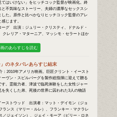
見てはいけない」をヒッチコック監督が映画化。終
出と不気味なストーリー、夫婦の濃厚なセックスシ
ました。原作と比べかなりヒッチコック監督のアレ
と感じます。
ローグ 出演：ジュリー・クリスティ、ドナルド・
、クレリア・マターニア、マッシモ・セラートほか
映画のあらすじを読む
ー」のネタバレあらすじ結末
介：2010年アメリカ映画。巨匠クリント・イースト
ィーヴン・スピルバーグを製作総指揮に迎えて贈る
です。霊能力者、津波で臨死体験をした女性ジャー
兄を失くした弟、死後の世界に囚われた3人の物語
イーストウッド 出演者：マット・デイモン（ジョ
フランス（マリー・ルレ）、フランキー・マクラレ
ス／ジェイソン）、ジェイ・モーア（ビリー・ロネ