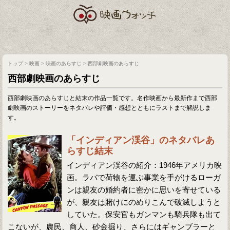
トップ
>
映画
>
映画のあらすじ
>
西部劇映画のあらすじ
西部劇映画のあらすじ
西部劇映画のあらすじと結末の作品一覧です。名作映画から最新作まで西部
劇映画のストーリーをネタバレや評価・感想とともにラストまで解説しま
す。
「インディアン渓谷」のネタバレあ
らすじ結末
インディアン渓谷の紹介：1946年アメリカ映
画。ラバで荷物を運ぶ事業を手がけるローガ
ンは親友の婚約者に密かに思いを寄せている
が、親友は賭けにのめりこんで破滅しようと
していた。保安官もガンマンも騎兵隊も出て
こないが、農民、商人、砂金掘り、さらにはギャンブラーと