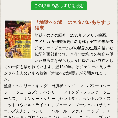
この映画のあらすじを読む
「地獄への道」のネタバレあらすじ
結末
地獄への道の紹介：1939年アメリカ映画。
アメリカ西部開拓史に名を残す実在の無法者
ジェシー・ジェームズの波乱の生涯を描いた
伝記的西部劇です。本作では数々の強盗を働
いた無法者ながらも人々に愛された存在とし
ての一面も描かれています。翌1940年にはジェシーの兄フラ
ンクを主人公とする続篇『地獄への逆襲』が公開されまし
た。
監督：ヘンリー・キング 出演者：タイロン・パワー（ジェ
シー・ジェームズ）、ヘンリー・フォンダ（フランク・ジェ
ームズ）、ナンシー・ケリー（ゼレルダ）、ランドルフ・ス
コット（ウィル・ライト）、ジェーン・ダーウェル（サミュ
エルズ夫人）、ヘンリー・ハル（ルーファス・コッブ）、J・
エドワード・ブロムバーグ（ジョージ・ラニアン）、ブライ