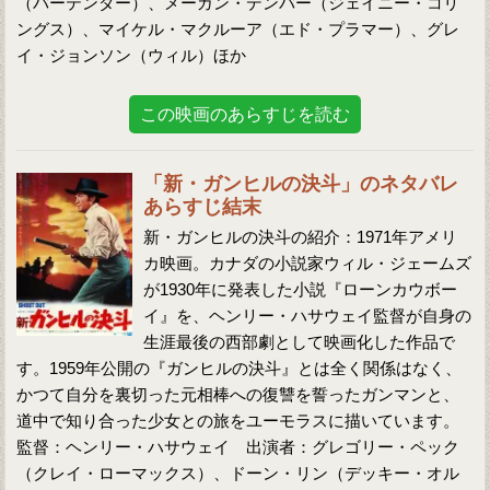
（バーテンダー）、メーガン・デンバー（ジェイニー・コリ
ングス）、マイケル・マクルーア（エド・プラマー）、グレ
イ・ジョンソン（ウィル）ほか
この映画のあらすじを読む
「新・ガンヒルの決斗」のネタバレ
あらすじ結末
新・ガンヒルの決斗の紹介：1971年アメリ
カ映画。カナダの小説家ウィル・ジェームズ
が1930年に発表した小説『ローンカウボー
イ』を、ヘンリー・ハサウェイ監督が自身の
生涯最後の西部劇として映画化した作品で
す。1959年公開の『ガンヒルの決斗』とは全く関係はなく、
かつて自分を裏切った元相棒への復讐を誓ったガンマンと、
道中で知り合った少女との旅をユーモラスに描いています。
監督：ヘンリー・ハサウェイ 出演者：グレゴリー・ペック
（クレイ・ローマックス）、ドーン・リン（デッキー・オル