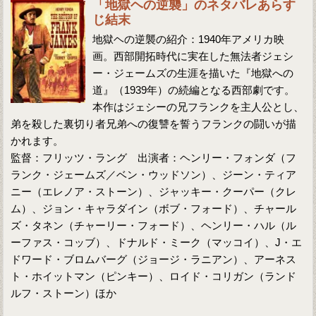
「地獄ヘの逆襲」のネタバレあらす
じ結末
地獄ヘの逆襲の紹介：1940年アメリカ映
画。西部開拓時代に実在した無法者ジェシ
ー・ジェームズの生涯を描いた『地獄への
道』（1939年）の続編となる西部劇です。
本作はジェシーの兄フランクを主人公とし、
弟を殺した裏切り者兄弟への復讐を誓うフランクの闘いが描
かれます。
監督：フリッツ・ラング 出演者：ヘンリー・フォンダ（フ
ランク・ジェームズ／ベン・ウッドソン）、ジーン・ティア
ニー（エレノア・ストーン）、ジャッキー・クーパー（クレ
ム）、ジョン・キャラダイン（ボブ・フォード）、チャール
ズ・タネン（チャーリー・フォード）、ヘンリー・ハル（ル
ーファス・コッブ）、ドナルド・ミーク（マッコイ）、J・エ
ドワード・ブロムバーグ（ジョージ・ラニアン）、アーネス
ト・ホイットマン（ピンキー）、ロイド・コリガン（ランド
ルフ・ストーン）ほか