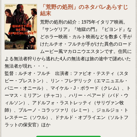
「荒野の処刑」のネタバレあらすじ
結末
荒野の処刑の紹介：1975年イタリア映画。
『サンゲリア』『地獄の門』『ビヨンド』な
どホラー映画・カルト映画などを数多く手が
けたルチオ・フルチが手がけた異色のロード
ムービー風マカロニウエスタンです。住民に
よる無法者狩りから逃れた4人の無法者は旅の途中で謎めいた
無法者が現れ・・・。
監督：ルチオ・フルチ 出演者：ファビオ・テスティ（スタ
ビー・プレストン）、リン・フレデリック（エマニュエル・
バニー・オニール）、マイケル・J・ポラード（クレム）、ト
ーマス・ミリアン（チャコ）、ハリー・ベアード（バド・ウ
ィルソン）、アドルフォ・ラストレッティ（サリヴァン牧
師）、ブルーノ・コラッツァリ（レミー）、ジョルジョ・ト
レスチーニ（ソウル）、ドナルド・オブライエン（ソルトフ
ラットの保安官）ほか