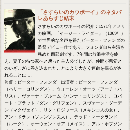
「さすらいのカウボーイ」のネタバ
レあらすじ結末
さすらいのカウボーイの紹介：1971年アメリ
カ映画。『イージー・ライダー』（1969年）
で世界的な名声を得たピーター・フォンダの
監督デビュー作であり、フォンダ自ら主演も
務めた西部劇です。7年間の放浪生活を終
え、妻子の待つ家へと戻った主人公でしたが、仲間が悪党と
のいざこざに巻き込まれたことにより大きく運命を揺るがさ
れることに…。
監督：ピーター・フォンダ 出演者：ピーター・フォンダ
（ハリー・コリングス）、ウォーレン・オーツ（アーチ・ハ
リス）、ヴァーナ・ブルーム（ハンナ・コリングス）、ロバ
ート・プラット（ダン・グリフェン）、スヴァーン・ダーデ
ン（マクヴェイ）、リタ・ロジャース（メキシコ人の女）、
アン・ドラン（ソレンソン夫人）、テッド・マークランド
（ルーク）、オーウェン・オア（メイス）、アル・ホプソン