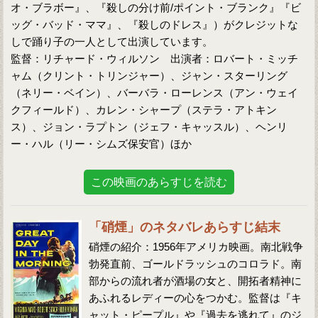
オ・ブラボー』、『殺しの分け前/ポイント・ブランク』『ビ
ッグ・バッド・ママ』、『殺しのドレス』）がクレジットな
しで踊り子の一人として出演しています。
監督：リチャード・ウィルソン 出演者：ロバート・ミッチ
ャム（クリント・トリンジャー）、ジャン・スターリング
（ネリー・ベイン）、バーバラ・ローレンス（アン・ウェイ
クフィールド）、カレン・シャープ（ステラ・アトキン
ス）、ジョン・ラプトン（ジェフ・キャッスル）、ヘンリ
ー・ハル（リー・シムズ保安官）ほか
この映画のあらすじを読む
「硝煙」のネタバレあらすじ結末
硝煙の紹介：1956年アメリカ映画。南北戦争
勃発直前、ゴールドラッシュのコロラド。南
部からの流れ者が酒場の女と、開拓者精神に
あふれるレディーの心をつかむ。監督は『キ
ャット・ピープル』や『過去を逃れて』のジ