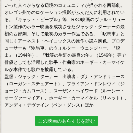
いった人々からなる辺境のコミュニティが描かれる西部劇。
オレゴン州でのロケーション撮影がふんだんに利用されてい
る。『キャット・ピープル』等、RKO映画のヴァル・リュー
トン製作のホラー映画を成功させたジャック・ターナーの最
初の西部劇、そして最初のカラー作品である。『駅馬車』と
同じくアーネスト・ヘイコックスの原作小説を脚色。プロデ
ューサーも『駅馬車』のウォルター・ウェンジャー。『脱
出』（1944年）、『我等の生涯の最良の年』（1946年）等で
俳優としても活躍した歌手・作曲家のホーギー・カーマイケ
ルが本作でも歌声を披露している。
監督：ジャック・ターナー 出演者：ダナ・アンドリュース
（ローガン・スチュアート）、ブライアン・ドンレヴィ（ジ
ョージ・カムローズ）、スーザン・ヘイワード（ルーシー・
オーヴァーマイア）、ホーギー・カーマイケル（リネット）,
アンディ・デヴァイン（ベン・ダンス）ほか
この映画のあらすじを読む