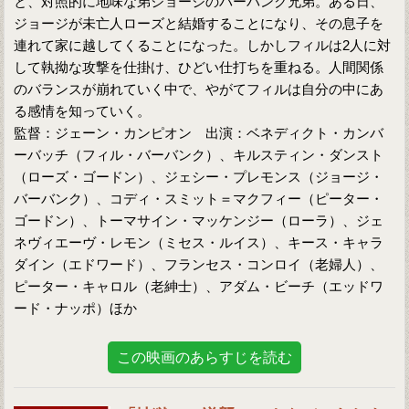
と、対照的に地味な弟ジョージのバーバンク兄弟。ある日、
ジョージが未亡人ローズと結婚することになり、その息子を
連れて家に越してくることになった。しかしフィルは2人に対
して執拗な攻撃を仕掛け、ひどい仕打ちを重ねる。人間関係
のバランスが崩れていく中で、やがてフィルは自分の中にあ
る感情を知っていく。
監督：ジェーン・カンピオン 出演：ベネディクト・カンバ
ーバッチ（フィル・バーバンク）、キルスティン・ダンスト
（ローズ・ゴードン）、ジェシー・プレモンス（ジョージ・
バーバンク）、コディ・スミット＝マクフィー（ピーター・
ゴードン）、トーマサイン・マッケンジー（ローラ）、ジェ
ネヴィエーヴ・レモン（ミセス・ルイス）、キース・キャラ
ダイン（エドワード）、フランセス・コンロイ（老婦人）、
ピーター・キャロル（老紳士）、アダム・ビーチ（エッドワ
ード・ナッポ）ほか
この映画のあらすじを読む