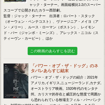
ャック・ターナー。画面縦横比1:2のスーパー
スコープで公開されたカラー西部劇。
監督：ジャック・ターナー 出演者：ロバート・スタック
（オーウェン・ペンテコスト）、ヴァージニア・メイヨ（ア
ン・メリー）、ルース・ローマン（ボストン）、レイモン
ド・バー（ジャンボ・ミーンズ）、アレックス・ニコル（ス
ティーヴン・カービー）、ほか
この映画のあらすじを読む
「パワー・オブ・ザ・ドッグ」のネ
タバレあらすじ結末
パワー・オブ・ザ・ドッグの紹介：2021年
アメリカ,イギリス,ニュージーランド,カナダ,
オーストラリア映画。1920年代のモンタナ
州。カリスマ的存在と威圧的な態度で周囲か
ら恐れられている牧場主フィル・バーバンク