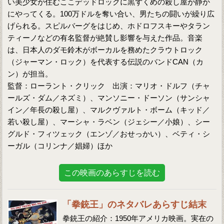
い美少女が住むここデッドロックに黒ずくめの殺し屋が静か
にやってくる。100万ドルを奪い合い、男たちの闘いが繰り広
げられる。スピルバーグをはじめ、ホドロフスキーやタラン
ティーノなどの有名監督が絶賛し影響を与えた作品。音楽
は、日本人のダモ鈴木がボーカルを務めたクラウトロック
（ジャーマン・ロック）を代表する伝説のバンドCAN（カ
ン）が担当。
監督：ローラント・クリック 出演：マリオ・ドルフ（チャ
ールズ・ダム／ネズミ）、マンソニー・ドーソン（サンシャ
イン／年長の殺し屋）、マルクヴァルト・ボーム（キッド／
若い殺し屋）、マーシャ・ラベン（ジェシー／小娘）、シー
グルド・フィツェック（エンゾ／おせっかい）、ベティ・シ
ーガル（コリンナ／娼婦）ほか
この映画のあらすじを読む
「拳銃王」のネタバレあらすじ結末
拳銃王の紹介：1950年アメリカ映画。実在の