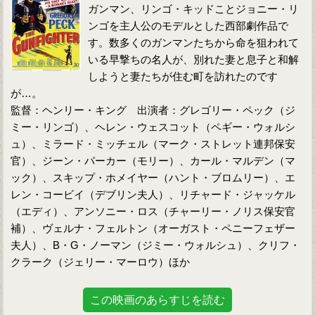
ガンマン、リンゴ・キッドことジョニー・リ
ンゴを主人公のモデルとした西部劇作品で
す。数多くのガンマンたちから命を狙われて
いる早撃ちの名人が、別れた妻と息子と和解
しようと妻たちが住む町を訪れたのです
が…。
監督：ヘンリー・キング 出演者：グレゴリー・ペック（ジ
ミー・リンゴ）、ヘレン・ウェスコット（ペギー・ウォルシ
ュ）、ミラード・ミッチェル（マーク・ストレット連邦保安
官）、ジーン・パーカー（モリー）、カール・マルデン（マ
ック）、スキップ・ホメイヤー（ハント・ブロムリー）、エ
レン・コービイ（デブリン夫人）、リチャード・ジャッケル
（エディ）、アンソニー・ロス（チャーリー・ノリス保安官
補）、ヴェルナ・フェルトン（オーガスト・ペニーフェザー
夫人）、B・G・ノーマン（ジミー・ウォルシュ）、クリフ・
クラーク（ジェリー・マーロウ）ほか
この映画のあらすじを読む