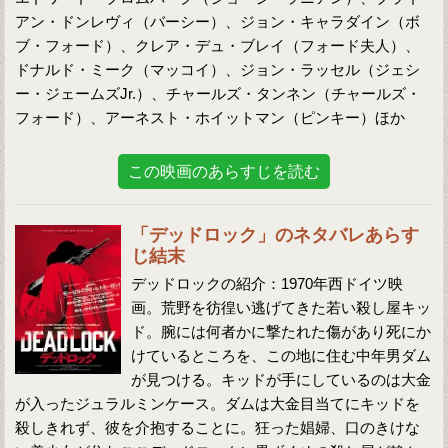
アン・ドンレヴィ（バーシー）、ジョン・キャラダイン（ボ
ブ・フォード）、クレア・デュ・ブレイ（フォード夫人）、
ドナルド・ミーク（マッコイ）、ジョン・ラッセル（ジェシ
ー・ジェームズJr.）、チャールズ・タンネン（チャールズ・
フォード）、アーネスト・ホイットマン（ピンキー）ほか
この映画のあらすじを読む
「デッドロック」のネタバレあらす
じ結末
デッドロックの紹介：1970年西ドイツ映
画。荒野を彷徨い逃げてきた若い殺し屋キッ
ド。腕には何者かに撃たれた傷があり死にか
けているところを、この地に住む中年男ダム
が見つける。キッドが手にしているのは大金
が入ったジュラルミンケース。ダムは大金目当てにキッドを
殺しきれず、彼を介抱することに。狂った娼婦、口のきけな