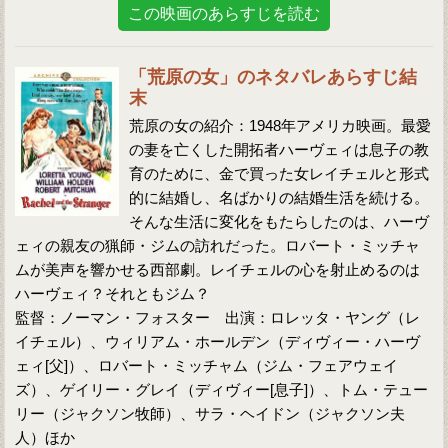
この映画のあらすじを読む
「荒原の女」のネタバレあらすじ結
末
荒原の女の紹介：1948年アメリカ映画。最愛
の妻を亡くした開拓者ハーヴェィは息子の教
育のために、金で買った女レイチェルと形式
的に結婚し、名ばかりの結婚生活を続ける。
そんな生活に変化をもたらしたのは、ハーヴ
ェィの親友の猟師・ジムの訪れだった。ロバート・ミッチャ
ムが美声を響かせる西部劇。レイチェルの心を射止めるのは
ハーヴェィ？それともジム？
監督：ノーマン・フォスター 出演：ロレッタ・ヤング（レ
イチェル）、ウィリアム・ホールデン（ディヴィー・ハーヴ
ェィ[父]）、ロバート・ミッチャム（ジム・フェアウェイ
ズ）、ゲイリー・グレイ（ディヴィー[息子]）、トム・テュー
リー（ジャクソン牧師）、サラ・ヘイドン（ジャクソン夫
人）ほか