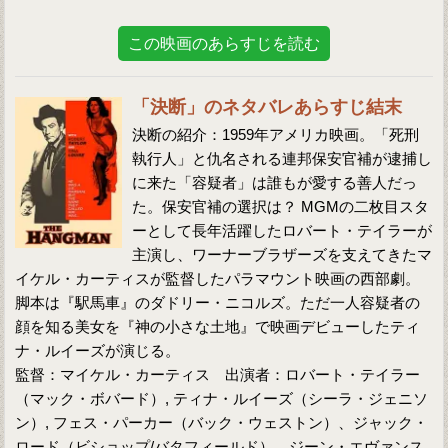
この映画のあらすじを読む
「決断」のネタバレあらすじ結末
決断の紹介：1959年アメリカ映画。「死刑
執行人」と仇名される連邦保安官補が逮捕し
に来た「容疑者」は誰もが愛する善人だっ
た。保安官補の選択は？ MGMの二枚目スタ
ーとして長年活躍したロバート・テイラーが
主演し、ワーナーブラザーズを支えてきたマ
イケル・カーティスが監督したパラマウント映画の西部劇。
脚本は『駅馬車』のダドリー・ニコルズ。ただ一人容疑者の
顔を知る美女を『神の小さな土地』で映画デビューしたティ
ナ・ルイーズが演じる。
監督：マイケル・カーティス 出演者：ロバート・テイラー
（マック・ボバード）, ティナ・ルイーズ（シーラ・ジェニソ
ン）, フェス・パーカー（バック・ウェストン）、ジャック・
ロード（ビショップ/バタフィールド）、ジーン・エヴァンス