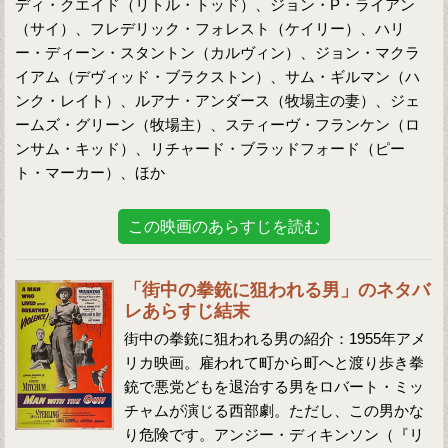
ディ・クエイド（リトル・トッド）、ジョン・P・ライアン
（サイ）、フレデリック・フォレスト（ケイリー）、ハリ
ー・ディーン・スタントン（カルヴィン）、ジョン・マクラ
イアム（デヴィッド・ブラクストン）、サム・ギルマン（ハ
ンク・レイト）、ルアナ・アンダース（牧場主の妻）、ジェ
ームズ・グリーン（牧場主）、スティーヴ・フランケン（ロ
ンサム・キッド）、リチャード・ブラッドフォード（ピー
ト・マーカー）、ほか
この映画のあらすじを読む
「街中の拳銃に狙われる男」のネタバ
レあらすじ結末
街中の拳銃に狙われる男の紹介：1955年アメ
リカ映画。雇われて町から町へと渡り歩き拳
銃で悪党どもを退治する男をロバート・ミッ
チャムが演じる西部劇。ただし、この男かな
り危険です。アンジー・ディキンソン（『リ