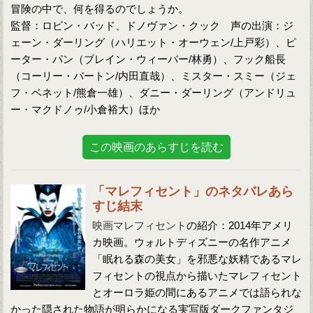
冒険の中で、何を得るのでしょうか。
監督：ロビン・バッド、ドノヴァン・クック 声の出演：ジ
ェーン・ダーリング（ハリエット・オーウェン/上戸彩）、ピ
ーター・パン（ブレイン・ウィーバー/林勇）、フック船長
（コーリー・バートン/内田直哉）、ミスター・スミー（ジェ
フ・ベネット/熊倉一雄）、ダニー・ダーリング（アンドリュ
ー・マクドノゥ/小倉裕大）ほか
この映画のあらすじを読む
「マレフィセント」のネタバレあら
すじ結末
映画マレフィセント
の紹介：2014年アメリ
カ映画。ウォルトディズニーの名作アニメ
「眠れる森の美女」を邪悪な妖精であるマレ
フィセントの視点から描いたマレフィセント
とオーロラ姫の間にあるアニメでは語られな
かった隠された物語が明らかになる実写版ダークファンタジ