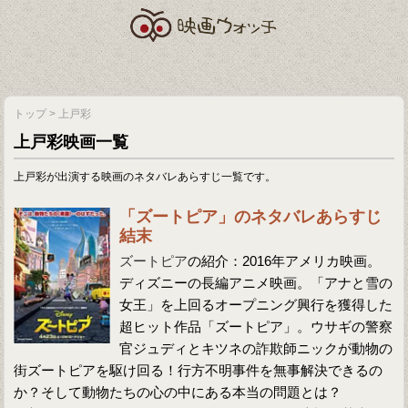
トップ
>
上戸彩
上戸彩映画一覧
上戸彩が出演する映画のネタバレあらすじ一覧です。
「ズートピア」のネタバレあらすじ
結末
ズートピア
の紹介：2016年アメリカ映画。
ディズニーの長編アニメ映画。「アナと雪の
女王」を上回るオープニング興行を獲得した
超ヒット作品「ズートピア」。ウサギの警察
官ジュディとキツネの詐欺師ニックが動物の
街ズートピアを駆け回る！行方不明事件を無事解決できるの
か？そして動物たちの心の中にある本当の問題とは？