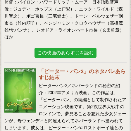
監督：バイロン・ハワードリッチ・ムーア 日本語吹替声
優：ジュディ・ホップス（上戸彩）、ニック・ワイルド（森
川智之）、ボゴ署長（三宅健太）、ドーン・ベルウェザー副
市長（竹内順子）、ベンジャミン・クロウハウザー（高橋茂
雄/サバンナ）、レオドア・ライオンハート市長（玄田哲章）
ほか
この映画のあらすじを読む
「ピーター・パン2」のネタバレあら
すじ結末
ピーターパン2／ネバーランドの秘密
の紹
介：2002年アメリカ映画。この作品は、
「ピーターパン」の続編として制作されたア
ニメーション映画です。第2次世界大戦中の
ロンドンで、夢見ることを忘れた少女ジェー
ンが、母ウェンディと間違えられてネバーランドへ攫われて
しまいます。彼女は、ピーター・パンやロストボーイ達との