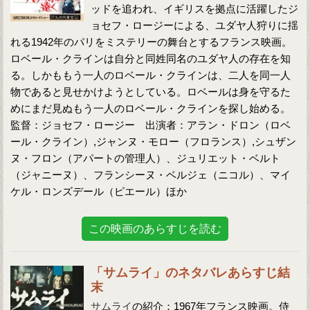
ッドを追われ、イギリスを拠点に活躍したジ
ョセフ・ロージーによる、ユダヤ人狩りに揺
れる1942年のパリをミステリーの舞台とするフランス映画。
ロベール・クラインは自分と同姓同名のユダヤ人の存在を知
る。しかももう一人のロベール・クラインは、二人を同一人
物であると見せかけようとしている。ロベールは身を守るた
めにまだ見ぬもう一人のロベール・クラインを探し始める。
監督：ジョセフ・ロージー 出演者：アラン・ドロン（ロベ
ール・クライン）,ジャンヌ・モロー（フロランス）,シュザン
ヌ・フロン（アパートの管理人）、ジュリエット・ベルト
（ジャニーヌ）、フランシーヌ・ベルジェ（ニコル）、マイ
ケル・ロンズデール（ピエール）ほか
この映画のあらすじを読む
「サムライ」のネタバレあらすじ結
末
サムライ
の紹介：1967年フランス映画。侍