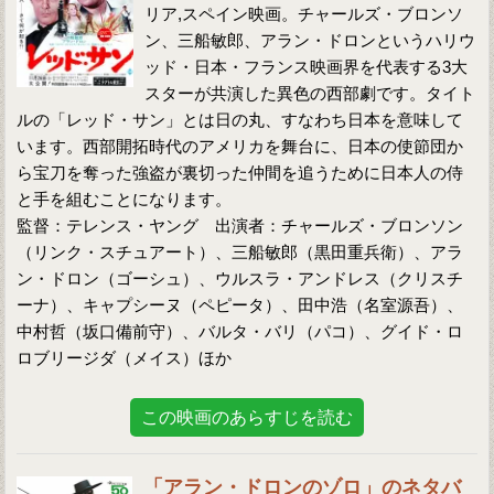
リア,スペイン映画。チャールズ・ブロンソ
ン、三船敏郎、アラン・ドロンというハリウ
ッド・日本・フランス映画界を代表する3大
スターが共演した異色の西部劇です。タイト
ルの「レッド・サン」とは日の丸、すなわち日本を意味して
います。西部開拓時代のアメリカを舞台に、日本の使節団か
ら宝刀を奪った強盗が裏切った仲間を追うために日本人の侍
と手を組むことになります。
監督：テレンス・ヤング 出演者：チャールズ・ブロンソン
（リンク・スチュアート）、三船敏郎（黒田重兵衛）、アラ
ン・ドロン（ゴーシュ）、ウルスラ・アンドレス（クリスチ
ーナ）、キャプシーヌ（ペピータ）、田中浩（名室源吾）、
中村哲（坂口備前守）、バルタ・バリ（パコ）、グイド・ロ
ロブリージダ（メイス）ほか
この映画のあらすじを読む
「アラン・ドロンのゾロ」のネタバ