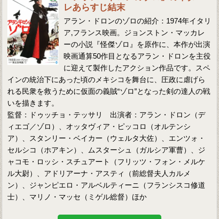
レあらすじ結末
アラン・ドロンのゾロの紹介：1974年イタリ
ア,フランス映画。ジョンストン・マッカレ
ーの小説『怪傑ゾロ』を原作に、本作が出演
映画通算50作目となるアラン・ドロンを主役
に迎えて製作したアクション作品です。スペ
インの統治下にあった頃のメキシコを舞台に、圧政に虐げら
れる民衆を救うために仮面の義賊“ゾロ”となった剣の達人の戦
いを描きます。
監督：ドゥッチョ・テッサリ 出演者：アラン・ドロン（デ
ィエゴ／ゾロ）、オッタヴィア・ピッコロ（オルテンシ
ア）、スタンリー・ベイカー（ウェルタ大佐）、エンツォ・
セルシコ（ホアキン）、ムスターシュ（ガルシア軍曹）、ジ
ャコモ・ロッシ・スチュアート（フリッツ・フォン・メルケ
ル大尉）、アドリアーナ・アスティ（前総督夫人カルメ
ン）、ジャンピエロ・アルベルティーニ（フランシスコ修道
士）、マリノ・マッセ（ミゲル総督）ほか