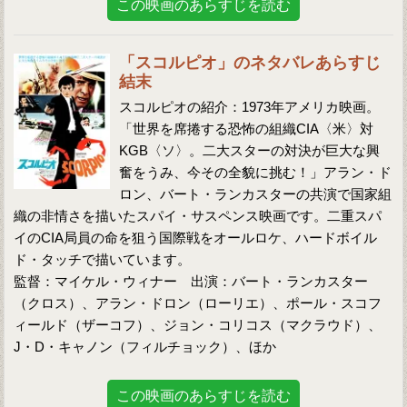
この映画のあらすじを読む
「スコルピオ」のネタバレあらすじ
結末
スコルピオの紹介：1973年アメリカ映画。
「世界を席捲する恐怖の組織CIA〈米〉対
KGB〈ソ〉。二大スターの対決が巨大な興
奮をうみ、今その全貌に挑む！」アラン・ド
ロン、バート・ランカスターの共演で国家組
織の非情さを描いたスパイ・サスペンス映画です。二重スパ
イのCIA局員の命を狙う国際戦をオールロケ、ハードボイル
ド・タッチで描いています。
監督：マイケル・ウィナー 出演：バート・ランカスター
（クロス）、アラン・ドロン（ローリエ）、ポール・スコフ
ィールド（ザーコフ）、ジョン・コリコス（マクラウド）、
J・D・キャノン（フィルチョック）、ほか
この映画のあらすじを読む