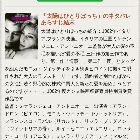
「太陽はひとりぼっち」のネタバレ
あらすじ結末
太陽はひとりぼっちの紹介：1962年イタリ
ア,フランス映画。イタリアの巨匠ミケラン
ジェロ・アントニオーニ監督が大人の愛の不
毛を描いた“愛の不毛”三部作の第三作であ
り、第一作「情事」、第二作「夜」とタッグ
を組んだモニカ・ヴィッティを引き続きヒロインに据えて製
作された大人のラブストーリーです。婚約者と別れたばかり
の女性は若く野心的な株式仲買人と新たな愛を始めようとす
るのですが・・・。1962年度カンヌ映画祭審査員特別賞受賞
作品です。
監督：ミケランジェロ・アントニオーニ 出演者：アラン・
ドロン（ピエロ）、モニカ・ヴィッティ（ヴィットリア）、
フランシスコ・ラバル（リカルド）、リッラ・ブリグノン
（ヴィットリアの母）、ルイ・セニエ（エルコリ）、ロッサ
ナ・ローリ（アニタ）、ミレラ・リッチアーディ（マルタ）