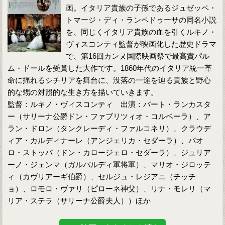
画。イタリア貴族の子孫であるジュゼッペ・
トマージ・ディ・ランペドゥーサの同名小説
を、同じくイタリア貴族の血を引くルキノ・
ヴィスコンティ監督が映画化した歴史ドラマ
で、第16回カンヌ国際映画祭で最高賞パル
ム・ドールを受賞した大作です。1860年代のイタリア統一革
命に揺れるシチリアを舞台に、没落の一途を辿る貴族と野心
的な甥の対照的な生き方を描いていきます。
監督：ルキノ・ヴィスコンティ 出演：バート・ランカスタ
ー（サリーナ公爵ドン・ファブリツィオ・コルベーラ）、ア
ラン・ドロン（タンクレーディ・ファルコネリ）、クラウデ
ィア・カルディナーレ（アンジェリカ・セダーラ）、パオ
ロ・ストッパ（ドン・カロージェロ・セダーラ）、ジュリア
ーノ・ジェンマ（ガルバルディ軍将軍）、マリオ・ジロッテ
ィ（カヴリアーギ伯爵）、セルジュ・レジアニ（チッチ
ョ）、ロモロ・ヴァリ（ピローネ神父）、リナ・モレリ（マ
リア・ステラ（サリーナ公爵夫人））ほか