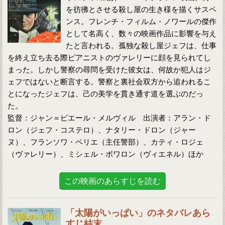
を彷彿とさせる殺し屋の生き様を描くサスペ
ンス。フレンチ・フィルム・ノワールの傑作
として名高く、数々の映画作品に影響を与え
たと言われる。孤独な殺し屋ジェフは、仕事
を終え立ち去る際ピアニストのヴァレリーに顔を見られてし
まった。しかし警察の尋問を受けた彼女は、何故か犯人はジ
ェフではないと断言する。警察と裏社会双方から追われるこ
とになったジェフは、己の美学を貫き通す道を選ぶのだっ
た。
監督：ジャン＝ピエール・メルヴィル 出演者：アラン・ド
ロン（ジェフ・コステロ）、ナタリー・ドロン（ジャー
ヌ）、フランソワ・ペリエ（主任警部）、カティ・ロジェ
（ヴァレリー）、ミシェル・ボワロン（ヴィエネル）ほか
この映画のあらすじを読む
「太陽がいっぱい」のネタバレあら
すじ結末