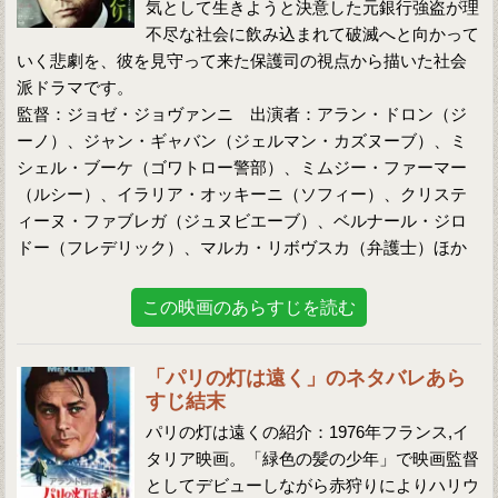
気として生きようと決意した元銀行強盗が理
不尽な社会に飲み込まれて破滅へと向かって
いく悲劇を、彼を見守って来た保護司の視点から描いた社会
派ドラマです。
監督：ジョゼ・ジョヴァンニ 出演者：アラン・ドロン（ジ
ーノ）、ジャン・ギャバン（ジェルマン・カズヌーブ）、ミ
シェル・ブーケ（ゴワトロー警部）、ミムジー・ファーマー
（ルシー）、イラリア・オッキーニ（ソフィー）、クリステ
ィーヌ・ファブレガ（ジュヌビエーブ）、ベルナール・ジロ
ドー（フレデリック）、マルカ・リボヴスカ（弁護士）ほか
この映画のあらすじを読む
「パリの灯は遠く」のネタバレあら
すじ結末
パリの灯は遠くの紹介：1976年フランス,イ
タリア映画。「緑色の髪の少年」で映画監督
としてデビューしながら赤狩りによりハリウ