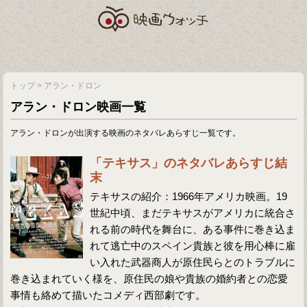
トップ
>
アラン・ドロン
アラン・ドロン映画一覧
アラン・ドロンが出演する映画のネタバレあらすじ一覧です。
「テキサス」のネタバレあらすじ結
末
テキサスの紹介：1966年アメリカ映画。19
世紀中頃、まだテキサスがアメリカに統合さ
れる前の時代を舞台に、ある事件に巻き込ま
れて逃亡中のスペイン貴族と彼を用心棒に雇
い入れた武器商人が原住民らとのトラブルに
巻き込まれていく様を、原住民の娘や貴族の婚約者との恋愛
事情も絡めて描いたコメディ西部劇です。