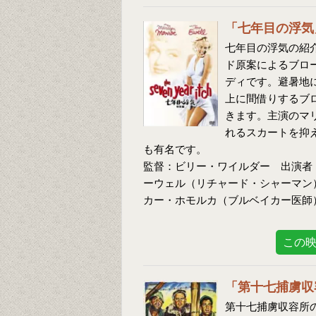
「七年目の浮気
七年目の浮気の紹介
ド原案によるブロ
ディです。避暑地
上に間借りするブ
きます。主演のマ
れるスカートを抑
も有名です。
監督：ビリー・ワイルダー 出演者
ーウェル（リチャード・シャーマン
カー・ホモルカ（ブルベイカー医師
この
「第十七捕虜収
第十七捕虜収容所の