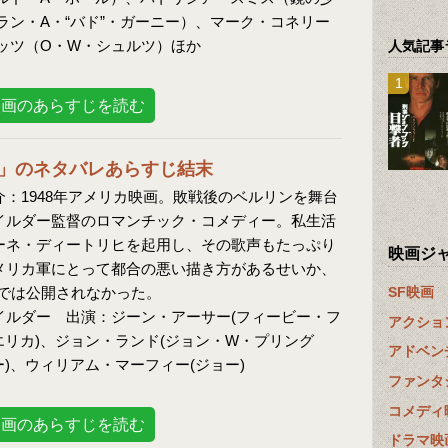
ン・A・“バド”・ガーニー）、マーク・コネリー
ッツ（O・W・シュルツ）ほか
人気記事
映画のあらすじを読む
」のネタバレあらすじ結末
：1948年アメリカ映画。敗戦後のベルリンを舞台
イルダー監督のロマンチック・コメディー。私生活
ーネ・ディートリヒを起用し、その歌声もたっぷり
映画ジ
メリカ軍にとって都合の悪い描き方があるせいか、
本では公開されなかった。
SF映画
イルダー 出演：ジーン・アーサー(フィービー・フ
アクショ
エリカ)、ジョン・ランド(ジョン・W・プリング
アドベン
)、ウィリアム・マーフィー(ジョー)
ファンタ
コメディ
映画のあらすじを読む
ドラマ映