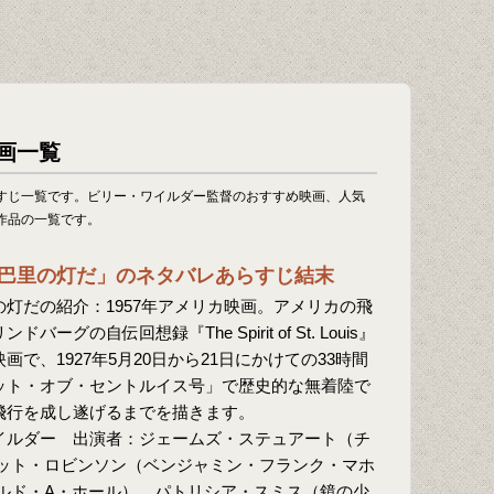
画一覧
すじ一覧です。ビリー・ワイルダー監督のおすすめ映画、人気
作品の一覧です。
巴里の灯だ」のネタバレあらすじ結末
灯だの紹介：1957年アメリカ映画。アメリカの飛
ーグの自伝回想録『The Spirit of St. Louis』
で、1927年5月20日から21日にかけての33時間
ット・オブ・セントルイス号」で歴史的な無着陸で
飛行を成し遂げるまでを描きます。
イルダー 出演者：ジェームズ・ステュアート（チ
ット・ロビンソン（ベンジャミン・フランク・マホ
ルド・A・ホール）、パトリシア・スミス（鏡の少