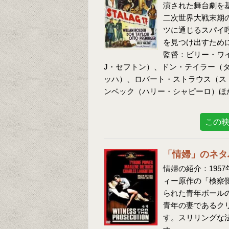
演された舞台劇を
二次世界大戦末期
ツに通じるスパイ
を見つけ出すため
監督：ビリー・ワ
J・セフトン）、ドン・テイラー（
ッハ）、ロバート・ストラウス（ス
ンベック（ハリー・シャピーロ）ほ
この
「情婦」のネタ
情婦
の紹介：195
ィー原作の「検察
られた青年ボール
青年の妻であるク
す。スリリングな