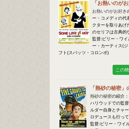
「お熱いのがお
お熱いのがお好き
ー・コメディの代
クターを取りあげ
のセリフは古典的
監督:ビリー・ワイ
ー・カーティス(ジ
フト(スパッツ・コロンボ)
この
「熱砂の秘密」
熱砂の秘密
の紹介：
ハリウッドでの監督
ルダー自身とチャー
ロデュースも行って
監督:ビリー・ワイ