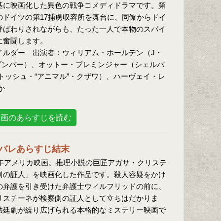
基に映画化した異色の戦争コメディドラマです。第
のドイツの第17捕虜収容所を舞台に、同僚からドイ
呼ばわりされながらも、たった一人で本物のスパイ
に奮闘します。
イルダー 出演者：ウィリアム・ホールデン（J・
ダンバー）、オットー・プレミンジャー（シェルバ
トッシュ・“アニマル”・クザワ）、ハーヴェイ・レ
か
映画のあらすじを読む
バレあらすじ結末
7年アメリカ映画。推理小説の巨匠アガサ・クリステ
側の証人」を映画化した作品です。殺人容疑をかけ
の弁護を引き受けた弁護士ウィルフリッドの前に、
リスチーネが検察側の証人として立ちはだかりま
法廷劇が繰り広げられる本格的なミステリー映画で