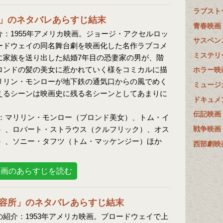
ラブスト
」のネタバレあらすじ結末
青春映画
：1955年アメリカ映画。ジョージ・アクセルロッ
サスペン
ードウェイの同名舞台劇を映画化した名作ラブコメ
ミステリ
に家族を送り出した結婚7年目の恐妻家の男が、階
ロンドの髪の美女に惹かれていく様をコミカルに描
ホラー映
リリン・モンローが地下鉄の通気口からの風でめく
ミュージ
えるシーンは映画史に残る名シーンとしてあまりに
ドキュメ
伝記映画
：マリリン・モンロー（ブロンド美女）、トム・イ
戦争映画
）、ロバート・ストラウス（クルフリック）、オス
）、ソニー・タフツ（トム・マッケンジー）ほか
西部劇映
映画のあらすじを読む
容所」のネタバレあらすじ結末
紹介：1953年アメリカ映画。ブロードウェイで上