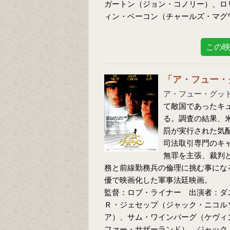
ガートン（ジョン・コノリー）、ロ
ィン・ベーコン（チャールズ・マグ
この
「ア・フュー・
ア・フュー・グッ
て敵国であったキ
る。調査の結果、
罰が実行された気
司法取引専門のキ
無罪を主張、裁判
務と前線勤務兵の倫理に挑む事にな
優で映画化した軍事法廷映画。
監督：ロブ・ライナー 出演者：ダ
Ｒ・ジェセップ（ジャック・ニコル
ア）、サム・ワインバーグ（ケヴィ
ファー・サザーランド）、ジャック