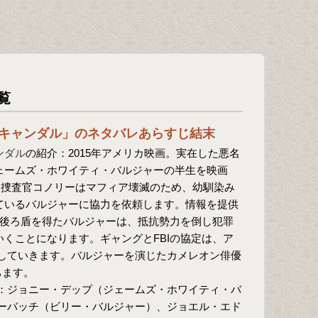
覧
キャンダル」のネタバレあらすじ結末
ンダル
の紹介：2015年アメリカ映画。実在した悪名
ェームズ・ホワイティ・バルジャーの半生を映画
FBI捜査官コノリーはマフィア壊滅のため、幼馴染み
ているバルジャーに協力を依頼します。情報を提供
の後ろ盾を得たバルジャーは、抵抗勢力を倒し犯罪
くことになります。ギャングとFBIの協定は、ア
していきます。バルジャーを演じたカメレオン俳優
ちます。
：ジョニー・デップ（ジェームズ・ホワイティ・バ
ーバッチ（ビリー・バルジャー）、ジョエル・エド