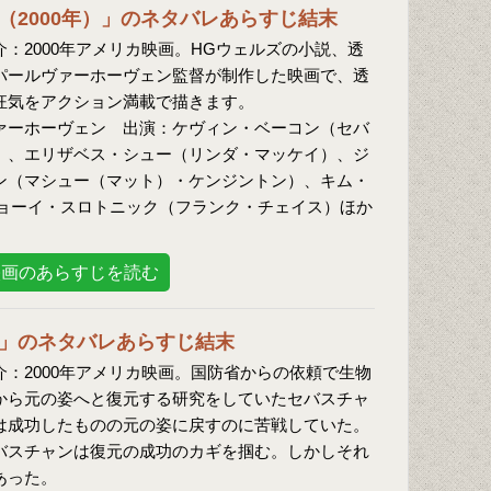
（2000年）」のネタバレあらすじ結末
介：2000年アメリカ映画。HGウェルズの小説、透
パールヴァーホーヴェン監督が制作した映画で、透
狂気をアクション満載で描きます。
ァーホーヴェン 出演：ケヴィン・ベーコン（セバ
）、エリザベス・シュー（リンダ・マッケイ）、ジ
ン（マシュー（マット）・ケンジントン）、キム・
ョーイ・スロトニック（フランク・チェイス）ほか
映画のあらすじを読む
」のネタバレあらすじ結末
介：2000年アメリカ映画。国防省からの依頼で生物
から元の姿へと復元する研究をしていたセバスチャ
は成功したものの元の姿に戻すのに苦戦していた。
バスチャンは復元の成功のカギを掴む。しかしそれ
あった。