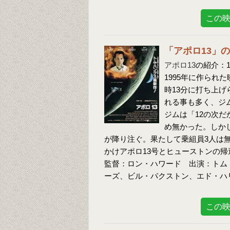
この
「アポロ13」
アポロ13
の紹介：
1995年に作られた
時13分に打ち上げ
れる事も多く、ジ
ジムは「12の次
め無かった。しか
が降り注ぐ。果たして乗組員3人は
かけアポロ13号とヒューストンの
監督：ロン・ハワード 出演：トム
ーズ、ビル・パクストン、エド・ハ
この