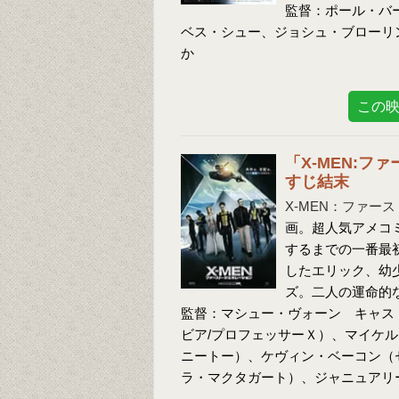
監督：ポール・バ
ベス・シュー、ジョシュ・ブローリ
か
この
「X-MEN:
すじ結末
X-MEN：ファー
画。超人気アメコミ
するまでの一番最
したエリック、幼
ズ。二人の運命的
監督：マシュー・ヴォーン キャス
ビア/プロフェッサーＸ）、マイケ
ニートー）、ケヴィン・ベーコン（
ラ・マクタガート）、ジャニュアリ