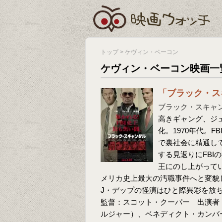
トップ
>
ケヴィン・ベーコン
ケヴィン・ベーコン映画一
「ブラック・ス
ブラック・スキャ
高きギャング、ジ
化。1970年代。
で裏社会に精通し
する見返りにFBI
王にのし上がってい
メリカ史上最大の汚職事件へと変貌
J・デップの怪演はひと際異彩を放
監督：スコット・クーパー 出演者
ルジャー）、ベネディクト・カンバ