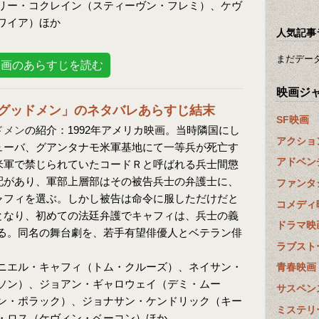
リー・コクレイン（スティーヴン・フレミ）、ケヴ
ワイア）ほか
人気記事
まだデー
映画のあらすじを読む
映画ジ
グッドメン」のネタバレあらすじ結末
SF映画
ドメン
の紹介：1992年アメリカ映画。当時隣国にし
アクショ
ューバ、グアンタナモ米軍基地にて一等兵が死亡す
アドベン
米軍で禁じられていたコードＲと呼ばれる兵士間懲
配があり、軍部上層部はその被告兵士の弁護士に、
ファンタ
ャフィを選ぶ。しかし被告は命令に服しただけだと
コメディ
となり、初めての法廷弁護でキャフィは、兵士の義
ドラマ映
る。同名の舞台劇を、若手有望俳優人とベテラン俳
ラブスト
ニエル・キャフィ（トム・クルーズ）、ネイサン・
青春映画
ソン）、ジョアン・ギャロウェイ（デミ・ムー
サスペン
ン・ポラック）、ジョナサン・ケンドリック（キー
ミステリ
・ロス（ケヴィン・ベーコン）ほか