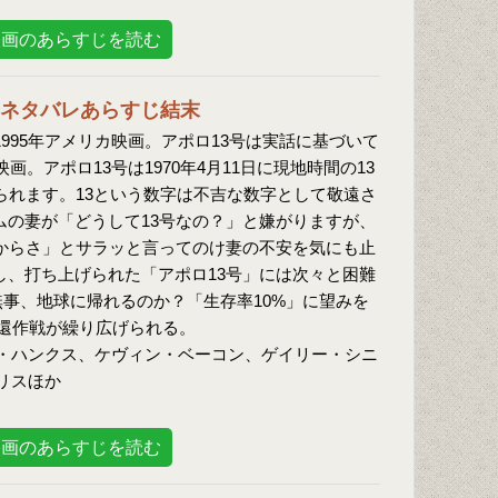
映画のあらすじを読む
のネタバレあらすじ結末
1995年アメリカ映画。アポロ13号は実話に基づいて
映画。アポロ13号は1970年4月11日に現地時間の13
られます。13という数字は不吉な数字として敬遠さ
ムの妻が「どうして13号なの？」と嫌がりますが、
だからさ」とサラッと言ってのけ妻の不安を気にも止
し、打ち上げられた「アポロ13号」には次々と困難
無事、地球に帰れるのか？「生存率10%」に望みを
帰還作戦が繰り広げられる。
・ハンクス、ケヴィン・ベーコン、ゲイリー・シニ
リスほか
映画のあらすじを読む