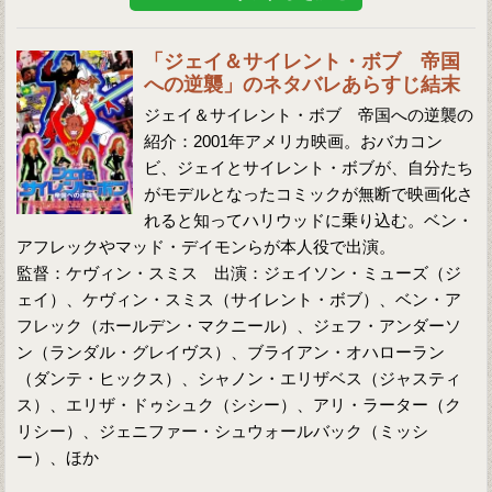
「ジェイ＆サイレント・ボブ 帝国
への逆襲」のネタバレあらすじ結末
ジェイ＆サイレント・ボブ 帝国への逆襲の
紹介：2001年アメリカ映画。おバカコン
ビ、ジェイとサイレント・ボブが、自分たち
がモデルとなったコミックが無断で映画化さ
れると知ってハリウッドに乗り込む。ベン・
アフレックやマッド・デイモンらが本人役で出演。
監督：ケヴィン・スミス 出演：ジェイソン・ミューズ（ジ
ェイ）、ケヴィン・スミス（サイレント・ボブ）、ベン・ア
フレック（ホールデン・マクニール）、ジェフ・アンダーソ
ン（ランダル・グレイヴス）、ブライアン・オハローラン
（ダンテ・ヒックス）、シャノン・エリザベス（ジャスティ
ス）、エリザ・ドゥシュク（シシー）、アリ・ラーター（ク
リシー）、ジェニファー・シュウォールバック（ミッシ
ー）、ほか