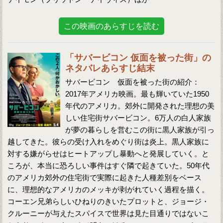
この映画のあらすじを読む
「サバービコン 仮面を被った街」の
ネタバレあらすじ結末
サバービコン 仮面を被った街の紹介：
2017年アメリカ映画。最も輝いていた1950
年代のアメリカ。郊外に開発された理想の美
しい住宅街サバービコン。6万人の白人家族
が夢の暮らしを営むこの街に黒人家族が引っ
越してきた。彼らの受け入れをめぐり街は炎上。黒人家族に
対する嫌がらせはヒートアップし暴動へと発展していく。と
ころが、本当に恐ろしい事件はすぐ隣で起きていた。50年代
のアメリカ郊外の住宅街で実際に起きた人種差別をベース
に、理想的なアメリカのメッキが剥がれていく過程を描く。
コーエン兄弟らしいひねりのきいたプロットと、ジョージ・
クルーニーが与えたスパイスで世界は見た目通りではないこ