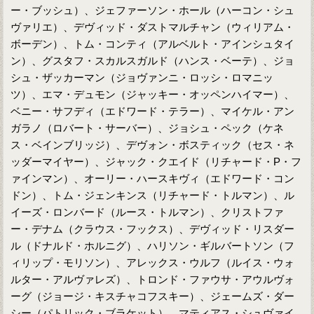
ー・ブッシュ）、ジェファーソン・ホール（ハーコン・シュ
ヴァリエ）、デヴィッド・ダストマルチャン（ウィリアム・
ボーデン）、トム・コンティ（アルベルト・アインシュタイ
ン）、グスタフ・スカルスガルド（ハンス・ベーテ）、ジョ
シュ・ザッカーマン（ジョヴァンニ・ロッシ・ロマニッ
ツ）、エマ・デュモン（ジャッキー・オッペンハイマー）、
ベニー・サフディ（エドワード・テラー）、マイケル・アン
ガラノ（ロバート・サーバー）、ジョシュ・ペック（ケネ
ス・ベインブリッジ）、デヴォン・ボスティック（セス・ネ
ッダーマイヤー）、ジャック・クエイド（リチャード・P・フ
ァインマン）、オーリー・ハースキヴィ（エドワード・コン
ドン）、トム・ジェンキンス（リチャード・トルマン）、ル
イーズ・ロンバード（ルース・トルマン）、クリストファ
ー・デナム（クラウス・フックス）、デヴィッド・リスダー
ル（ドナルド・ホルニグ）、ハリソン・ギルバートソン（フ
ィリップ・モリソン）、アレックス・ウルフ（ルイス・ウォ
ルター・アルヴァレズ）、トロンド・ファウサ・アウルヴォ
ーグ（ジョージ・キスチャコフスキー）、ジェームズ・ダー
シー（パトリック・ブラケット）、マティアス・シュヴァイ