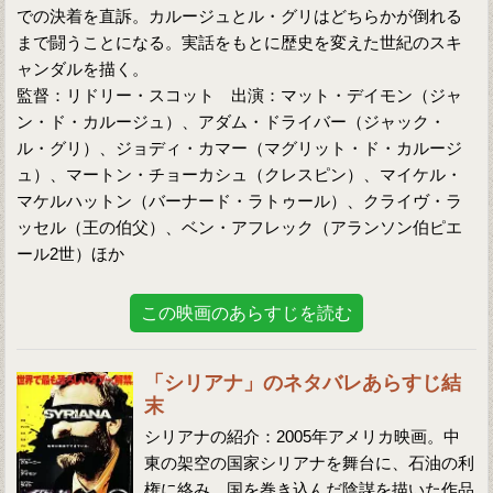
での決着を直訴。カルージュとル・グリはどちらかが倒れる
まで闘うことになる。実話をもとに歴史を変えた世紀のスキ
ャンダルを描く。
監督：リドリー・スコット 出演：マット・デイモン（ジャ
ン・ド・カルージュ）、アダム・ドライバー（ジャック・
ル・グリ）、ジョディ・カマー（マグリット・ド・カルージ
ュ）、マートン・チョーカシュ（クレスピン）、マイケル・
マケルハットン（バーナード・ラトゥール）、クライヴ・ラ
ッセル（王の伯父）、ベン・アフレック（アランソン伯ピエ
ール2世）ほか
この映画のあらすじを読む
「シリアナ」のネタバレあらすじ結
末
シリアナの紹介：2005年アメリカ映画。中
東の架空の国家シリアナを舞台に、石油の利
権に絡み、国を巻き込んだ陰謀を描いた作品