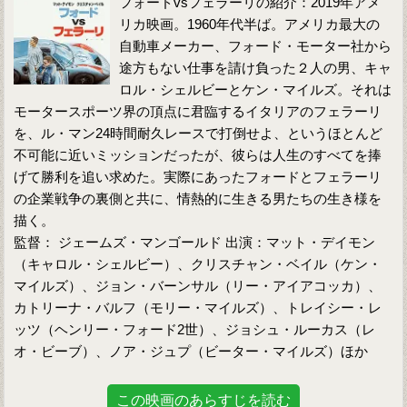
フォードvsフェラーリの紹介：2019年アメ
リカ映画。1960年代半ば。アメリカ最大の
自動車メーカー、フォード・モーター社から
途方もない仕事を請け負った２人の男、キャ
ロル・シェルビーとケン・マイルズ。それは
モータースポーツ界の頂点に君臨するイタリアのフェラーリ
を、ル・マン24時間耐久レースで打倒せよ、というほとんど
不可能に近いミッションだったが、彼らは人生のすべてを捧
げて勝利を追い求めた。実際にあったフォードとフェラーリ
の企業戦争の裏側と共に、情熱的に生きる男たちの生き様を
描く。
監督： ジェームズ・マンゴールド 出演：マット・デイモン
（キャロル・シェルビー）、クリスチャン・ベイル（ケン・
マイルズ）、ジョン・バーンサル（リー・アイアコッカ）、
カトリーナ・バルフ（モリー・マイルズ）、トレイシー・レ
ッツ（ヘンリー・フォード2世）、ジョシュ・ルーカス（レ
オ・ビーブ）、ノア・ジュプ（ビーター・マイルズ）ほか
この映画のあらすじを読む