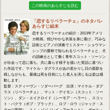
この映画のあらすじを読む
「恋するリベラーチェ」のネタバレ
あらすじ結末
恋するリベラーチェの紹介：2013年アメリ
カ映画。煌びやかな衣装を身に着け、巧みな
話術とピアノの演奏でミスター・ショウマン
シップの愛称で知られるリベラーチェと、犬
の訓練士として働く青年スコット・ソーソン
が出会って恋に落ち、共に暮らす様子を描いた実話に基づい
た作品です。マイケル・ダグラスがあの若かりし日の面影を
残しながらも、最後は死を目前にした老人を演じるは姿は感
動します。
監督：スティーヴン・ソダーバーグ 出演：マイケル・ダグ
ラス（リベラーチェ）、マット・デイモン（スコット・ソー
ソン）、ダン・エイクロイド（シーモア・ヘラー）、スコッ
ト・バクラ（ボブ・ブラック）、ロブ・ロウ（ジャック・ス
ターツ医師）、トム・パパ（レイ・アーネット）、ポール・