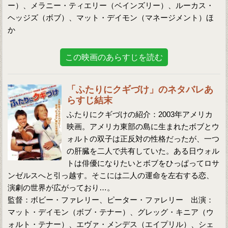
ー）、メラニー・ティエリー（ベインズリー）、ルーカス・
ヘッジズ（ボブ）、マット・デイモン（マネージメント）ほ
か
この映画のあらすじを読む
「ふたりにクギづけ」のネタバレあ
らすじ結末
ふたりにクギづけの紹介：2003年アメリカ
映画。アメリカ東部の島に生まれたボブとウ
ォルトの双子は正反対の性格だったが、一つ
の肝臓を二人で共有していた。ある日ウォル
トは俳優になりたいとボブをひっぱってロサ
ンゼルスへと引っ越す。そこには二人の運命を左右する恋、
演劇の世界が広がっており…。
監督：ボビー・ファレリー、ピーター・ファレリー 出演：
マット・デイモン（ボブ・テナー）、グレッグ・キニア（ウ
ォルト・テナー）、エヴァ・メンデス（エイプリル）、シェ