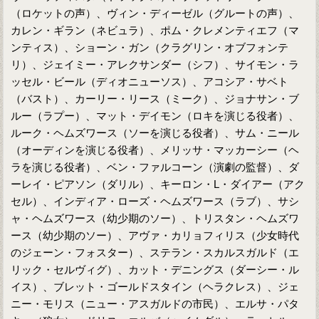
（ロケットの声）、ヴィン・ディーゼル（グルートの声）、
カレン・ギラン（ネビュラ）、ポム・クレメンティエフ（マ
ンティス）、ショーン・ガン（クラグリン・オブフォンテ
リ）、ジェイミー・アレクサンダー（シフ）、サイモン・ラ
ッセル・ビール（ディオニューソス）、アコシア・サベト
（バスト）、カーリー・リース（ミーク）、ジョナサン・ブ
ルー（ラプー）、マット・デイモン（ロキを演じる役者）、
ルーク・ヘムズワース（ソーを演じる役者）、サム・ニール
（オーディンを演じる役者）、メリッサ・マッカーシー（ヘ
ラを演じる役者）、ベン・ファルコーン（演劇の監督）、ダ
ーレイ・ピアソン（ダリル）、キーロン・L・ダイアー（アク
セル）、インディア・ローズ・ヘムズワース（ラブ）、サシ
ャ・ヘムズワース（幼少期のソー）、トリスタン・ヘムズワ
ース（幼少期のソー）、アヴァ・カリョフィリス（少女時代
のジェーン・フォスター）、ステラン・スカルスガルド（エ
リック・セルヴィグ）、カット・デニングス（ダーシー・ル
イス）、ブレット・ゴールドスタイン（ヘラクレス）、ジェ
ニー・モリス（ニュー・アスガルドの市民）、エルサ・パタ