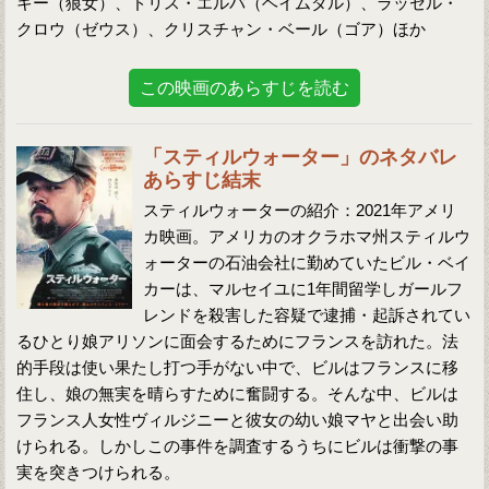
キー（狼女）、ドリス・エルバ（ヘイムダル）、ラッセル・
クロウ（ゼウス）、クリスチャン・ベール（ゴア）ほか
この映画のあらすじを読む
「スティルウォーター」のネタバレ
あらすじ結末
スティルウォーターの紹介：2021年アメリ
カ映画。アメリカのオクラホマ州スティルウ
ォーターの石油会社に勤めていたビル・ベイ
カーは、マルセイユに1年間留学しガールフ
レンドを殺害した容疑で逮捕・起訴されてい
るひとり娘アリソンに面会するためにフランスを訪れた。法
的手段は使い果たし打つ手がない中で、ビルはフランスに移
住し、娘の無実を晴らすために奮闘する。そんな中、ビルは
フランス人女性ヴィルジニーと彼女の幼い娘マヤと出会い助
けられる。しかしこの事件を調査するうちにビルは衝撃の事
実を突きつけられる。