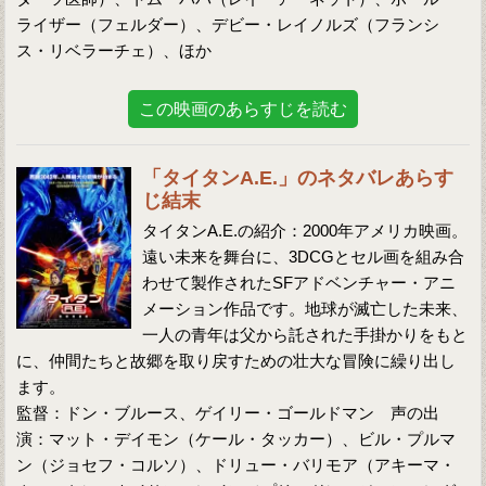
ライザー（フェルダー）、デビー・レイノルズ（フランシ
ス・リベラーチェ）、ほか
この映画のあらすじを読む
「タイタンA.E.」のネタバレあらす
じ結末
タイタンA.E.の紹介：2000年アメリカ映画。
遠い未来を舞台に、3DCGとセル画を組み合
わせて製作されたSFアドベンチャー・アニ
メーション作品です。地球が滅亡した未来、
一人の青年は父から託された手掛かりをもと
に、仲間たちと故郷を取り戻すための壮大な冒険に繰り出し
ます。
監督：ドン・ブルース、ゲイリー・ゴールドマン 声の出
演：マット・デイモン（ケール・タッカー）、ビル・プルマ
ン（ジョセフ・コルソ）、ドリュー・バリモア（アキーマ・