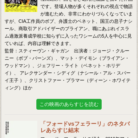
です。登場人物が多くそれぞれの視点で物語
が進むため、非常にわかりづらくなっていま
すが、CIA工作員のボブ、弁護士のベネット、国王の息子ナシ
ール、商取引アドバイザーのブライアン、職にあぶれイスラ
ム過激派養成学校に知らずに入ったワシームの5人を中心に見
ていれば、内容は理解できます。
監督：スティーヴン・ギャガン 出演者：ジョージ・クルー
ニー（ボブ・バーンズ）、マット・デイモン（ブライアン・
ウッドマン）、ジェフリー・ライト（ベネット・ホリデ
イ）、 アレクサンダー・シディグ（ナシール・アル・スバー
イ王子 ）、クリストファー・プラマー（ディーン・ホワイテ
ィング）ほか
この映画のあらすじを読む
「フォードvsフェラーリ」のネタバ
レあらすじ結末