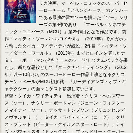
リカ映画。マーベル・コミックのスーパーヒ
ーローチーム「アベンジャーズ」のメンバー
である最強の雷神ソーを描いた「ソー」シリ
ーズの第4作であり、「マーベル・シネマテ
ィック・ユニバース（MCU）」第29作目となる作品です。前
作『マイティ・ソー バトルロイヤル』 （2017年）でメガホン
を執ったタイカ・ワイティティが続投、2作目『マイティ・ソ
ー／ダーク・ワールド』（2013年）までヒロインを演じたナ
タリー・ポートマンが“もう一人のソー”としてカムバックを果
たし、新たな悪役として『ダークナイト ライジング』（2012
年）以来10年ぶりのスーパーヒーロー作品出演となるクリス
チャン・ベールがMCU初参戦、『ガーディアンズ・オブ・ギ
ャラクシー』の面々もゲスト参加しています。
監督：タイカ・ワイティティ 出演者：クリス・ヘムズワー
ス（ソー）、ナタリー・ポートマン（ジェーン・フォスター
／マイティ・ソー）、テッサ・トンプソン（ブリュンヒルデ
／ヴァルキリー）、タイカ・ワイティティ（コーグ）、クリ
ス・プラット（ピーター・クイル／スター・ロード）、デイ
ヴ・バウティスタ（ドラックス）、ブラッドリー・クーパー