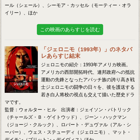
ール（シェール）、シーモア・カッセル（モーティー・オラ
イリー）、ほか
この映画のあらすじを読む
「ジェロニモ（1993年）」のネタバ
レあらすじ結末
ジェロニモの紹介：1993年アメリカ映画。
アメリカの西部開拓時代、連邦政府への抵抗
運動の先鋒となったアパッチ族の誇り高き戦
士ジェロニモの闘争の日々を、彼を護送する
若き白人将校の視点も交えて描いた歴史ドラ
マです。
監督：ウォルター・ヒル 出演者：ジェイソン・パトリック
（チャールズ・Ｂ・ゲイトウッド）、ジーン・ハックマン
（ジョージ・クルック）、ロバート・デュヴァル（アル・シ
ーバー）、ウェス・ステューディ（ジェロニモ）、マット・
デイモン（ブリットン・デイヴィス）ほか