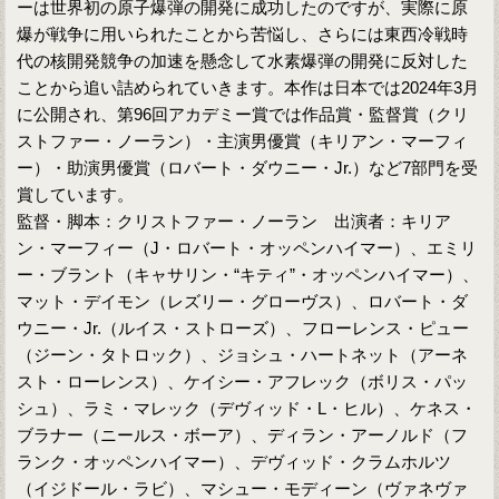
ーは世界初の原子爆弾の開発に成功したのですが、実際に原
爆が戦争に用いられたことから苦悩し、さらには東西冷戦時
代の核開発競争の加速を懸念して水素爆弾の開発に反対した
ことから追い詰められていきます。本作は日本では2024年3月
に公開され、第96回アカデミー賞では作品賞・監督賞（クリ
ストファー・ノーラン）・主演男優賞（キリアン・マーフィ
ー）・助演男優賞（ロバート・ダウニー・Jr.）など7部門を受
賞しています。
監督・脚本：クリストファー・ノーラン 出演者：キリア
ン・マーフィー（J・ロバート・オッペンハイマー）、エミリ
ー・ブラント（キャサリン・“キティ”・オッペンハイマー）、
マット・デイモン（レズリー・グローヴス）、ロバート・ダ
ウニー・Jr.（ルイス・ストローズ）、フローレンス・ピュー
（ジーン・タトロック）、ジョシュ・ハートネット（アーネ
スト・ローレンス）、ケイシー・アフレック（ボリス・パッ
シュ）、ラミ・マレック（デヴィッド・L・ヒル）、ケネス・
ブラナー（ニールス・ボーア）、ディラン・アーノルド（フ
ランク・オッペンハイマー）、デヴィッド・クラムホルツ
（イジドール・ラビ）、マシュー・モディーン（ヴァネヴァ