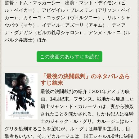
監督：トム・マッカーシー 出演：マット・デイモン（ビ
ル・ベイカー）、アビゲイル・ブレスリン（アリソン・ベイ
カー）、カミーユ・コッタン（ヴィルジニー）、リル・シャ
ウバウ（マヤ）、イディル・アズーリ（アキム）、ディア
ナ・ダナガン（ビルの義母シャロン）、アンヌ・ル・ニ（ル
パルク弁護士）ほか
この映画のあらすじを読む
「最後の決闘裁判」のネタバレあら
すじ結末
最後の決闘裁判の紹介：2021年アメリカ映
画。14世紀末、フランス。戦地から帰還した
騎士ジャン・ド・カルージュは、妻から強姦
されたことを聞かされる。しかも犯人は従騎
士のジャック・ル・グリ。カルージュはル・
グリを処刑することを望むが、ル・グリは無罪を主張し、目
撃者もいない。そこでカルージュは、国王シャルル6世に決闘