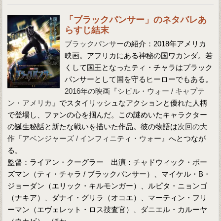
「ブラックパンサー」のネタバレあ
らすじ結末
ブラックパンサー
の紹介：2018年アメリカ
映画。アフリカにある神秘の国ワカンダ。若
くして国王となったティ・チャラはブラック
パンサーとして国を守るヒーローでもある。
2016年の映画『シビル・ウォー / キャプテ
ン・アメリカ』
でスタイリッシュなアクションと優れた人柄
で登場し、ファンの心を掴んだ。この謎めいたキャラクター
の誕生秘話と新たな戦いを描いた作品。彼の物語は
次回の大
作『アベンジャーズ / インフィニティ・ウォー』
へとつなが
る。
監督：ライアン・クーグラー 出演：チャドウィック・ボー
ズマン（ティ・チャラ / ブラックパンサー）、マイケル・B・
ジョーダン（エリック・キルモンガー）、ルピタ・ニョンゴ
（ナキア）、ダナイ・グリラ（オコエ）、マーティン・フリ
ーマン（エヴェレット・ロス捜査官）、ダニエル・カルーヤ