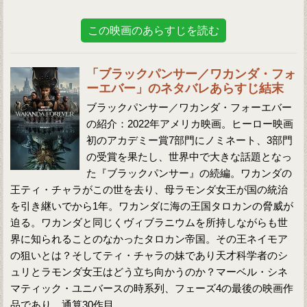
この映画のあらすじを読む
「ブラックパンサー／ワカンダ・フォ
ーエバー」のネタバレあらすじ結末
ブラックパンサー／ワカンダ・フォーエバー
の紹介：2022年アメリカ映画。ヒーロー映画
初のアカデミー賞7部門にノミネート、3部門
の受賞を果たし、世界中で大きな話題となっ
た『ブラックパンサー』の続編。ワカンダの
王ティ・チャラがこの世を去り、母ラモンダ女王が国の統治
を引き継いでから1年。ワカンダに海の王国タロカンの脅威が
迫る。ワカンダと同じくヴィブラニウムを所持しながらも世
界に知られることのなかったタロカン帝国。その王ネイモア
の狙いとは？そしてティ・チャラの妹であり天才科学者のシ
ュリとラモンダ女王はどう立ち向かうのか？マーベル・シネ
マティック・ユニバースの時系列、フェーズ4の最後の映画作
品であり、通算30作目。