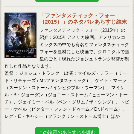
「ファンタスティック・フォー
（2015）」のネタバレあらすじ結末
ファンタスティック・フォー（2015年）
の
紹介：2015年アメリカ映画。アメリカンコ
ミックスの中でも有名なファンタスティック
フォーを題材にした映画で、クロニクルで彗
星のごとく現れたジョシュトランク監督が制
作した作品となります。
監督 ：ジョシュ・トランク 出演：マイルズ・テラー（リー
ド・リチャーズ / Mr.ファンタスティック）、ケイト・マーラ
（スーザン・ストーム / インビジブル・ウーマン）、マイケ
ル・B・ジョーダン（ジョニー・ストーム / ヒューマン・トー
チ）、ジェイミー・ベル（ベン・グリム / ザ・シング）、トビ
ー・ケベル（ビクター・フォン・ドゥーム／Dr.ドゥーム）、
レグ・E・キャシー（フランクリン・ストーム博士）ほか
この映画のあらすじを読む