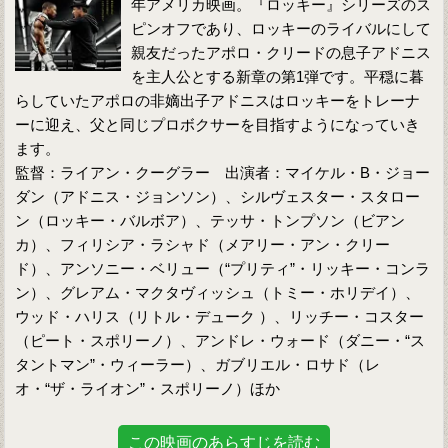
年アメリカ映画。『ロッキー』シリーズのス
ピンオフであり、ロッキーのライバルにして
親友だったアポロ・クリードの息子アドニス
を主人公とする新章の第1弾です。平穏に暮
らしていたアポロの非嫡出子アドニスはロッキーをトレーナ
ーに迎え、父と同じプロボクサーを目指すようになっていき
ます。
監督：ライアン・クーグラー 出演者：マイケル・B・ジョー
ダン（アドニス・ジョンソン）、シルヴェスター・スタロー
ン（ロッキー・バルボア）、テッサ・トンプソン（ビアン
カ）、フィリシア・ラシャド（メアリー・アン・クリー
ド）、アンソニー・ベリュー（“プリティ”・リッキー・コンラ
ン）、グレアム・マクタヴィッシュ（トミー・ホリデイ）、
ウッド・ハリス（リトル・デューク ）、リッチー・コスター
（ピート・スポリーノ）、アンドレ・ウォード（ダニー・“ス
タントマン”・ウィーラー）、ガブリエル・ロサド（レ
オ・“ザ・ライオン”・スポリーノ）ほか
この映画のあらすじを読む