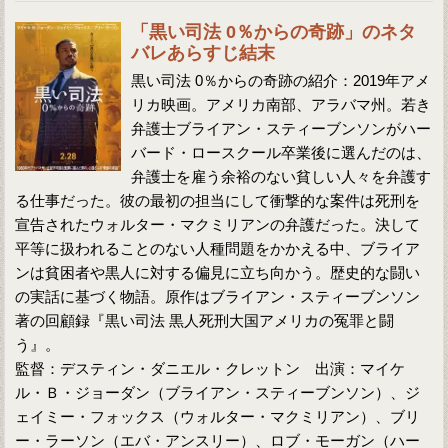
「黒い司法 0％からの奇跡」のネタ
バレあらすじ結末
黒い司法 0％からの奇跡の紹介：2019年アメ
リカ映画。アメリカ南部、アラバマ州。若き
弁護士ブライアン・スティーブンソンがハー
バード・ロースクール卒業後に選んだのは、
弁護士を雇う余裕のない貧しい人々を弁護す
る仕事だった。彼の最初の担当にして衝撃的な案件は死刑を
宣告されたウォルター・マクミリアンの弁護だった。決して
平等に扱われることのない人種問題をかかえる中、ブライア
ンは貧困者や黒人に対する偏見に立ち向かう。歴史的な闘い
の実話に基づく物語。原作はブライアン・スティーブンソン
著の回顧録『黒い司法 黒人死刑大国アメリカの冤罪と闘
う』。
監督：デスティン・ダニエル・クレットン 出演：マイケ
ル・Ｂ・ジョーダン（ブライアン・スティーブンソン）、ジ
ェイミー・フォックス（ウォルター・マクミリアン）、ブリ
ー・ラーソン（エバ・アンスリー）、ロブ・モーガン（ハー