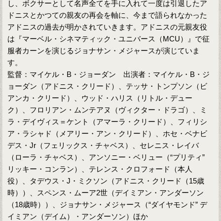
し、ボクサーとして名声全てを手に入れて一度は引退したア
ドニスとかつての親友の再会を軸に、今まで語られなかった
アドニスの過去が明かされていきます。アドニスの元親友役
は『マーベル・シネマティック・ユニバース（MCU）』で征
服者カーンを演じるジョナサン・メジャースが演じていま
す。
監督：マイケル・B・ジョーダン 出演者：マイケル・B・ジ
ョーダン（アドニス・クリード）、テッサ・トンプソン（ビ
アンカ・クリード）、ウッド・ハリス（リトル・デュー
ク）、フロリアン・ムンテアヌ（ヴィクター・ドラゴ）、ミ
ラ・デイヴィス＝ケント（アマーラ・クリード）、フィリシ
ア・ラシャド（メアリー・アン・クリード）、ホセ・ベナビ
デス・Jr（フェリックス・チャベス）、セレニス・レイバ
（ローラ・チャベス）、アンソニー・ベリュー（“プリティ”
リッキー・コンラン）、テレンス・クロフォード（本人
役）、タデウス・J・ミクソン（アドニス・クリード（15歳
時））、スペンス・ムーア2世（デイミアン・アンダーソン
（18歳時））、ジョナサン・メジャース（“ダイヤモンド” デ
イミアン（デイム）・アンダーソン）ほか