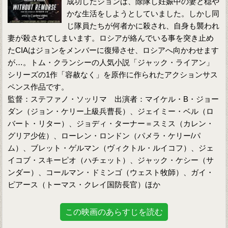
成功したジョンは、除隊し妊娠中の妻と穏や
かな生活をしようとしていました。しかし同
じ隊員たちが何者かに殺され、自身も襲われ
妻が殺されてしまいます。ロシアが絡んでいる事を突き止め
たCIAはジョンをメンバーに復帰させ、ロシアへ向かわせます
が…。トム・クランシーの人気小説「ジャック・ライアン」
シリーズの1作「容赦なく」を原作に作られたアクションサス
ペンス作品です。
監督：ステファノ・ソッリマ 出演者：マイケル・B・ジョー
ダン（ジョン・ケリー上級兵曹長）、ジェイミー・ベル（ロ
バート・リター）、ジョディ・ターナー＝スミス（カレン・
グリア少佐）、ローレン・ロンドン（パメラ・ケリー/パ
ム）、ブレット・ゲルマン（ヴィクトル・ルイコフ）、ジェ
イコブ・スキーピオ（ハチェット）、ジャック・ケシー（サ
ンダー）、コールマン・ドミンゴ（ウェスト牧師）、ガイ・
ピアース（トーマス・クレイ国防長官）ほか
この映画のあらすじを読む