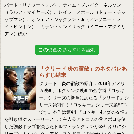
バート・リチャードソン）、ティム・ブレイク・ネルソン
（ラルフ・マイヤーズ）、レイフ・スポール（トミー・チャ
ップマン）、オシェア・ジャクソン・Jr（アンソニー・レ
イ・ヒントン）、カラン・ケンドリック（ミニー・マクミリ
アン）ほか
この映画のあらすじを読む
「クリード 炎の宿敵」のネタバレあ
らすじ結末
クリード 炎の宿敵の紹介：2018年アメリ
カ映画。ボクシング映画の金字塔『ロッキ
ー』シリーズの新章にあたる『クリード』シ
リーズ第2作（『ロッキー』シリーズ第8作）
です。本作は第4作『ロッキー4／炎の友情』
を引き継ぐストーリーとして主人公アドニスの父アポロを倒
した強敵ドラゴを演じたドルフ・ラングレンが33年ぶりにシ
リーズにカムバック、アドニスとドラゴの息子ヴィクターと