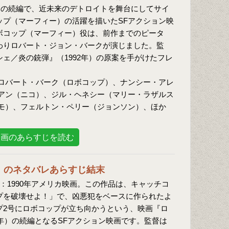
年）の続編で、近未来のデトロイトを舞台にしてサイ
ップ（マーフィー）の活躍を描いたSFアクション映
ボコップ（マーフィー）役は、前作までのピータ
わりロバート・ジョン・バークが演じました。監
ェ／炎の銃弾』（1992年）の原案を手がけたフレ
ロバート・バーク（ロボコップ）、ナンシー・アレ
アン（ニコ）、ジル・ヘネシー（マリー・ラザルス
モ）、フェルトン・ペリー（ジョンソン）、ほか
映画のあらすじを読む
」のネタバレあらすじ結末
：1990年アメリカ映画。この作品は、キャッチコ
プを破壊せよ！」で、凶悪犯をベースに作られたよ
プ2号にロボコップが立ち向かうという、映画『ロ
7年）の続編となるSFアクション映画です。監督は