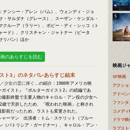
：ナンシー・アレン（パム）、ウェンディ・ジョ
サ・サルダナ（グレース）、スーザン・ケンダル・
マクル―ア（ラリー）、ボビー・ディ・シッコ（ト
ャード）、クリスチャン・ジャトナー（ピータ
サリバン）ほか
映画のあらすじを読む
映画ジ
スト3」のネタバレあらすじ結末
SF映画
3／少女の霊に捧ぐ…
の紹介：1988年アメリカ映
アクショ
ーガイスト』『ポルターガイスト2』の続編であ
アドベン
の撮影終盤で主要人物のキャロル・アン役の少女ヘ
ファンタ
12歳で夭折したため、「呪われた映画」と称され
撮影前だったため、ラストも変更された。
コメディ
シャーマン 出演者：トム・スケリット（ブルー
ドラマ映
ン（パトリシア・ガードナー）、キャロル・アン・
ラブスト