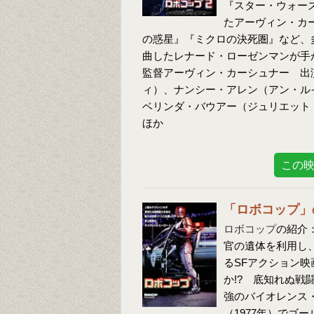
『スター・ウォーズ
たアーヴィン・カ
の惑星』『ミクロの決死圏』など、
曲したレナード・ローゼンマンが手
監督アーヴィン・カーシュナー 出
ィ）、ナンシー・アレン（アン・ル
ベリンダ・バウアー（ジュリエット
ほか
この
「ロボコップ」
ロボコップ
の紹介
官の遺体を利用し
るSFアクション映
か!? 底知れぬ
強のバイオレンス
（1977年）でゴ