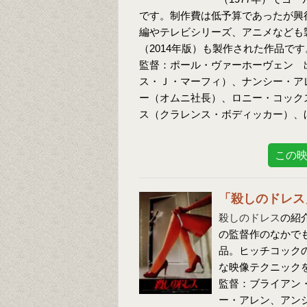
です。制作費は低予算であったが興行
編やテレビシリーズ、アニメなども
（2014年版）も製作された作品です
監督：ポール・ヴァーホーヴェン 
ス・Ｊ・マーフィ）、ナンシー・ア
ー（オムニ社長）、ロニー・コック
ス（クラレンス・ボディッカー）、
この
「殺しのドレス
殺しのドレス
の紹
の監督作のなかで
品。ヒッチコック
な映像テクニック
監督：ブライアン
ー・アレン、アン