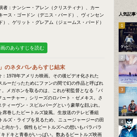
。
演者：ナンシー・アレン（クリスティナ）、カー
人気記事
キース・ゴードン（デニス・バード）、ヴィンセン
ド）、ゲリット・グレアム（ジェームス・バード）
映画のあらすじを読む
」のネタバレあらすじ結末
：1978年アメリカ映画。その後ビデオ化された
年スルーだったためにファンの間で幻の作品と呼ばれ
ィ。メガホンを取るのは、これが初監督となる「バ
フューチャー」シリーズのロバート・ゼメキス。さ
スティーヴン・スピルバーグという豪華な顔ぶれ。
カを席巻したビートルズ旋風。生放送のテレビ番組
トルズ・ライブを見るため、ニュージャージーの田
へと向かう。個性もビートルズへの想いもバラバラ
ドキドキと青春がいっぱい。数あるビートルズ映画