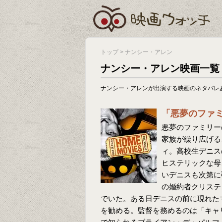
トップ
>
ナンシー・アレン
ナンシー・アレン映画一覧
ナンシー・アレンが出演する映画のネタバレ
「悪夢のファ
悪夢のファミリー
家族が繰り広げる
ィ。高校生デニス
ヒステリックな母
いデニスも次第に
の婚約者クリステ
でいた。ある日デニスの前に現れた
を勧める。監督を務めるのは「キャリ