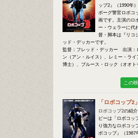
ップ2』（1990
ボーグ警官ロボコ
画です。主演のロ
ー・ウェラーに代
督・脚本は『リコシ
ッド・デッカーです。
監督：フレッド・デッカー 出演：
ン（アン・ルイス）、レミー・ライ
博士）、ブルース・ロック（オオト
この
「ロボコップ2
ロボコップ2
の紹介
ピーは「ロボコッ
り強力なロボコッ
ボコップ』（198