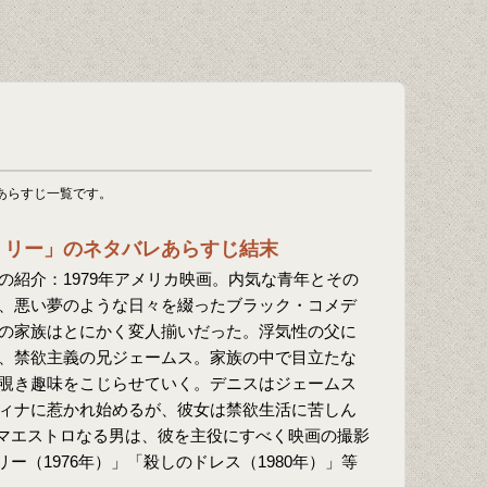
あらすじ一覧です。
ミリー」のネタバレあらすじ結末
の紹介：1979年アメリカ映画。内気な青年とその
、悪い夢のような日々を綴ったブラック・コメデ
の家族はとにかく変人揃いだった。浮気性の父に
、禁欲主義の兄ジェームス。家族の中で目立たな
覗き趣味をこじらせていく。デニスはジェームス
ィナに惹かれ始めるが、彼女は禁欲生活に苦しん
マエストロなる男は、彼を主役にすべく映画の撮影
ー（1976年）」「殺しのドレス（1980年）」等