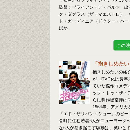
で知られるブライアン・デ・パルマ
監督：ブライアン・デ・パルマ 出
ク・ダグラス（ザ・マエストロ）、
ト・ガーディニア（ドクター・バー
ほか
この
「抱きしめたい
抱きしめたいの紹介
が、DVD化は長
ていた傑作コメデ
ック・トゥ・ザ・
らに制作総指揮は
1964年、アメリ
「エド・サリバン・ショー」のビー
舎町に住む若者6人がニューヨーク
な6人が巻き起こす騒動は、笑いと