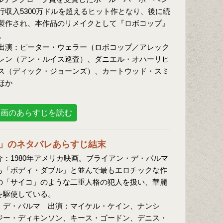
収入5300万ドルを超えるヒット作となり、後に続
製作され、本作品のリメイクとして『ロボコップ』
。
出演：ピーター・ウェラー（ロボコップ／アレック
レン（アン・ルイス巡査）、ダニエル・オハーリヒ
ス（ディック・ジョーンズ）、カートウッド・スミ
ほか
映画のあらすじを読む
」のネタバレあらすじ結末
介：1980年アメリカ映画。ブライアン・デ・パルマ
も「ボディ・ダブル」と並んで最もエロチックな作
の「サイコ」のような二重人格の犯人を扱い、華麗
を駆使している。
・デ・パルマ 出演：マイケル・ケイン、ナンシ
ジー・ディキンソン、キース・ゴードン、デニス・