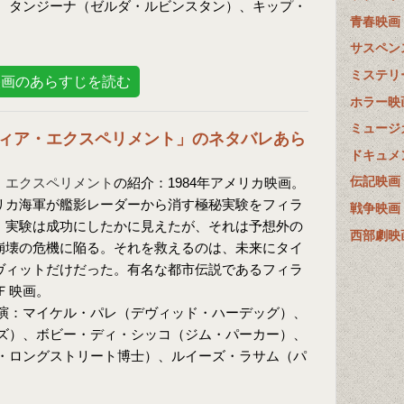
、タンジーナ（ゼルダ・ルビンスタン）、キップ・
青春映画
サスペン
ミステリ
映画のあらすじを読む
ホラー映
ミュージ
ィア・エクスペリメント」のネタバレあら
ドキュメ
伝記映画
・エクスペリメント
の紹介：1984年アメリカ映画。
リカ海軍が艦影レーダーから消す極秘実験をフィラ
戦争映画
。実験は成功にしたかに見えたが、それは予想外の
西部劇映
崩壊の危機に陥る。それを救えるのは、未来にタイ
ヴィットだけだった。有名な都市伝説であるフィラ
Ｆ映画。
演：マイケル・パレ（デヴィッド・ハーデッグ）、
ズ）、ボビー・ディ・シッコ（ジム・パーカー）、
・ロングストリート博士）、ルイーズ・ラサム（パ