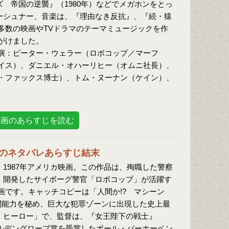
 帝国の逆襲』（1980年）などでメガホンをとっ
ーシュナー、音楽は、『理由なき反抗』、『続・猿
多数の映画やTVドラマのテーマミュージックを作
がけました。
演：ピーター・ウェラー（ロボコップ／マーフ
イス）、ダニエル・オハーリヒー（オムニ社長）、
・ファックス博士）、トム・ヌーナン（ケイン）、
映画のあらすじを読む
のネタバレあらすじ結末
：1987年アメリカ映画。この作品は、殉職した警察
、開発したサイボーグ警官「ロボコップ」が活躍す
画です。キャッチコピーは「人間か!? マシーン
戦闘能力を秘め、巨大な犯罪ゾーンに出現した史上最
・ヒーロー」で、監督は、『女王陛下の戦士』
ールデングローブ賞を受賞したポール・バーホーベン