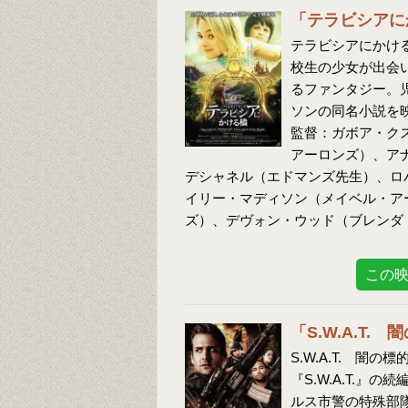
「テラビシアに
テラビシアにかける
校生の少女が出会
るファンタジー。
ソンの同名小説を
監督：ガボア・ク
アーロンズ）、ア
デシャネル（エドマンズ先生）、ロ
イリー・マディソン（メイベル・ア
ズ）、デヴォン・ウッド（ブレンダ
この
「S.W.A.T
S.W.A.T. 闇
『S.W.A.T.
ルス市警の特殊部隊