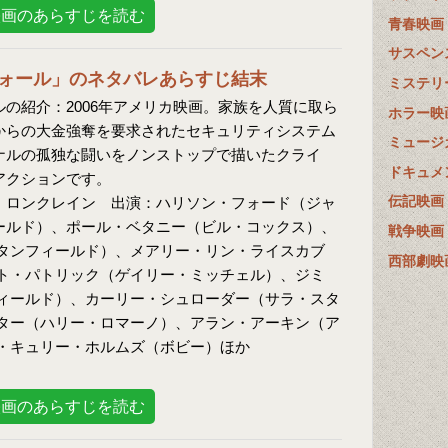
映画のあらすじを読む
青春映画
サスペン
ォール」のネタバレあらすじ結末
ミステリ
の紹介：2006年アメリカ映画。家族を人質に取ら
ホラー映
からの大金強奪を要求されたセキュリティシステム
ミュージ
ナルの孤独な闘いをノンストップで描いたクライ
ドキュメ
アクションです。
伝記映画
・ロンクレイン 出演：ハリソン・フォード（ジャ
ールド）、ポール・ベタニー（ビル・コックス）、
戦争映画
タンフィールド）、メアリー・リン・ライスカブ
西部劇映
ト・パトリック（ゲイリー・ミッチェル）、ジミ
ィールド）、カーリー・シュローダー（サラ・スタ
ター（ハリー・ロマーノ）、アラン・アーキン（ア
・キュリー・ホルムズ（ボビー）ほか
映画のあらすじを読む