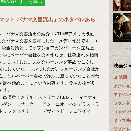
映画のあらすじを読む
マット パナマ文書流出」のネタバレあら
 パナマ文書流出の紹介：2019年アメリカ映画。
ったパナマ文書を題材にしたコメディ作品です。ユ
、税金対策としてオフショアカンパニーを立ち上
たちにペーパー会社を次々作らせ、租税逃れを指南
やしていました。夫をクルージング事故で亡くし、
映画ジ
てにしていたエレンでしたが、クルージング会社が
在しないペーパー会社で詐欺に遭っていたことがわ
SF映画
で調べ始めます…という内容です。登場人物が多
アクショ
です。
アドベン
 出演者：メリル・ストリープ(エレン・マーティ
ファンタ
ルゲン・モサック）、アントニオ・バンデラス（ラ
トリック（ペリー）、デヴィッド・シュワイマー
コメディ
ドラマ映
ラブスト