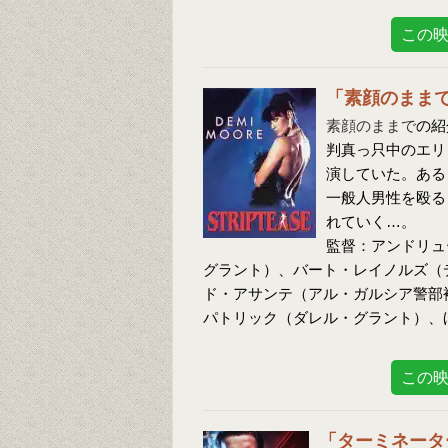
この
「素顔のまま
素顔のままで
の紹
判真っ只中のエリ
演していた。ある
一般人男性を殴る
れていく…。
監督：アンドリュ
グラント）、バート・レイノルズ（
ド・アサンテ（アル・ガルシア警部
パトリック（ダレル・グラント）、
この
「ターミネータ