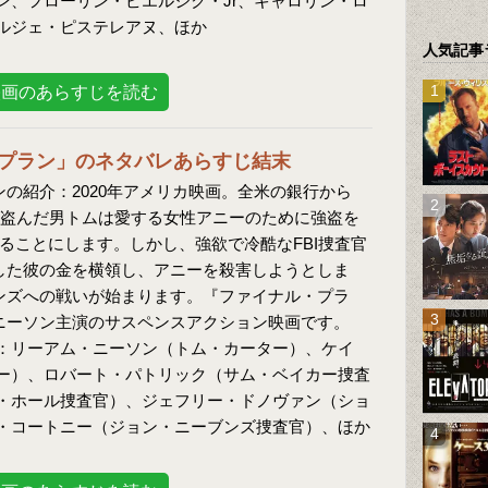
ン、フローリン・ピエルジク・Jr、キャロリン・ロ
ルジェ・ピステレアヌ、ほか
人気記事
映画のあらすじを読む
プラン」のネタバレあらすじ結末
の紹介：2020年アメリカ映画。全米の銀行から
金を盗んだ男トムは愛する女性アニーのために強盗を
することにします。しかし、強欲で冷酷なFBI捜査官
した彼の金を横領し、アニーを殺害しようとしま
ンズへの戦いが始まります。『ファイナル・プラ
ニーソン主演のサスペンスアクション映画です。
：リーアム・ニーソン（トム・カーター）、ケイ
ー）、ロバート・パトリック（サム・ベイカー捜査
・ホール捜査官）、ジェフリー・ドノヴァン（ショ
・コートニー（ジョン・ニーブンズ捜査官）、ほか