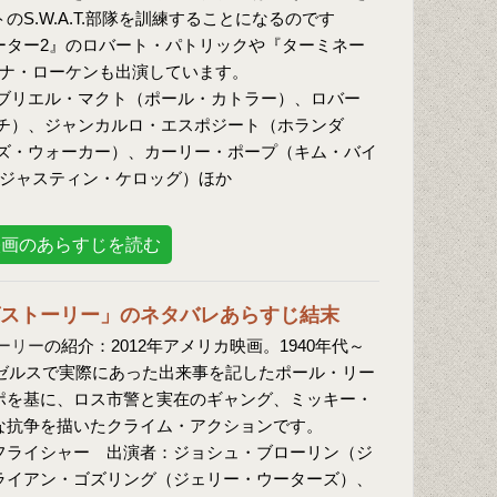
のS.W.A.T.部隊を訓練することになるのです
ーター2』のロバート・パトリックや『ターミネー
タナ・ローケンも出演しています。
ブリエル・マクト（ポール・カトラー）、ロバー
チ）、ジャンカルロ・エスポジート（ホランダ
ズ・ウォーカー）、カーリー・ポープ（キム・バイ
（ジャスティン・ケロッグ）ほか
映画のあらすじを読む
ングストーリー」のネタバレあらすじ結末
トーリー
の紹介：2012年アメリカ映画。1940年代～
ンゼルスで実際にあった出来事を記したポール・リー
ポを基に、ロス市警と実在のギャング、ミッキー・
な抗争を描いたクライム・アクションです。
フライシャー 出演者：ジョシュ・ブローリン（ジ
ライアン・ゴズリング（ジェリー・ウーターズ）、