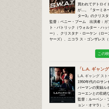
買われてデトロイト
が…。『ターミネ
ター3』のクリス
監督：ベニー・ブーム 出演者：ガ
ト・パトリック（ウォルター・ハッ
ー）、クリスタナ・ローケン（ロー
ヤーズ）、ニコラ ス・ゴンザレス
この
「L.A. ギャ
L.A. ギャング ス
1950年代のロサ
バーマンの実録ル
コーエンとの壮絶
監督：ルーベン・
ョン・オマラ）、