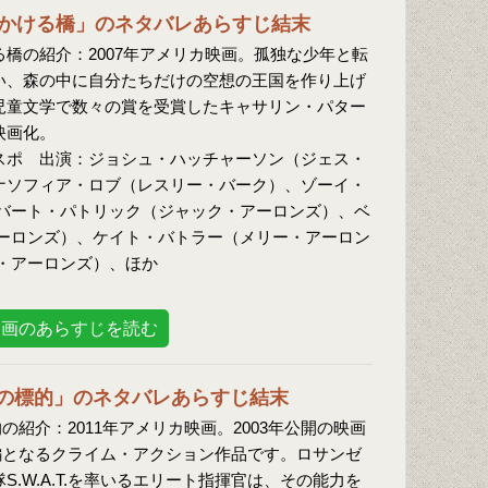
かける橋」のネタバレあらすじ結末
橋の紹介：2007年アメリカ映画。孤独な少年と転
い、森の中に自分たちだけの空想の王国を作り上げ
児童文学で数々の賞を受賞したキャサリン・パター
映画化。
スポ 出演：ジョシュ・ハッチャーソン（ジェス・
ナソフィア・ロブ（レスリー・バーク）、ゾーイ・
バート・パトリック（ジャック・アーロンズ）、ベ
ーロンズ）、ケイト・バトラー（メリー・アーロン
・アーロンズ）、ほか
映画のあらすじを読む
. 闇の標的」のネタバレあらすじ結末
の標的の紹介：2011年アメリカ映画。2003年公開の映画
』の続編となるクライム・アクション作品です。ロサンゼ
S.W.A.T.を率いるエリート指揮官は、その能力を