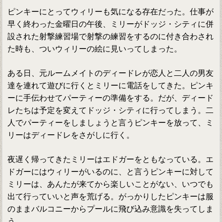
ピンキーにとってウィリーも気になる存在だった。仕事が
早く終わった金曜日の午後、ミリーがドッジ・シティに併
設された射撃練習場で射撃の練習をするのに付き合わされ
た時も、ついウィリーの絵に見いってしまった。
ある日、元ルームメイトのディードレが恋人と二人の男友
達を連れて遊びに行くとミリーに電話をしてきた。ピンキ
ーに手伝わせてパーティーの準備をする。だが、ディード
レたちは予定を変えてドッジ・シティに行ってしまう。二
人でパーティーをしましょうと言うピンキーを放って、ミ
リーはディードレをさがしに行く。
夜遅く帰ってきたミリーはエドガーをともなっている。エ
ドガーにはウィリーがいるのに、と言うピンキーに対して
ミリーは、あんたが来てから楽しいことがない、いつでも
出て行っていいと声を荒げる。がっかりしたピンキーは服
のままバルコニーからプールに飛び込み意識を失ってしま
う。