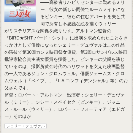
――高齢者リハビリセンターに勤めるミリ
ー、彼女の新しい同僚でルームメイトにな
るピンキー、彼らの住むアパートを夫と共
同で所有し不思議な絵を描くウィリー――
がミステリアスな関係を織りなす。アルトマン監督の
『BIRD★SHT バード・シット』に出演を求められたことをき
っかけとして俳優になったシェリー・デュヴァルはこの作品
の演技で第30回カンヌ映画祭女優賞、第3回ロサンゼルス映画
批評家協会賞主演女優賞を獲得した。ピンキーの父親を演じ
ているのは、撮影所黄金時代のハリウッドを支えた映画監督
の一人であるジョン・クロムウェル。俳優ジェームズ・クロ
ムウェル（『ベイブ』、『L.A.コンフィデンシャル』等）のお
父さんです。
監督：ロバート・アルトマン 出演者：シェリー・デュヴァ
ル（ミリー）、シシー・スペイセク（ピンキー）、ジャニ
ス・ルール（ウィリー）、ロバート・フォーティア（エドガ
ー）そのほか
シェリー・デュヴァル