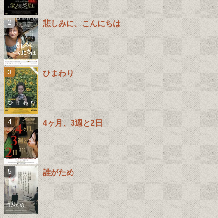
悲しみに、こんにちは
ひまわり
4ヶ月、3週と2日
誰がため