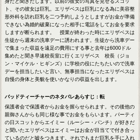
身だと聞きだします。以前の彼女の写真を見せるスコッ
ト、その彼女は巨乳。エリザベスは巨乳になる為に美容整
形外科を訪れ巨乳を二つ予約しようとしますがお金が準備
できない為婚約破棄になった相手に電話をしてお金を要求
しますが断られます。 授業が終わった時にエリザベスは
生徒から週末の洗車デーに誘われます。生徒から洗車デー
で集まった収益を遠足の費用にする事と去年は6000ドル
集めたと聞き早速校長室に行くエリザベス 校長（ジョ
ン・マイケル・ヒギンズ）に学校の役にたちたいので洗車
デーを担当したいと言い、無事担当になったエリザベスは
自慢の身体と美貌を使いかなりの収益を出します。
バッドティーチャーのネタバレあらすじ：転
保護者会で保護者からお金を握らせられます。その後他の
親御さんからも同じ様な事でお金をもらいます。パーティ
の日スコットからエイミー（ルーシー・パンチ）が好きだ
と聞いたエリザベスはエイミーはお金が目当てで付き合っ
ているのだと嘘をつきます。それでもまだ巨乳を手に入れ