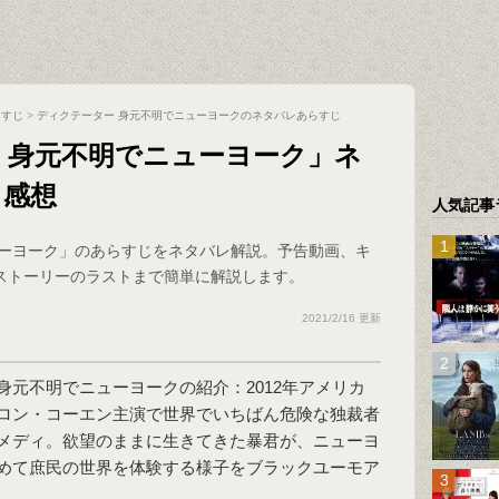
らすじ
>
ディクテーター 身元不明でニューヨークのネタバレあらすじ
 身元不明でニューヨーク」ネ
と感想
人気記事
ューヨーク」のあらすじをネタバレ解説。予告動画、キ
ストーリーのラストまで簡単に解説します。
2021/2/16 更新
身元不明でニューヨーク
の紹介：2012年アメリカ
ロン・コーエン主演で世界でいちばん危険な独裁者
メディ。欲望のままに生きてきた暴君が、ニューヨ
めて庶民の世界を体験する様子をブラックユーモア