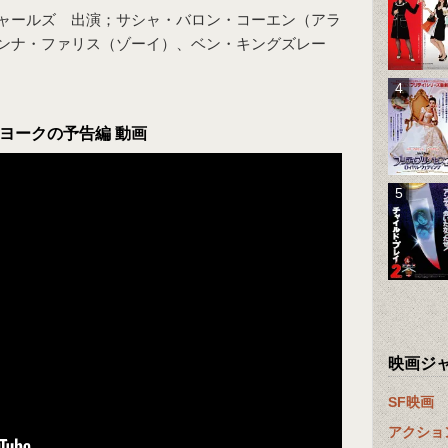
ャールズ 出演；サシャ・バロン・コーエン（アラ
ンナ・ファリス（ゾーイ）、ベン・キングズレー
ヨークの予告編 動画
映画ジ
SF映画
アクショ