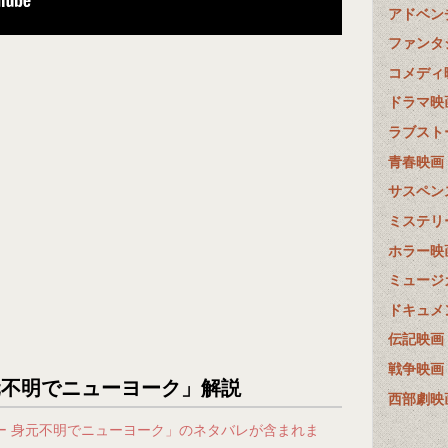
アドベン
ファンタ
コメディ
ドラマ映
ラブスト
青春映画
サスペン
ミステリ
ホラー映
ミュージ
ドキュメ
伝記映画
戦争映画
元不明でニューヨーク」解説
西部劇映
ー 身元不明でニューヨーク」のネタバレが含まれま