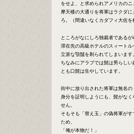
をせよ、と求められアメリカのニ
摩天楼の大通りを将軍はラクダに
ろ。（間違いなくカダフィ大佐を
ところがなにしろ独裁者であるが
滞在先の高級ホテルのスィートル
立派な顎鬚を剃られてしまいます
ちなみにアラブでは髭は男らしい
とも口髭は生やしています。
街中に放り出された将軍は無名の
身分を証明しようにも、髭がなく
せん。
そもそも「替え玉」の偽将軍がす
ため、
「俺が本物だ！」