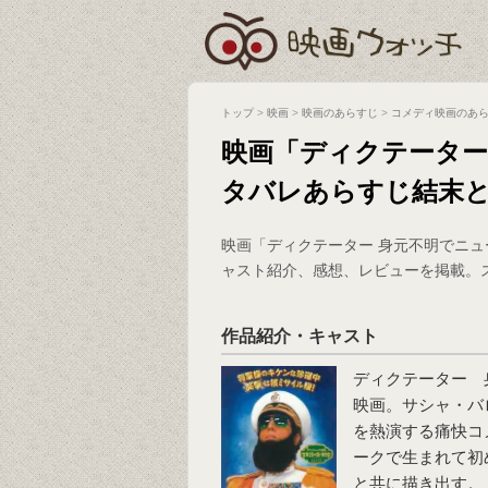
トップ
>
映画
>
映画のあらすじ
>
コメディ映画のあ
映画「ディクテーター
タバレあらすじ結末
映画「ディクテーター 身元不明でニ
ャスト紹介、感想、レビューを掲載。
作品紹介・キャスト
ディクテーター 
映画。サシャ・バ
を熱演する痛快コ
ークで生まれて初
と共に描き出す。