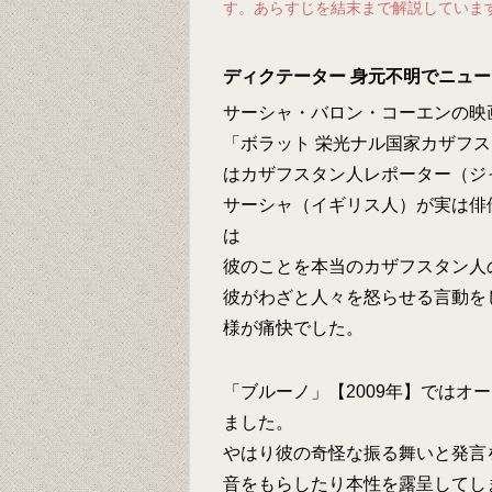
す。あらすじを結末まで解説していま
ディクテーター 身元不明でニュ
サーシャ・バロン・コーエンの映
「ボラット 栄光ナル国家カザフス
はカザフスタン人レポーター（ジ
サーシャ（イギリス人）が実は俳
は
彼のことを本当のカザフスタン人
彼がわざと人々を怒らせる言動を
様が痛快でした。
「ブルーノ」【2009年】ではオ
ました。
やはり彼の奇怪な振る舞いと発言
音をもらしたり本性を露呈してし