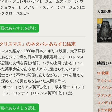
 ウィル・フェレル(バディ)、ジェームズ・カーン(ウ
ジョヴィー)、メアリー・スティーンバージェン(エ
人気記事
ンタクロース)ほか
映画のあらすじを読む
クリスマス」のネタバレあらすじ結末
スマス
の紹介：1983年日本,イギリス映画。太平洋戦
にあるジャワ島の日本軍俘虜収容所にて、ロレンス
不思議な友情を育む物語。ハラの上司であるヨノイ
映画ジ
った英軍少佐であるセリアズに魅せられていきま
SF映画
同士という不幸な関係にありながら、それを超えて
アクショ
を深めていく男たちを描いた人間ドラマ。
・ボウイ（セリアズ英軍少佐）、坂本龍一（ヨノイ
アドベン
、トム・コンティ（ロレンス英軍中佐）ほか
ファンタ
コメディ
映画のあらすじを読む
ドラマ映