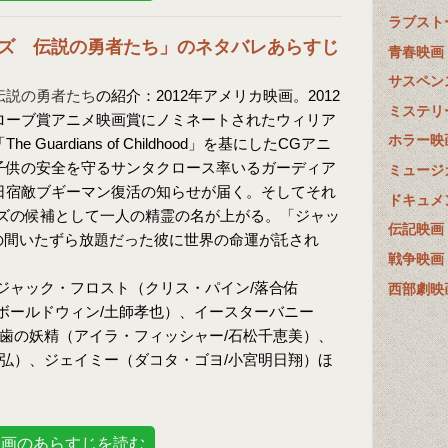
ラブスト
ズ 伝説の勇者たち」のネタバレあらすじ
青春映画
サスペン
伝説の勇者たち
の紹介：2012年アメリカ映画。2012
ミステリ
ローブ賞アニメ映画賞にノミネートされたウィリア
ホラー映
 Guardians of Childhood」を基にしたCGアニ
子供の安全を守るサンタクロース率いるガーディア
ミュージ
日宿敵ブギーマン復活の知らせが届く。そしてそれ
ドキュメ
ズの候補として一人の精霊の名が上がる。「ジャッ
伝記映画
年の間いたずら放題だった彼に世界の命運が託され
戦争映画
ジャック・フロスト（クリス・パイン/落合佑
西部劇映
ボールドウィン/土師孝也）、イースターバニー
、歯の妖精（アイラ・フィッシャー/石松千恵美）、
和弘）、ジェイミー（ダコタ・ゴヨ/小宮明日翔）ほ
映画のあらすじを読む