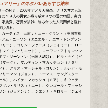
ュアリー」のネタバレあらすじ結末
リー
の紹介：2003年アメリカ映画。クリスマスも近
台に１９人の男女が織り成す９つの愛の物語。実力
、家族愛、恋愛が複雑に絡み合った人間関係と溢れ
演じ切る。
・カーティス 出演：ヒュー・グラント（英国首相
ーアム・ニーソン（ダニエル）、エマ・トンプソン
ハリー）、コリン・ファース（ジェイミー）、ロー
トレイ（ジュリエット）、ローワン・アトキンソン
ボブ・ソーントン（米国大統領）、ビル・ナイ（ビ
（マーク）、マルティン・マカッチョン（ナタリ
ィ）、クリス・マーシャル（コリン）、ルシア・モ
フリーマン（ジョン）、トーマス・サングスター
ール）、ハイケ・マカッシュ（ミア）、キウェテ
ブダル・サリス（トニー）、グレゴール・フィッシ
ソン（ジョアンナ）、シエンナ・ギロリー（ジェイ