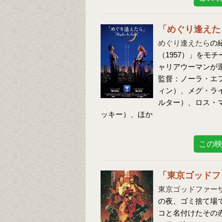
「めぐり逢えた
めぐり逢えたら
の
（1957）」をモ
ャリアウーマンが
監督：ノーラ・エ
ィン）、メグ・ラ
ルター）、ロス・
ッキー）、ほか
この
「東京ゴッドフ
東京ゴッドファー
の夜、ゴミ捨て場
コと名付けたその