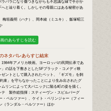
バラバラになり傷つきながらも不思議な縁で手がか
下へと辿り着く。しかしその母親にはある秘密があ
、梅垣義明（ハナ）、岡本綾（ミユキ）、飯塚昭三
か
映画のあらすじを読む
のネタバレあらすじ結末
：1984年アメリカ映画。ヨーロッパの民間伝承であ
ン」の話を下敷きとしたSFブラック・コメディ映
レゼントとして購入されたペット、「ギズモ」を飼
の約束」を守らなかったことにより生み出されたグ
レムリンによって大パニックに陥る町の姿を描く。
ンテ 製作総指揮：スティーヴン・スピルバーグ
ー・ペルツァー）、ケイト・ベリンジャー（フィー
ン（ランダル・ペルツァー）ほか