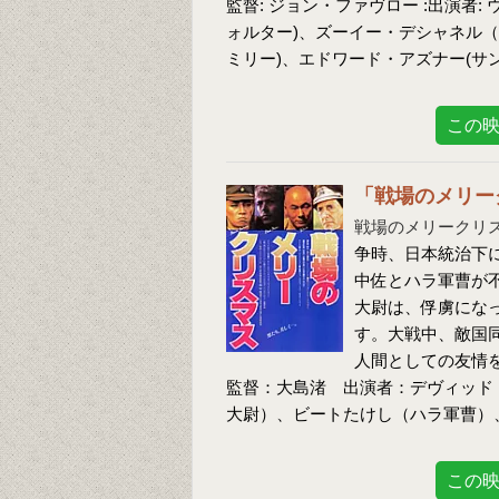
監督: ジョン・ファヴロー :出演者:
ォルター)、ズーイー・デシャネル（
ミリー)、エドワード・アズナー(サ
この
「戦場のメリー
戦場のメリークリ
争時、日本統治下
中佐とハラ軍曹が
大尉は、俘虜にな
す。大戦中、敵国
人間としての友情
監督：大島渚 出演者：デヴィッド
大尉）、ビートたけし（ハラ軍曹）
この