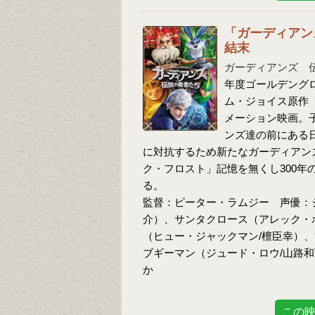
「ガーディアン
結末
ガーディアンズ 
年度ゴールデング
ム・ジョイス原作「The
メーション映画。
ンズ達の前にある
に対抗するため新たなガーディアン
ク・フロスト」記憶を無くし300
る。
監督：ピーター・ラムジー 声優：
介）、サンタクロース（アレック・
（ヒュー・ジャックマン/檀臣幸）
ブギーマン（ジュード・ロウ/山路
か
この