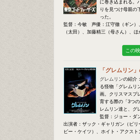
に巻き込まれる。
りを見つけ母親の
った。
監督：今敏 声優：江守徹（ギン）
（太田）、加藤精三（母さん）、ほ
この
「グレムリン」
グレムリン
の紹介
る怪物「グレムリ
画。クリスマスプ
育する際の「3つ
レムリン達と、グ
監督：ジョー・ダ
出演者：ザック・ギャリガン（ビリ
ビー・ケイツ）、ホイト・アクスト