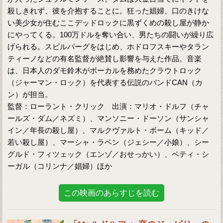
殺しきれず、彼を介抱することに。狂った娼婦、口のきけな
い美少女が住むここデッドロックに黒ずくめの殺し屋が静か
にやってくる。100万ドルを奪い合い、男たちの闘いが繰り広
げられる。スピルバーグをはじめ、ホドロフスキーやタラン
ティーノなどの有名監督が絶賛し影響を与えた作品。音楽
は、日本人のダモ鈴木がボーカルを務めたクラウトロック
（ジャーマン・ロック）を代表する伝説のバンドCAN（カ
ン）が担当。
監督：ローラント・クリック 出演：マリオ・ドルフ（チャ
ールズ・ダム／ネズミ）、マンソニー・ドーソン（サンシャ
イン／年長の殺し屋）、マルクヴァルト・ボーム（キッド／
若い殺し屋）、マーシャ・ラベン（ジェシー／小娘）、シー
グルド・フィツェック（エンゾ／おせっかい）、ベティ・シ
ーガル（コリンナ／娼婦）ほか
この映画のあらすじを読む