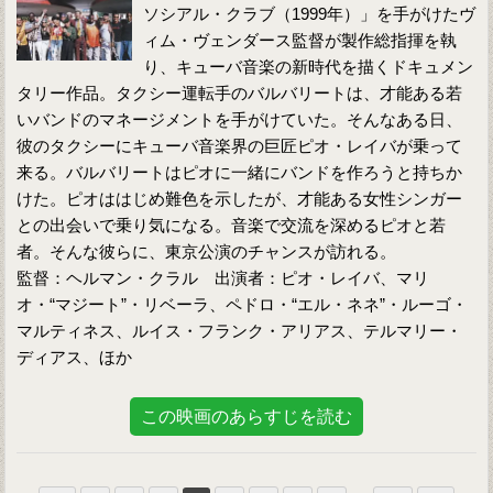
ソシアル・クラブ（1999年）」を手がけたヴ
ィム・ヴェンダース監督が製作総指揮を執
り、キューバ音楽の新時代を描くドキュメン
タリー作品。タクシー運転手のバルバリートは、才能ある若
いバンドのマネージメントを手がけていた。そんなある日、
彼のタクシーにキューバ音楽界の巨匠ピオ・レイバが乗って
来る。バルバリートはピオに一緒にバンドを作ろうと持ちか
けた。ピオははじめ難色を示したが、才能ある女性シンガー
との出会いで乗り気になる。音楽で交流を深めるピオと若
者。そんな彼らに、東京公演のチャンスが訪れる。
監督：ヘルマン・クラル 出演者：ピオ・レイバ、マリ
オ・“マジート”・リベーラ、ペドロ・“エル・ネネ”・ルーゴ・
マルティネス、ルイス・フランク・アリアス、テルマリー・
ディアス、ほか
この映画のあらすじを読む