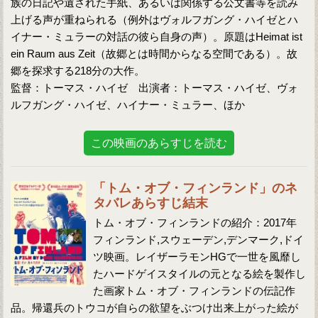
族の日記や遺された手紙、あるいは関係する公文書等を読み
上げる声が重ねられる（例外はヴォルフガング・ハイゼとハ
イナー・ミュラーの対話の彼ら自身の声）。原題はHeimat ist
ein Raum aus Zeit（故郷とは時間からなる空間である）。故
郷を探求する218分の大作。
監督：トーマス・ハイゼ 出演者：トーマス・ハイゼ、ヴォ
ルフガング・ハイゼ、ハイナー・ミュラー、ほか
この映画のあらすじを読む
「トム・オブ・フィンランド」のネ
タバレあらすじ結末
トム・オブ・フィンランドの紹介：2017年
フィンランド,スウェーデン,デンマーク,ドイ
ツ映画。レイザーラモンHGで一世を風靡し
たハードゲイスタイルの元となる絵を製作し
た画家トム・オブ・フィンランドの伝記作
品。帰還兵のトウコが自らの欲望をぶつけ出来上がった絵が