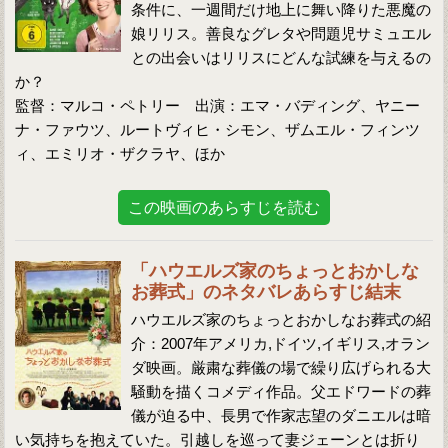
条件に、一週間だけ地上に舞い降りた悪魔の
娘リリス。善良なグレタや問題児サミュエル
との出会いはリリスにどんな試練を与えるの
か？
監督：マルコ・ペトリー 出演：エマ・バディング、ヤニー
ナ・ファウツ、ルートヴィヒ・シモン、ザムエル・フィンツ
ィ、エミリオ・ザクラヤ、ほか
この映画のあらすじを読む
「ハウエルズ家のちょっとおかしな
お葬式」のネタバレあらすじ結末
ハウエルズ家のちょっとおかしなお葬式の紹
介：2007年アメリカ,ドイツ,イギリス,オラン
ダ映画。厳粛な葬儀の場で繰り広げられる大
騒動を描くコメディ作品。父エドワードの葬
儀が迫る中、長男で作家志望のダニエルは暗
い気持ちを抱えていた。引越しを巡って妻ジェーンとは折り