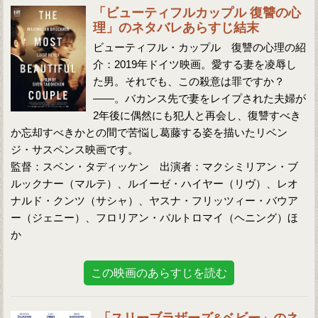
「ビューティフルカップル 復讐の心
理」のネタバレあらすじ結末
ビューティフル・カップル 復讐の心理の紹
介：2019年ドイツ映画。愛する妻を凌辱し
た男。それでも、この殺意は罪ですか？
――。バカンス先で妻をレイプされた夫婦が
2年後に偶然にも犯人と再会し、復讐すべき
か忘却すべきかとの間で苦悩し葛藤する姿を描いたリベン
ジ・サスペンス映画です。
監督：スベン・タディッケン 出演者：マクシミリアン・ブ
ルックナー（マルテ）、ルイーゼ・ハイヤー（リヴ）、レオ
ナルド・クンツ（サシャ）、ヤスナ・フリッツィー・バウア
ー（ジェニー）、フロリアン・バルトロマイ（ヘニング）ほ
か
この映画のあらすじを読む