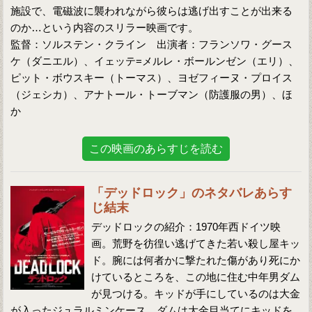
施設で、電磁波に襲われながら彼らは逃げ出すことが出来る
のか…という内容のスリラー映画です。
監督：ソルステン・クライン 出演者：フランソワ・グース
ケ（ダニエル）、イェッテ=メルレ・ボールンゼン（エリ）、
ピット・ボウスキー（トーマス）、ヨゼフィーヌ・プロイス
（ジェシカ）、アナトール・トーブマン（防護服の男）、ほ
か
この映画のあらすじを読む
「デッドロック」のネタバレあらす
じ結末
デッドロックの紹介：1970年西ドイツ映
画。荒野を彷徨い逃げてきた若い殺し屋キッ
ド。腕には何者かに撃たれた傷があり死にか
けているところを、この地に住む中年男ダム
が見つける。キッドが手にしているのは大金
が入ったジュラルミンケース。ダムは大金目当てにキッドを