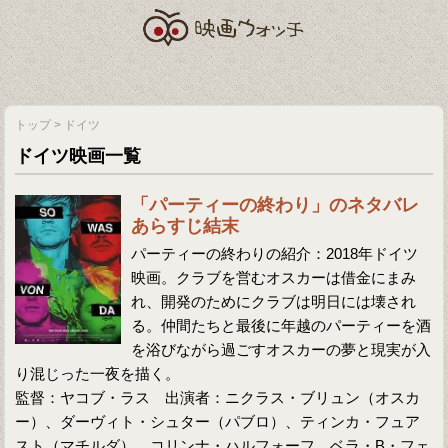
トップ
>
ドイツ
ドイツ映画一覧
「パーティーの終わり」のネタバレ
あらすじ結末
パーティーの終わりの紹介：2018年ドイツ
映画。クラブを営むオスカーは借金にまみ
れ、開発のためにクラブは明日には壊され
る。仲間たちと最後に年越のパーティーを酒
を浴びながら過ごすオスカーの夢と現実が入
り混じった一夜を描く。
監督：ヤコブ・ラス 出演者：ニクラス・ブリュン（オスカ
ー）、ダーヴィト・シュター（パブロ）、ティンカ・フュア
スト（マチルダ）、コリンナ・ハルフォーフ、ベラ・B・フェ