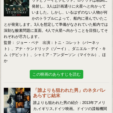
ットとゾーイとデビット。ロケットは順調に
発射し、3人は計画通りに火星へと向かって
いました。しかし、いるはずのない人物が何
かのトラブルによって、船内に潜んでいたこ
とが発覚します。3人を想定して準備がなされていた船内では
深刻な酸素問題に直面。4人で火星へ向かうことを目指してそ
れぞれが尽力します。
監督： ジョー・ペナ 出演：トニ・コレット（バーネッ
ト）、アナ・ケンドリック（ゾーイ）、ダニエル・デイ・キ
ム（デビット）、シャミア・アンダーソン（マイケル）、ほ
か
この映画のあらすじを読む
「誰よりも狙われた男」のネタバレ
あらすじ結末
誰よりも狙われた男の紹介：2013年アメリ
カ,イギリス,ドイツ映画。ドイツの諜報機関