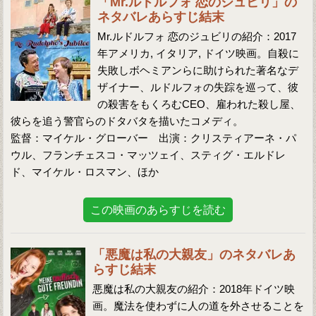
「Mr.ルドルフォ 恋のジュビリ」の
ネタバレあらすじ結末
Mr.ルドルフォ 恋のジュビリの紹介：2017
年アメリカ, イタリア, ドイツ映画。自殺に
失敗しボヘミアンらに助けられた著名なデ
ザイナー、ルドルフォの失踪を巡って、彼
の殺害をもくろむCEO、雇われた殺し屋、
彼らを追う警官らのドタバタを描いたコメディ。
監督：マイケル・グローバー 出演：クリスティアーネ・パ
ウル、フランチェスコ・マッツェイ、スティグ・エルドレ
ド、マイケル・ロスマン、ほか
この映画のあらすじを読む
「悪魔は私の大親友」のネタバレあ
らすじ結末
悪魔は私の大親友の紹介：2018年ドイツ映
画。魔法を使わずに人の道を外させることを