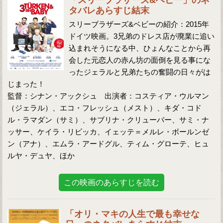
「スリーブラザーズ&ベビー」のネ
タバレあらすじ結末
スリーブラザーズ&ベビーの紹介：2015年
ドイツ映画。3兄弟のドレス店が廃業に追い
込まれそうになる中、ひょんなことから再
会した元恋人の赤ん坊の面倒を見る事にな
ったジェラルと兄弟たちの奮闘の日々がは
じまった！
監督：シナン・アックシュ 出演者：コスティア・ウルマン
（ジェラル）、エコ・フレッシュ（メスト）、キダ・コド
ル・ラマダン（サミ）、サブリナ・クリューバー、サミ・ナ
ッサー、ケイラ・リビッカ、イェッテ＝メルレ・ボールンゼ
ン（アナ）、エムラ・アードグル、ティム・グローテ、ヒュ
ルヤ・デュヤ、ほか
この映画のあらすじを読む
「オリ・マキの人生で最も幸せな