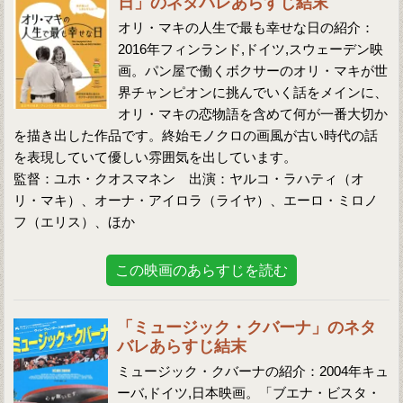
日」のネタバレあらすじ結末
オリ・マキの人生で最も幸せな日の紹介：
2016年フィンランド,ドイツ,スウェーデン映
画。パン屋で働くボクサーのオリ・マキが世
界チャンピオンに挑んでいく話をメインに、
オリ・マキの恋物語を含めて何が一番大切か
を描き出した作品です。終始モノクロの画風が古い時代の話
を表現していて優しい雰囲気を出しています。
監督：ユホ・クオスマネン 出演：ヤルコ・ラハティ（オ
リ・マキ）、オーナ・アイロラ（ライヤ）、エーロ・ミロノ
フ（エリス）、ほか
この映画のあらすじを読む
「ミュージック・クバーナ」のネタ
バレあらすじ結末
ミュージック・クバーナの紹介：2004年キュ
ーバ,ドイツ,日本映画。「ブエナ・ビスタ・