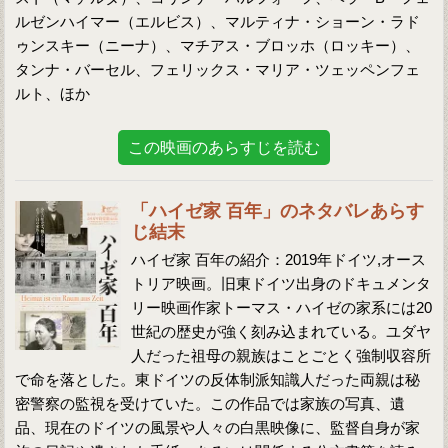
ルゼンハイマー（エルビス）、マルティナ・ショーン・ラド
ゥンスキー（ニーナ）、マチアス・ブロッホ（ロッキー）、
タンナ・バーセル、フェリックス・マリア・ツェッペンフェ
ルト、ほか
この映画のあらすじを読む
「ハイゼ家 百年」のネタバレあらす
じ結末
ハイゼ家 百年の紹介：2019年ドイツ,オース
トリア映画。旧東ドイツ出身のドキュメンタ
リー映画作家トーマス・ハイゼの家系には20
世紀の歴史が強く刻み込まれている。ユダヤ
人だった祖母の親族はことごとく強制収容所
で命を落とした。東ドイツの反体制派知識人だった両親は秘
密警察の監視を受けていた。この作品では家族の写真、遺
品、現在のドイツの風景や人々の白黒映像に、監督自身が家