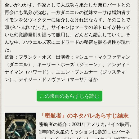
合いがつかず、作家として大成功を果たした弟ロバートとの
再会にも気分が沈む。一方ダニエルの従妹マーサは婚約者サ
イモンを父ヴィクターに紹介しなければならず、そのことで
頭がいっぱいだった。サイモンはマーサの弟トロイが持って
いた幻覚誘発剤を誤って服用し、どんどん錯乱していく。そ
んな中、ハウエルズ家にエドワードの秘密を握る男性が現れ
た。
監督：フランク・オズ 出演者：マシュー・マクファディン
（ダニエル）、キーリー・ホーズ（ジェーン）、アンディ・
ナイマン（ハワード）、ユエン・ブレムナー（ジャスティ
ン）、デイジー・ドノヴァン（マーサ）ほか
この映画のあらすじを読む
「密航者」のネタバレあらすじ結末
密航者の紹介：2021年アメリカ,ドイツ映画。
2年間の火星のミッションに参加したバーネ