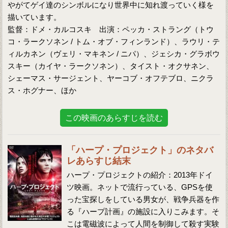
やがてゲイ達のシンボルになり世界中に知れ渡っていく様を
描いています。
監督：ドメ・カルコスキ 出演：ペッカ・ストラング（トウ
コ・ラークソネン / トム・オブ・フィンランド）、ラウリ・テ
ィルカネン（ヴェリ・マキネン / ニパ）、ジェシカ・グラボウ
スキー（カイヤ・ラークソネン）、タイスト・オクサネン、
シェーマス・サージェント、ヤーコブ・オフテブロ、ニクラ
ス・ホグナー、ほか
この映画のあらすじを読む
「ハープ・プロジェクト」のネタバ
レあらすじ結末
ハープ・プロジェクトの紹介：2013年ドイ
ツ映画。ネットで流行っている、GPSを使
った宝探しをしている男女が、戦争兵器を作
る『ハープ計画』の施設に入りこみます。そ
こは電磁波によって人間を制御して殺す実験