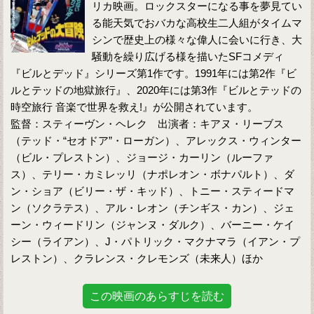
リカ映画。ロックスターになる事を夢見てい
る能天気でおバカな高校生二人組がタイムマ
シンで歴史上の様々な偉人に会いに行き、大
騒動を繰り広げる様を描いたSFコメディ
『ビルとデッド』シリーズ第1作です。1991年には第2作『ビ
ルとテッドの地獄旅行』、2020年には第3作『ビルとテッドの
時空旅行 音楽で世界を救え!』が公開されています。
監督：スティーヴン・ヘレク 出演者：キアヌ・リーブス
（テッド・“セオドア”・ローガン）、アレックス・ウィンター
（ビル・プレストン）、ジョージ・カーリン（ルーファ
ス）、テリー・カミレッリ（ナポレオン・ボナパルト）、ダ
ン・ショア（ビリー・ザ・キッド）、トニー・スティードマ
ン（ソクラテス）、アル・レオン（チンギス・カン）、ジェ
ーン・ウィードリン（ジャンヌ・ダルク）、バーニー・ケイ
シー（ライアン）、J・パトリック・マクナマラ（イアン・プ
レストン）、クラレンス・クレモンズ（未来人）ほか
この映画のあらすじを読む