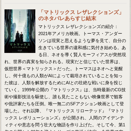
「マトリックス レザレクションズ」
のネタバレあらすじ結末
マトリックス レザレクションズの紹介：
2021年アメリカ映画。トーマス・アンダー
ソンは現実と思えるような夢を見て、自分の
生きている世界の違和感に気付き始める。あ
る日、ネオを導く賢人モーフィアスが突然現
れ、世界の真実を知らされる。現実だと信じていた世界は、
仮想世界＜マトリックス＞だった。トーマスはネオへと覚醒
し、何十億もの人類がAIによって栽培されていることを知っ
た彼は、人類を解放するためにAIとの壮絶な戦いに身を投じ
ていく。1999年公開の『マトリックス』は、当時最新のCG技
術や撮影技法を駆使し、誰も見たこともない映像世界で観客
や批評家たちを圧倒。唯一無二のSFアクション映画として登
場した。それ以降、『マトリックス リローテッド』『マトリ
ックス レボリューションズ』が公開され、人間のアイデンテ
ィティや意志を問う壮大な物語を作り上げた。そして今、第1