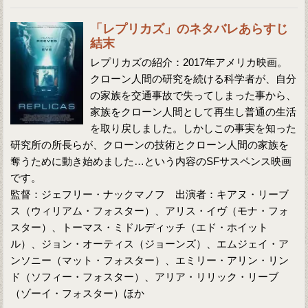
「レプリカズ」のネタバレあらすじ
結末
レプリカズの紹介：2017年アメリカ映画。
クローン人間の研究を続ける科学者が、自分
の家族を交通事故で失ってしまった事から、
家族をクローン人間として再生し普通の生活
を取り戻しました。しかしこの事実を知った
研究所の所長らが、クローンの技術とクローン人間の家族を
奪うために動き始めました…という内容のSFサスペンス映画
です。
監督：ジェフリー・ナックマノフ 出演者：キアヌ・リーブ
ス（ウィリアム・フォスター）、アリス・イヴ（モナ・フォ
スター）、トーマス・ミドルディッチ（エド・ホイット
ル）、ジョン・オーティス（ジョーンズ）、エムジェイ・ア
ンソニー（マット・フォスター）、エミリー・アリン・リン
ド（ソフィー・フォスター）、アリア・リリック・リーブ
（ゾーイ・フォスター）ほか