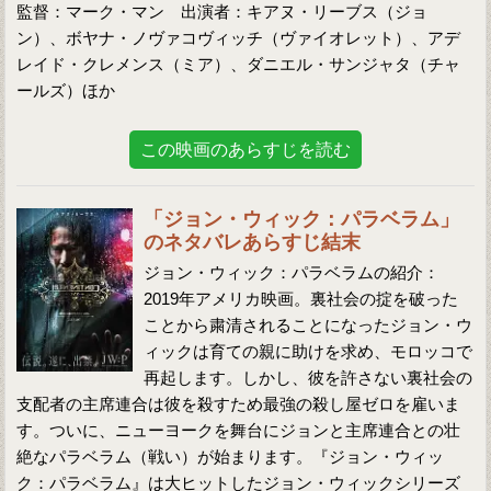
監督：マーク・マン 出演者：キアヌ・リーブス（ジョ
ン）、ボヤナ・ノヴァコヴィッチ（ヴァイオレット）、アデ
レイド・クレメンス（ミア）、ダニエル・サンジャタ（チャ
ールズ）ほか
この映画のあらすじを読む
「ジョン・ウィック：パラベラム」
のネタバレあらすじ結末
ジョン・ウィック：パラベラムの紹介：
2019年アメリカ映画。裏社会の掟を破った
ことから粛清されることになったジョン・ウ
ィックは育ての親に助けを求め、モロッコで
再起します。しかし、彼を許さない裏社会の
支配者の主席連合は彼を殺すため最強の殺し屋ゼロを雇いま
す。ついに、ニューヨークを舞台にジョンと主席連合との壮
絶なパラベラム（戦い）が始まります。『ジョン・ウィッ
ク：パラベラム』は大ヒットしたジョン・ウィックシリーズ