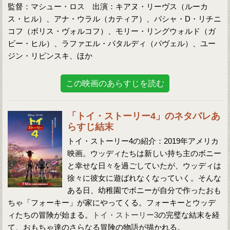
監督：マシュー・ロス 出演：キアヌ・リーヴス（ルーカ
ス・ヒル）、アナ・ウラル（カティア）、パシャ・D・リチニ
コフ（ボリス・ヴォルコフ）、モリー・リングウォルド（ガ
ビー・ヒル）、ラファエル・パタルディ（パヴェル）、ユー
ジン・リピンスキ、ほか
この映画のあらすじを読む
「トイ・ストーリー4」のネタバレあ
らすじ結末
トイ・ストーリー4の紹介：2019年アメリカ
映画。ウッディたちは新しい持ち主のボニー
と幸せな日々を過ごしていたが、ウッディは
徐々に彼女に遊ばれなくなっていく。そんな
ある日、幼稚園でボニーが自分で作ったおも
ちゃ「フォーキー」が家にやってくる。フォーキーとウッデ
ィたちの冒険が始まる。
トイ・ストーリー3
の完璧な結末を経
て、おもちゃ達のさらなる冒険の物語が描かれる。