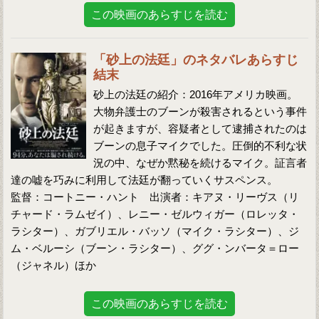
この映画のあらすじを読む
「砂上の法廷」のネタバレあらすじ
結末
砂上の法廷の紹介：2016年アメリカ映画。
大物弁護士のブーンが殺害されるという事件
が起きますが、容疑者として逮捕されたのは
ブーンの息子マイクでした。圧倒的不利な状
況の中、なぜか黙秘を続けるマイク。証言者
達の嘘を巧みに利用して法廷が翻っていくサスペンス。
監督：コートニー・ハント 出演者：キアヌ・リーヴス（リ
チャード・ラムゼイ）、レニー・ゼルウィガー（ロレッタ・
ラシター）、ガブリエル・バッソ（マイク・ラシター）、ジ
ム・ベルーシ（ブーン・ラシター）、ググ・ンバータ＝ロー
（ジャネル）ほか
この映画のあらすじを読む