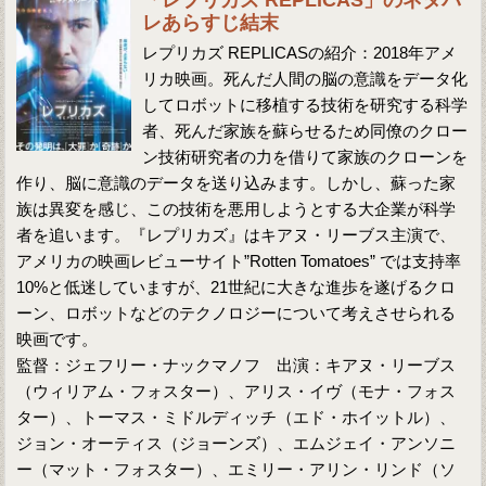
「レプリカズ REPLICAS」のネタバ
レあらすじ結末
レプリカズ REPLICASの紹介：2018年アメ
リカ映画。死んだ人間の脳の意識をデータ化
してロボットに移植する技術を研究する科学
者、死んだ家族を蘇らせるため同僚のクロー
ン技術研究者の力を借りて家族のクローンを
作り、脳に意識のデータを送り込みます。しかし、蘇った家
族は異変を感じ、この技術を悪用しようとする大企業が科学
者を追います。『レプリカズ』はキアヌ・リーブス主演で、
アメリカの映画レビューサイト”Rotten Tomatoes” では支持率
10%と低迷していますが、21世紀に大きな進歩を遂げるクロ
ーン、ロボットなどのテクノロジーについて考えさせられる
映画です。
監督：ジェフリー・ナックマノフ 出演：キアヌ・リーブス
（ウィリアム・フォスター）、アリス・イヴ（モナ・フォス
ター）、トーマス・ミドルディッチ（エド・ホイットル）、
ジョン・オーティス（ジョーンズ）、エムジェイ・アンソニ
ー（マット・フォスター）、エミリー・アリン・リンド（ソ