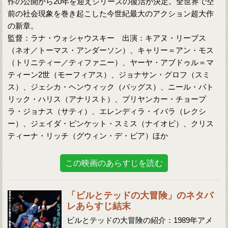
作の公開から20年を迎えシリーズの復活が決定。全世界で空
前の社会現象を巻き起こした今世紀最大のアクション超大作
の新章。
監督：ラナ・ウォシャウスキー 出演：キアヌ・リーブス
（ネオ／トーマス・アンダーソン）、キャリー＝アン・モス
（トリニティー／ティファニー）、ヤーヤ・アブドゥル＝マ
ティーン2世（モーフィアス）、ジョナサン・グロフ（スミ
ス）、ジェシカ・ヘンウィック（バッグス）、ニール・パト
リック・ハリス（アナリスト）、プリヤンカー・チョープ
ラ・ジョナス（サティ）、エレンディラ・イバラ（レクシ
ー）、ジェイダ・ピンケット・スミス（ナイオビ）、クリス
ティーナ・リッチ（グウィン・デ・ビア）ほか
この映画のあらすじを読む
「ビルとテッドの大冒険」のネタバ
レあらすじ結末
ビルとテッドの大冒険の紹介：1989年アメ