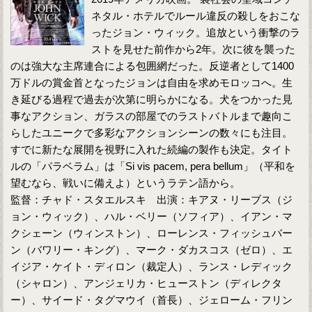
ネタル・ホテルでルール違反の殺しをおこな
ったジョン・ウィック。追放という衝撃のラ
ストを見せた前作から2年。次に彼を襲った
のは強大な主席連合による包囲網だった。反逆者として1400
万ドルの賞金首となったジョンは自由を求めモロッコへ。生
き延びる過程で過去が次第に明らかになる。犬をつかった見
事なアクション、ガラスの部屋でのラストバトルまで趣向こ
らしたユニークで多彩なアクションシーンの数々にも注目。
すでに新たな展開を視野に入れた続編の製作も決定。タイト
ルの「パラベラム」は「Si vis pacem, pera bellum」（平和を
望むなら、戦いに備えよ）というラテン語から。
監督：チャド・スタエルスキ 出演：キアヌ・リーブス（ジ
ョン・ウィック）、ハル・ベリー（ソフィア）、イアン・マ
クシェーン（ウィンストン）、ローレンス・フィッシュバー
ン（バワリー・キング）、マーク・ダカスコス（ゼロ）、エ
イジア・ケイト・ディロン（裁定人）、ランス・レディック
（シャロン）、アンジェリカ・ヒューストン（ディレクタ
ー）、サイード・タグマウイ（首長）、ジェローム・フリン