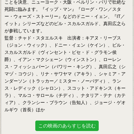
ことを決意、ニューヨーク・大阪・ベルリン・パリで壮絶な
死闘に臨みます。『イップ・マン』『ローグ・ワン／スタ
ー・ウォーズ・ストーリー』などのドニー・イェン、『IT／
イット』シリーズなどのビル・スカルスガルド、真田広之ら
が参戦しています。
監督：チャド・スタエルスキ 出演者：キアヌ・リーブス
（ジョン・ウィック）、ドニー・イェン（ケイン）、ビル・
スカルスガルド（ヴィンセント・ビセ・ド・グラモン侯
爵）、イアン・マクシェーン（ウィンストン）、ローレン
ス・フィッシュバーン（バワリー・キング）、真田広之（シ
マヅ・コウジ）、リナ・サワヤマ（アキラ）、シャミア・ア
ンダーソン（トラッカー／ミスター・ノーバディ）、ラン
ス・レディック（シャロン）、スコット・アドキンス（キー
ラ）、マルコ・サロール（チディ）、ナタリア・テナ（カテ
ィア）、クランシー・ブラウン（告知人）、ジョージ・ゲオ
ルギウ（首長）ほか
この映画のあらすじを読む