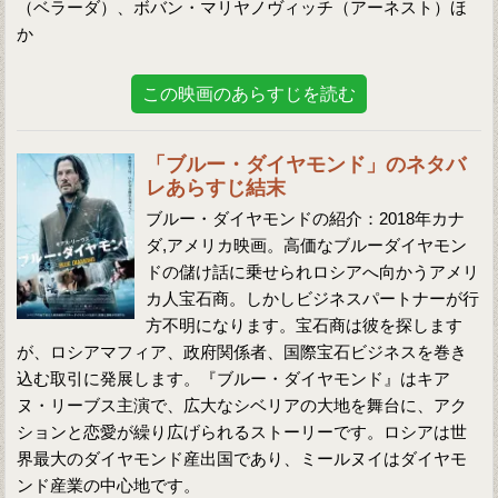
（ベラーダ）、ボバン・マリヤノヴィッチ（アーネスト）ほ
か
この映画のあらすじを読む
「ブルー・ダイヤモンド」のネタバ
レあらすじ結末
ブルー・ダイヤモンドの紹介：2018年カナ
ダ,アメリカ映画。高価なブルーダイヤモン
ドの儲け話に乗せられロシアへ向かうアメリ
カ人宝石商。しかしビジネスパートナーが行
方不明になります。宝石商は彼を探します
が、ロシアマフィア、政府関係者、国際宝石ビジネスを巻き
込む取引に発展します。『ブルー・ダイヤモンド』はキア
ヌ・リーブス主演で、広大なシベリアの大地を舞台に、アク
ションと恋愛が繰り広げられるストーリーです。ロシアは世
界最大のダイヤモンド産出国であり、ミールヌイはダイヤモ
ンド産業の中心地です。