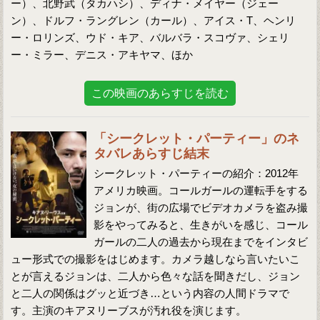
ー）、北野武（タカハシ）、ディナ・メイヤー（ジェー
ン）、ドルフ・ラングレン（カール）、アイス・T、ヘンリ
ー・ロリンズ、ウド・キア、バルバラ・スコヴァ、シェリ
ー・ミラー、デニス・アキヤマ、ほか
この映画のあらすじを読む
「シークレット・パーティー」のネ
タバレあらすじ結末
シークレット・パーティーの紹介：2012年
アメリカ映画。コールガールの運転手をする
ジョンが、街の広場でビデオカメラを盗み撮
影をやってみると、生きがいを感じ、コール
ガールの二人の過去から現在までをインタビ
ュー形式での撮影をはじめます。カメラ越しなら言いたいこ
とが言えるジョンは、二人から色々な話を聞きだし、ジョン
と二人の関係はグッと近づき…という内容の人間ドラマで
す。主演のキアヌリーブスが汚れ役を演じます。