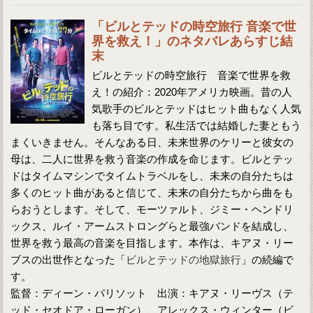
「ビルとテッドの時空旅行 音楽で世
界を救え！」のネタバレあらすじ結
末
ビルとテッドの時空旅行 音楽で世界を救
え！の紹介：2020年アメリカ映画。昔の人
気歌手のビルとテッドはヒット曲もなく人気
も落ち目です。私生活では結婚した妻ともう
まくいきません。そんなある日、未来世界のケリーと彼女の
母は、二人に世界を救う音楽の作成を命じます。ビルとテッ
ドはタイムマシンでタイムトラベルをし、未来の自分たちは
多くのヒット曲があると信じて、未来の自分たちから曲をも
らおうとします。そして、モーツァルト、ジミー・ヘンドリ
ックス、ルイ・アームストロングらと最強バンドを結成し、
世界を救う最高の音楽を目指します。本作は、キアヌ・リー
ブスの出世作となった「
ビルとテッドの地獄旅行
」の続編で
す。
監督：ディーン・パリソット 出演：キアヌ・リーヴス（テ
ッド・セオドア・ローガン）、アレックス・ウィンター（ビ