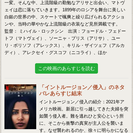
一変。そんな中、上流階級の勤勉なアリサと出会い、マトヴ
ェイは恋に落ちていきます。1899年のロシアを舞台に美しい
白銀の世界の中、スケートで颯爽と繰り広げられるアクショ
ンや、当時の華やかな上流階級の衣装など見所満載です。
監督： ミハイル・ロックシン 出演：フョードル・フェドー
トフ（マトヴェイ）、ソーニャ・プリス（アリサ）、ユー
リ・ボリソフ（アレックス）、キリル・ザイツェフ（アルカ
ディ）、アレクセイ・グスコフ（ニコライ）、ほか
この映画のあらすじを読む
「イントルージョン／侵入」のネタ
バレあらすじ結末
イントルージョン／侵入の紹介：2021年ア
メリカ映画。新居に引っ越してきた夫婦を突
如襲う侵入者。難を逃れひと安心という所
に、そこから衝撃の真実が主人公を襲いま
す。なぜ襲われるのか、徐々に明らかになる