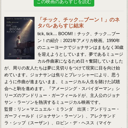
この映画のあらすじを読む
「チック、チック…ブーン！」のネ
タバレあらすじ結末
tick, tick… BOOM!：チック、チック…ブー
ン！の紹介：2021年アメリカ映画。1990年
のニューヨークでジョナサンはまもなく30歳
を迎えようとしています。夢であるミュージ
カル作曲家になるため日々奮闘していました
が、周りの友人たちは夢に見切りをつけて現実に目を向け始
めています。ジョナサンは焦りとプレッシャーにより、思う
ように作曲が進まないまま、ミュージカル人生を賭けた試聴
会へと駒を進めます。『アメージング・スパイダーマン』シ
リーズのアンドリュー・ガーフィールドが、主人公のジョナ
サン・ラーソンを熱演するミュージカル映画です。
監督：リン＝マニュエル・ミランダ 出演：アンドリュー・
ガーフィールド（ジョナサン・ラーソン）、アレクサンド
ラ・シップ（スーザン）、ロビン・デ・ヘスス（マイケ