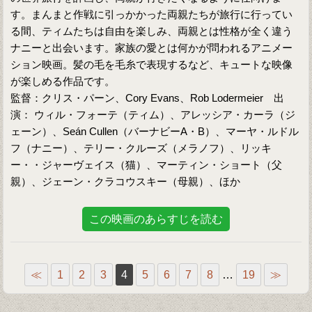
す。まんまと作戦に引っかかった両親たちが旅行に行ってい
る間、ティムたちは自由を楽しみ、両親とは性格が全く違う
ナニーと出会います。家族の愛とは何かが問われるアニメー
ション映画。髪の毛を毛糸で表現するなど、キュートな映像
が楽しめる作品です。
監督：クリス・パーン、Cory Evans、Rob Lodermeier 出
演： ウィル・フォーテ（ティム）、アレッシア・カーラ（ジ
ェーン）、Seán Cullen（バーナビーA・B）、マーヤ・ルドル
フ（ナニー）、テリー・クルーズ（メラノフ）、リッキ
ー・・ジャーヴェイス（猫）、マーティン・ショート（父
親）、ジェーン・クラコウスキー（母親）、ほか
この映画のあらすじを読む
≪
1
2
3
4
5
6
7
8
…
19
≫