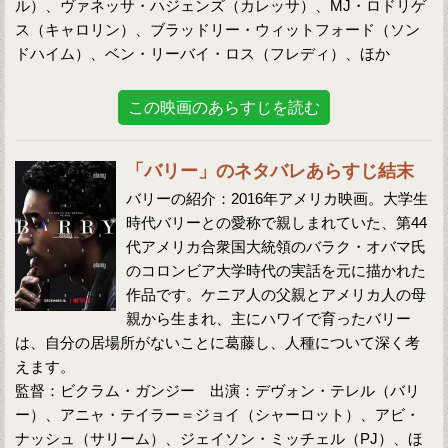
ル）、ヴァネッサ・ハジェンズ（カレッサ）、MJ・ロドリゲ
ス（キャロリン）、ブラッドリー・ウィットフォード（ソン
ドハイム）、ベン・リーバイ・ロス（フレディ）、ほか
この映画のあらすじを読む
「バリー」のネタバレあらすじ結末
バリーの紹介：2016年アメリカ映画。大学生
時代バリーとの愛称で親しまれていた、第44
代アメリカ合衆国大統領のバラク・オバマ氏
のコロンビア大学時代の実話を元に描かれた
作品です。ケニア人の父親とアメリカ人の母
親から生まれ、主にハワイで育ったバリー
は、自分の居場所がないことに葛藤し、人種について深く考
えます。
監督：ビクラム・ガンジー 出演：デヴォン・テレル（バリ
ー）、アニャ・テイラー＝ジョイ（シャーロット）、アビ・
ナッシュ（サリーム）、ジェイソン・ミッチェル（PJ）、ほ