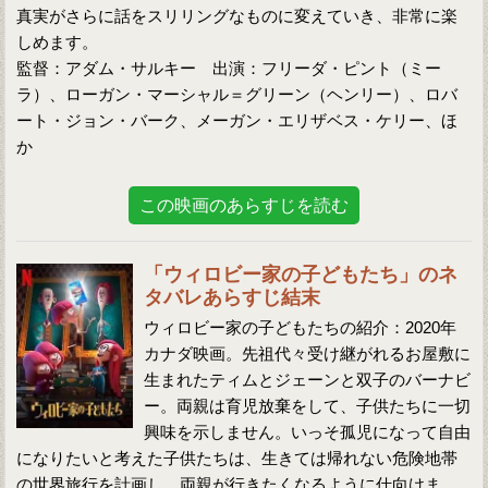
真実がさらに話をスリリングなものに変えていき、非常に楽
しめます。
監督：アダム・サルキー 出演：フリーダ・ピント（ミー
ラ）、ローガン・マーシャル＝グリーン（ヘンリー）、ロバ
ート・ジョン・バーク、メーガン・エリザベス・ケリー、ほ
か
この映画のあらすじを読む
「ウィロビー家の子どもたち」のネ
タバレあらすじ結末
ウィロビー家の子どもたちの紹介：2020年
カナダ映画。先祖代々受け継がれるお屋敷に
生まれたティムとジェーンと双子のバーナビ
ー。両親は育児放棄をして、子供たちに一切
興味を示しません。いっそ孤児になって自由
になりたいと考えた子供たちは、生きては帰れない危険地帯
の世界旅行を計画し、両親が行きたくなるように仕向けま