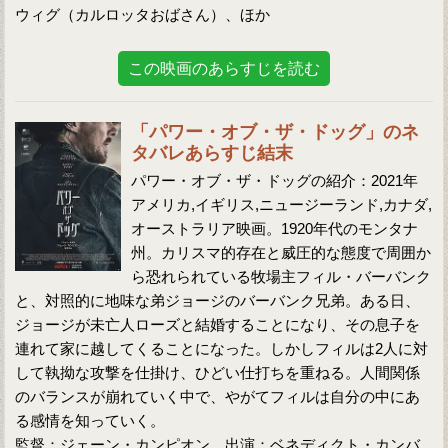
ウィグ（カルロッタおばさん）、ほか
この映画のあらすじを読む
「パワー・オブ・ザ・ドッグ」のネ
タバレあらすじ結末
パワー・オブ・ザ・ドッグの紹介：2021年
アメリカ,イギリス,ニュージーランド,カナダ,
オーストラリア映画。1920年代のモンタナ
州。カリスマ的存在と威圧的な態度で周囲か
ら恐れられている牧場主フィル・バーバンク
と、対照的に地味な弟ジョージのバーバンク兄弟。ある日、
ジョージが未亡人ローズと結婚することになり、その息子を
連れて家に越してくることになった。しかしフィルは2人に対
して執拗な攻撃を仕掛け、ひどい仕打ちを重ねる。人間関係
のバランスが崩れていく中で、やがてフィルは自分の中にあ
る感情を知っていく。
監督：ジェーン・カンピオン 出演：ベネディクト・カンバ