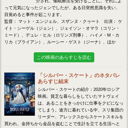
介され、催眠療法を受けることに。それによ
って元気になったジェンでしたが、ある日突然意識を失い、
目覚めると事件が起こります。
監督： マット・エンジェル、スザンヌ・クゥート 出演： ケ
イト・シーゲル（ジェン）、ジェイソン・オマラ（コリン・
ミード）、デュレ・ヒル（ロリンズ刑事）、ハイメ・M・カ
リカ（ブライアン）、ルーシー・ゲスト（ジーナ）、ほか
この映画のあらすじを読む
「シルバー・スケート」のネタバレ
あらすじ結末
シルバー・スケートの紹介：2020年ロシア
映画。貧乏な暮らしをしていたマトヴェイ
は、あることをきっかけに仕事をクビになっ
てしまう。途方に暮れている中、スリ集団の
リーダー、アレックスからスケートスキルを
買われ、金持ちから金品を盗むことで生計を立てる生活へと