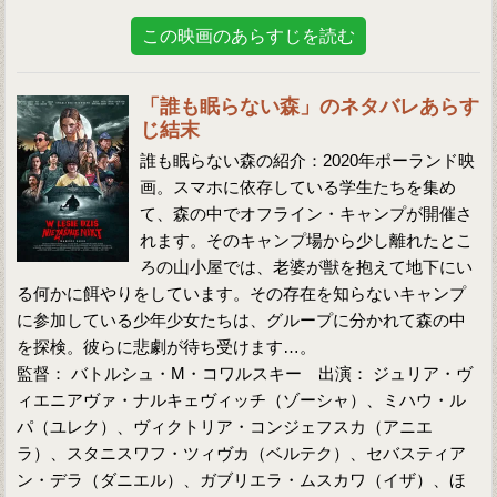
この映画のあらすじを読む
「誰も眠らない森」のネタバレあらす
じ結末
誰も眠らない森の紹介：2020年ポーランド映
画。スマホに依存している学生たちを集め
て、森の中でオフライン・キャンプが開催さ
れます。そのキャンプ場から少し離れたとこ
ろの山小屋では、老婆が獣を抱えて地下にい
る何かに餌やりをしています。その存在を知らないキャンプ
に参加している少年少女たちは、グループに分かれて森の中
を探検。彼らに悲劇が待ち受けます…。
監督： バトルシュ・M・コワルスキー 出演： ジュリア・ヴ
ィエニアヴァ・ナルキェヴィッチ（ゾーシャ）、ミハウ・ル
パ（ユレク）、ヴィクトリア・コンジェフスカ（アニエ
ラ）、スタニスワフ・ツィヴカ（ベルテク）、セバスティア
ン・デラ（ダニエル）、ガブリエラ・ムスカワ（イザ）、ほ