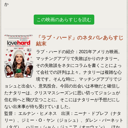
か
この映画のあらすじを読む
「ラブ・ハード」のネタバレあらすじ
結末
ラブ・ハードの紹介：2021年アメリカ映画。
マッチングアプリで失敗ばかりのナタリー。
その失敗談をネタにコラムを書くことによっ
て会社での評判は上々。ナタリーは複雑な心
境です。そんな時に、マッチングアプリでジ
ョシュと出会い、意気投合。今回の出会いは本物だと確信し
たナタリーは、クリスマスシーズンに思い切ってジョシュが
住む街へと飛び立つことに。そこにはナタリーが予想だにし
ない出来事が待ち受けていました。
監督： エルナン・ヒメネス 出演：ニーナ・ドブレフ（ナタ
リー）、ジミー・O・ヤン（ジョシュ）、ダレン・バーネット
（タグ）、ハリー・シャム・ジュニア（オーウェン）、ほか