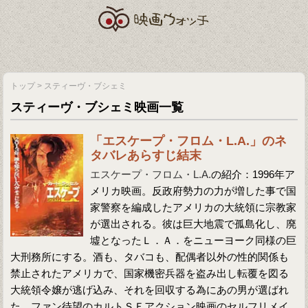
トップ
>
スティーヴ・ブシェミ
スティーヴ・ブシェミ映画一覧
「エスケープ・フロム・L.A.」のネ
タバレあらすじ結末
エスケープ・フロム・L.A.
の紹介：1996年ア
メリカ映画。反政府勢力の力が増した事で国
家警察を編成したアメリカの大統領に宗教家
が選出される。彼は巨大地震で孤島化し、廃
墟となったＬ．Ａ．をニューヨーク同様の巨
大刑務所にする。酒も、タバコも、配偶者以外の性的関係も
禁止されたアメリカで、国家機密兵器を盗み出し転覆を図る
大統領令嬢が逃げ込み、それを回収する為にあの男が選ばれ
た。ファン待望のカルトＳＦアクション映画のセルフリメイ