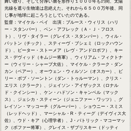
舞い散り、そして分厚い層を形作り１０００年もの間、太陽
光線を遮り生物達は息絶えた。それから６５００万年後、同
じ事が地球に起ころうとしていたのである。
監督：マイケル・ベイ 出演：ブルース・ウィリス（ハリ
ー・スタンパー）、ベン・アフレック（Ａ・Ｊ・フロス
ト）、リヴ・タイラー（グレイス・スタンパー）、ウィル・
パットン（チック）、スティーヴ・ブシェミ（ロックハウン
ド）、ピーター・ストーメア（レヴ・アンドロポフ）、キー
ス・デヴィッド（キムジー将軍）、ウィリアム・フィクトナ
ー（ウィリー・シャープ大佐）、マイケル・クラーク・ダン
カン（ベアー）、オーウェン・ウィルソン（オスカー）、ビ
リー・ボブ・ソーントン（ダン・トゥルーマン）、クリス・
エリス（クラーク）、ジェイソン・アイザックス（ロナル
ド・クインシー）、ケン・ハドソン・キャンベル（マック
ス）、ジェシカ・スティーン（ジェニファー・ワッツ）、グ
レイソン・マッコーチ（グルーバー）、ショウニー・スミス
（レッドヘッド）、マーシャル・R・ティーグ（デイヴィス大
佐）、ウド・キア（心理学者）、J・パトリック・マコーマッ
ク（ボファー将軍）、グレイス・ザブリスキー（ドッティ