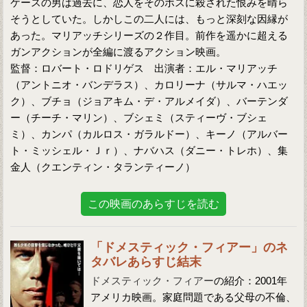
ケースの男は過去に、恋人をそのボスに殺された恨みを晴ら
そうとしていた。しかしこの二人には、もっと深刻な因縁が
あった。マリアッチシリーズの２作目。前作を遥かに超える
ガンアクションが全編に渡るアクション映画。
監督：ロバート・ロドリゲス 出演者：エル・マリアッチ
（アントニオ・バンデラス）、カロリーナ（サルマ・ハエッ
ク）、ブチョ（ジョアキム・デ・アルメイダ）、バーテンダ
ー（チーチ・マリン）、ブシェミ（スティーヴ・ブシェ
ミ）、カンパ（カルロス・ガラルドー）、キーノ（アルバー
ト・ミッシェル・Ｊｒ）、ナバハス（ダニー・トレホ）、集
金人（クエンティン・タランティーノ）
この映画のあらすじを読む
「ドメスティック・フィアー」のネ
タバレあらすじ結末
ドメスティック・フィアー
の紹介：2001年
アメリカ映画。家庭問題である父母の不倫、