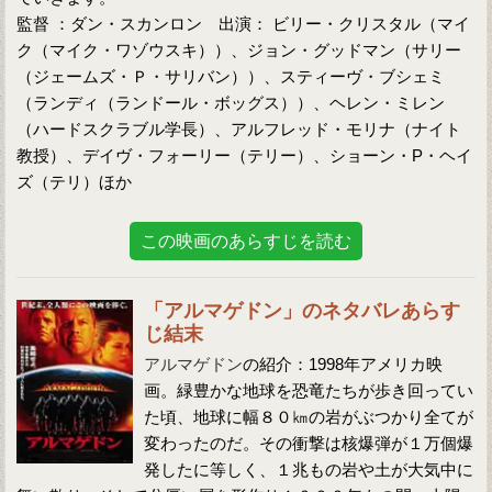
監督 ：ダン・スカンロン 出演： ビリー・クリスタル（マイ
ク（マイク・ワゾウスキ））、ジョン・グッドマン（サリー
（ジェームズ・Ｐ・サリバン））、スティーヴ・ブシェミ
（ランディ（ランドール・ボッグス））、ヘレン・ミレン
（ハードスクラブル学長）、アルフレッド・モリナ（ナイト
教授）、デイヴ・フォーリー（テリー）、ショーン・P・ヘイ
ズ（テリ）ほか
この映画のあらすじを読む
「アルマゲドン」のネタバレあらす
じ結末
アルマゲドン
の紹介：1998年アメリカ映
画。緑豊かな地球を恐竜たちが歩き回ってい
た頃、地球に幅８０㎞の岩がぶつかり全てが
変わったのだ。その衝撃は核爆弾が１万個爆
発したに等しく、１兆もの岩や土が大気中に