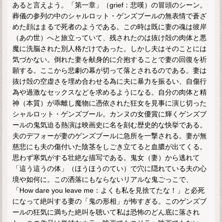
あると言えよう。「第一章」（grief：悲嘆）の冒頭のシーン。
葬儀の参列の中のシャルロット・ゲンズブールの無表情で蒼ざ
めた顔はまるで死者のようである。この時は既に妻の魂は彼岸
（あの世）へと旅立っていて、残されたのは抜け殻の肉体と悪
魔に洗脳された別人格だけであった。しかし夫はそのことには
気づかない。倒れた妻を献身的に介抱することで妻の回復を祈
願する。ここから悲劇の幕が切って落とされるのである。妻は
抜け殻の空虚さを埋め合わせる為に夫に暴力を振るい、自傷行
為や過激なセックスなどを求めるようになる。自分の肉体と精
神（本質）が乖離し魔物に憑依された狂女を見事に演じ切った
シャルロット・ゲンズブール。カンヌの女優賞に輝くゲンズブ
ールの鬼気迫る熱演は映画史に名を刻む歴史的な快挙である。
夫のデフォーが妻のゲンズブールに急所を一撃される。妻が無
慈悲にも夫の傷付いた陰茎をしごき立てると血膿が出てくる。
思わず寒気がする壮絶な描写である。鬼女（妻）から逃れて
「這う這うの体」（ほうほうのてい）で穴に隠れている夫の心
境や如何に。この洒落にもならないリアルな鬼ごっこで、
「How dare you leave me：よくも私を見捨てたな！」と必死
になって絶叫する妻の「鬼の形相」が怖すぎる。このゲンズブ
ールの狂気に満ちた絶叫を聴いて私は恐怖のどん底に落され