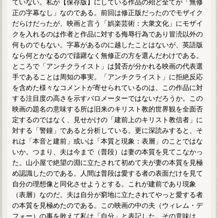
ていない。私が【保存版】にしている作品の殆ど全てが「無修
正の字幕なし」なのである。前回は修正版だったのでモザイク
だらけだったが、映画と言う「娯楽芸術：大衆文化」にモザイ
クを入れるのは作者と作品に対する侮辱行為であり冒涜以外の
何ものでもない。字幕があるのに越したことはないが、英語版
なら何とかなるので躊躇なく無修正の方を選んだわけである。
ところで「アンチクライスト」は賛否が分かれる映画の代表選
手であることは周知の事実。「アンチクライスト」に拒絶反応
を含めた様々なコメントが寄せられているのは、この作品に対
する注目度の高さを示すバロメーターではないだろうか。この
映画の題名の意味する所は旧来のキリスト教的世界観を全面否
定するのではなく、見せかけの「建前上のキリスト教信者」に
対する「警鐘」であると分析している。更に深読みすると、そ
れは「本音と建前」或いは「本質と現象：表層」のことではな
いか。つまり、夫は今まで（普段）は妻の本質を見てこなかっ
た。山小屋で絶望の淵に立たされて初めて夫が妻の本質を見極
め認識したのである。人間は普段は愛する者の表面だけを見て
自分の理想像と同化させようとする。これが建前であり現象
（表層）なのだ。夫は自分が窮地に立たされてやっと愛する者
の本質を見極めたのである。この映画の中の夫（ウィレム・デ
フォー）の事を敢えて私は「自分」と表記した。その意味は、