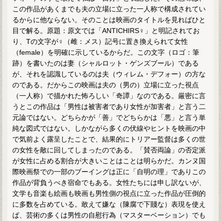
この作品があくまでも夫の立場に立った一人称で構成されてい
るからに他ならない。そのことは映画のタイトルを見ればひと
目で解る。原題：原文では「ANTICHIRS♀」と明記されてお
り、Tの文字が♀（雌：メス）記号に置き換えられて女性
（female）を明確に示しているからだ。この文字（ロゴ：筆
跡）を書いたのは妻（シャルロット・ゲンズブール）である
が、それを認識しているのは夫（ウィレム・デフォー）の方な
のである。だからこの映画は夫の（男の）立場に立った視点
（一人称）で描かれた怖ろしい「奇譚」なのである。厳密に言
うとこの作品は「男性は被害者であり女性が加害者」と言う二
元論ではない。どちらかが「善」でどちらかは「悪」と言う単
純な図式ではない。しかながら多くの伏線やヒントを映画の中
で気前よく露呈したことで、結果的にトリアー監督は多くの世
の女性を敵に回してしまったのである。「賛否両論」の否定派
が女性に占める割合が大きいことはことは明らかだ。カンヌ国
際映画祭での一部のブーイングは正に「自明の理」でありこの
作品が背負うべき宿命でもある。女性たちには申し訳ないが、
文学も音楽も絵画も映画も男性側の視点に立った作品が圧倒的
に多数を占めている。敢えて嫌な（陳腐で下賤な）表現を使え
ば、芸術の多くは男性の自慰行為（マスターベーション）でも