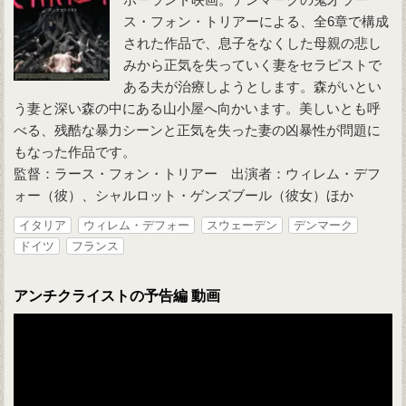
ス・フォン・トリアーによる、全6章で構成
された作品で、息子をなくした母親の悲し
みから正気を失っていく妻をセラピストで
ある夫が治療しようとします。森がいとい
う妻と深い森の中にある山小屋へ向かいます。美しいとも呼
べる、残酷な暴力シーンと正気を失った妻の凶暴性が問題に
もなった作品です。
監督：ラース・フォン・トリアー 出演者：ウィレム・デフ
ォー（彼）、シャルロット・ゲンズブール（彼女）ほか
イタリア
ウィレム・デフォー
スウェーデン
デンマーク
ドイツ
フランス
アンチクライストの予告編 動画