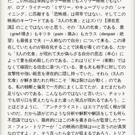
た。この作品は単純なホラー映画でもスリラー映画でもない
が、ロブ・ライナーの「ミザリー」やキューブリックの「シャ
イニング」に匹敵する「恐怖感」は尋常ではない。そしてこの
映画のキーワードである「3人の乞食」とはズバリ【潜在意
識】のことではないかと思う。その「3人の乞食」である、鹿
（grief:嘆き）もキツネ（pain：痛み）もカラス（despair：絶
望）も最後まで夫（一人称なので自分）について来る。この潜
在していたものが顕在化することで決着が着くのである。だか
ら「3人の乞食」が現れて夫が偽らざる自分の意志（本心）に
よって妻を絞め殺したのである。これはリビドー（衝動）では
なくて確固たる信念に基づいている。妻も夫も相手に対しての
攻撃性や強い殺意を潜在的に隠し持っていた。それら（3人の
乞食）が解き放たれた時にこそ「海は裂け山が動く」のであ
る。私の独断と偏見で一方的にまくし立てたが、まだまだもの
足りないのである。こんなものではないと言いたい。チョット
でも切り口を変えたならまた違った視点が現れるであろう。こ
とほどさように、「アンチクライスト」はエリアが広く根が深
いのだ。だから誰がどのような分析や解釈や解説をしても何ら
不思議ではない。最終的にはこの本を書き自らが監督したラー
ス・フォン・トリアーが「この映画の意味は○○と言うのが真実
なのですよ」と、そう言ったら全てが収まるであろう。トリア