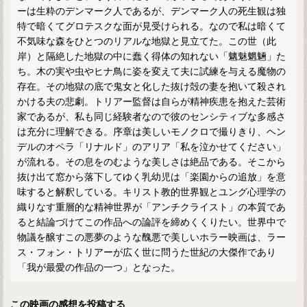
ーは生粋のデンマーク人であるが、デンマーク人の死生観は独
特で暗くてグロテスクな面が見受けられる。なので私は暗くて
不気味な森をひとつのリアルな地獄と見立てた。この世（此
岸）と隔絶した地獄の中に蠢く得体の知れない「魑魅魍魎」た
ち。木の実や虫やヒナ鳥に姿を変えて夫に試練を与える魔物の
存在。その地獄の底で鬼女と化した抜け殻の妻を抱いて殺され
かける夫の悲劇。トリアー監督は自らが精神疾患を抱えた芸術
家であるが、私も同じ経験者なので彼のセンシティブな多感さ
は充分に理解できる。序章は美しいモノクロで撮りきり、ヘン
デルのオペラ「リナルド」のアリア「私を泣かせてください」
が流れる。その息をのむような美しさは絶品である。そこから
抜け出て窓から落下してゆく乳幼児は「楽園からの追放」を意
味すると解釈している。キリスト教的世界観とユング心理学の
織りなす重層的な精神世界が「アンチクライスト」の本質であ
ると結論づけてこの作品への論評を締めくくりたい。世界中で
物議を醸すこの悪夢のような醜悪で美しいホラー映画は、ラー
ス・フォン・トリアーが広く世に問うた世紀の大傑作であり
「我が最愛の作品の一つ」となった。
この映画の感想を投稿する