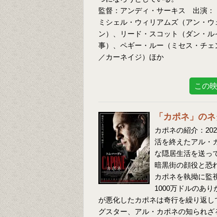
監督：アンディ・サーキス 出演：
ミシェル・ウィリアムズ（アン・ウ
ン）、リード・スコット（ダン・ル
事）、ペギー・ルー（ミセス・チェ
／カーネイジ）ほか
この
「カポネ」のネ
カポネの紹介：20
活を終えたアル・
な隠居生活を送っ
暗黒街の顔役と恐
カポネを執拗に監視
1000万ドルのあ
が悪化したカポネは奇行を繰り返し
グスター、アル・カポネの知られざ