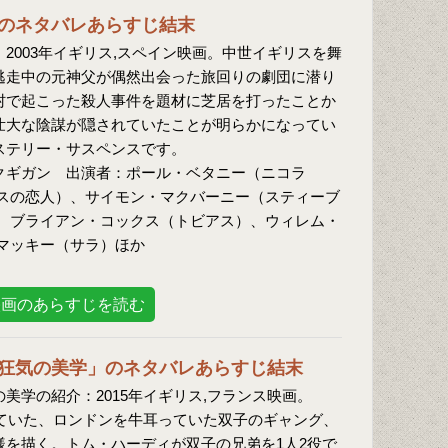
のネタバレあらすじ結末
2003年イギリス,スペイン映画。中世イギリスを舞
逃走中の元神父が偶然出会った旅回りの劇団に潜り
村で起こった殺人事件を題材に芝居を打ったことか
壮大な陰謀が隠されていたことが明らかになってい
ステリー・サスペンスです。
クギガン 出演者：ポール・ベタニー（ニコラ
スの恋人）、サイモン・マクバーニー（スティーブ
、ブライアン・コックス（トビアス）、ウィレム・
マッキー（サラ）ほか
映画のあらすじを読む
狂気の美学」のネタバレあらすじ結末
美学の紹介：2015年イギリス,フランス映画。
していた、ロンドンを牛耳っていた双子のギャング、
様を描く。トム・ハーディが双子の兄弟を1人2役で