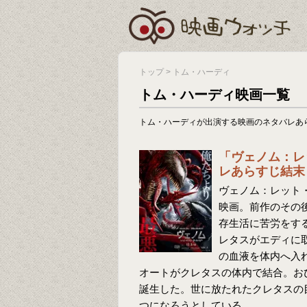
トップ
>
トム・ハーディ
トム・ハーディ映画一覧
トム・ハーディが出演する映画のネタバレあ
「ヴェノム：レ
レあらすじ結末
ヴェノム：レット・
映画。前作のその
存生活に苦労をす
レタスがエディに
の血液を体内へ入
オートがクレタスの体内で結合。お
誕生した。世に放たれたクレタスの
つになろうとしている。