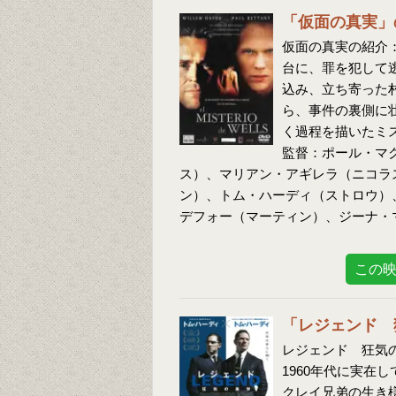
「仮面の真実」
仮面の真実の紹介：
台に、罪を犯して
込み、立ち寄った
ら、事件の裏側に
く過程を描いたミ
監督：ポール・マ
ス）、マリアン・アギレラ（ニコラ
ン）、トム・ハーディ（ストロウ）
デフォー（マーティン）、ジーナ・
この
「レジェンド 
レジェンド 狂気の
1960年代に実在
クレイ兄弟の生き