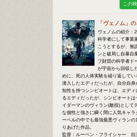
この
「ヴェノム」の
ヴェノムの紹介：2
科学者にして事業
こうとするが、無
ンと破局し自暴自
フ財団の科学者ド
が宇宙から回収し
めに、死の人体実験を繰り返してい
潜入したエディだったが、自分自身
知性を持つシンビオートは、エディ
るエディだったが、シンビオートは一
イダーマンのヴィラン(敵役)とし
な個性と強さに瞬く間に人気キャラ
ーベルの中でも最強最悪ヴィランの
りあげた作品。
監督：ルーベン・フライシャー 出