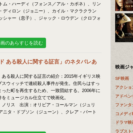
トム・ハーディ（フォンス／アル・カポネ）、リン
・ディロン（ジョニー）、カイル・マクラクラン
ッシャー（息子）、ジャック・ロウデン（クロフォ
映画のあらすじを読む
ド ある殺人に関する証言」のネタバレあ
映画ジ
ある殺人に関する証言の紹介：2015年イギリス映
SF映画
プスウィッチで連続殺人事件が発生。住民らはすっ
アクショ
った町を再生するため、一致団結する。2006年に
アドベン
件をミュージカル仕立てで映画化。
・ノリス 出演：オリビア・コールマン（ジュリ
ファンタ
アニタ・ドブソン（ジューン）、クレア・バート
コメディ
ドラマ映
ラブスト