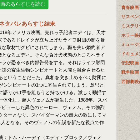
映画のあらすじを読む
青春映画
サスペン
ネタバレあらすじ結末
ミステリ
018年アメリカ映画。売れっ子記者エディは、天才
ホラー映
家であるドレイクが立ち上げたライフ財団の闇を暴
ミュージ
謀な取材でクビにされてしまう。職を失い婚約者ア
ドキュメ
棄となるエディ。そんな負け犬状態のところへライ
ーラが恐るべき内部告発をする。それはライフ財団
伝記映画
た謎の寄生生物シンビオートと人間を融合させるた
戦争映画
るということだった。真相を突き止めるべく財団に
西部劇映
がシンビオートの1つに寄生されてしまう。意思と
に語りかけ手を組もうと持ちかける。激しく動揺す
体化し、超人ヴェノムが誕生した。1988年、スパ
てデビューした異色のヒーロー、ヴェノム。その強烈
クターとなり、スパイダーマンの最大の敵にしてマ
1人となる。そのヴェノムの伝説を新たな視点で作
演：トム・ハーディ（エディ・ブロック／ヴェノ