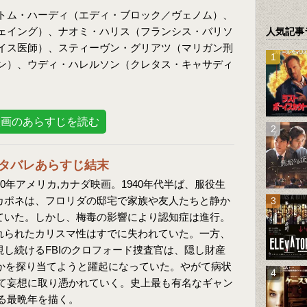
トム・ハーディ（エディ・ブロック／ヴェノム）、
ェイング）、ナオミ・ハリス（フランシス・バリソ
人気記事
イス医師）、スティーヴン・グリアツ（マリガン刑
ン）、ウディ・ハレルソン（クレタス・キャサディ
映画のあらすじを読む
タバレあらすじ結末
20年アメリカ,カナダ映画。1940年代半ば、服役生
カポネは、フロリダの邸宅で家族や友人たちと静か
ていた。しかし、梅毒の影響により認知症は進行。
れられたカリスマ性はすでに失われていた。一方、
し続けるFBIのクロフォード捜査官は、隠し財産
りかを探り当てようと躍起になっていた。やがて病状
て妄想に取り憑かれていく。史上最も有名なギャン
る最晩年を描く。