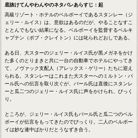
底抜けてんやわんやのネタバレあらすじ：起
高級リゾート・ホテルのベルボーイであるスタンレー（ジ
ェリー・ルイス）は、意欲はあるのだが、やることなすこ
ととんでもない結果になる。ベルボーイを監督するベルキ
ャプテン（ボブ・クレイトン）には叱られどおしである。
ある日、大スターのジェリー・ルイス氏が黒メガネをかけ
た多くのとりまきと共に一台の自動車でホテルにやってき
て、ノヴァック支配人（アレックス・ゲリー）たちに迎え
られる。スタンレーはこれまた大スターへのミルトン・バ
ール氏への伝言を取り次ぐが、バール氏は直後にスタンレ
ーと瓜二つのジェリー・ルイス氏に声をかけられ、びっく
り。
ところが、ジェリー・ルイス氏もバール氏と瓜二つのベル
ボーイが伝言をもってきたのでびっくり。二人のベルボー
イは妙な連中ばかりだとうなずき合う。