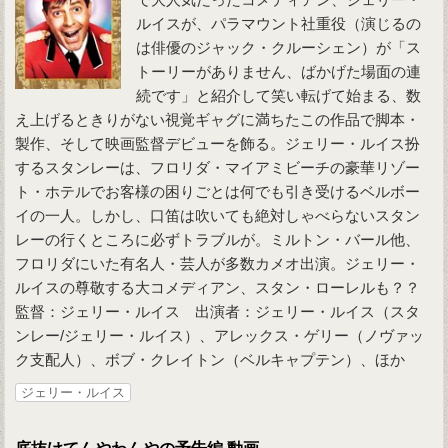
ルイスが、パラマウント社重役（演じるの
は俳優のジャック・クルーシェン）が「ス
トーリーがありません、ばかげた場面の連
続です」と紹介して笑い転げて始まる、数
え上げるときりがない視覚ギャグに満ちたこの作品で脚本・
製作、そして映画監督デビューを飾る。ジェリー・ルイス扮
するスタンレーは、フロリダ・マイアミビーチの豪華リゾー
ト・ホテルでお客様の困りごとは何でも引き受けるベルボー
イの一人。しかし、口笛は吹いても絶対しゃべらないスタン
レーの行くところに必ずトラブルが。ミルトン・バール他、
フロリダにいた有名人・芸人が多数カメオ出演。ジェリー・
ルイスの尊敬する大コメディアン、スタン・ローレルも？？
監督：ジェリー・ルイス 出演者：ジェリー・ルイス（スタ
ンレー/ジェリー・ルイス）、アレックス・ゲリー（ノヴァッ
ク支配人）、ボブ・クレイトン（ベルキャプテン）、ほか
ジェリー・ルイス