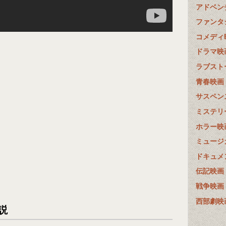
アドベン
ファンタ
コメディ
ドラマ映
ラブスト
青春映画
サスペン
ミステリ
ホラー映
ミュージ
ドキュメ
伝記映画
戦争映画
西部劇映
説