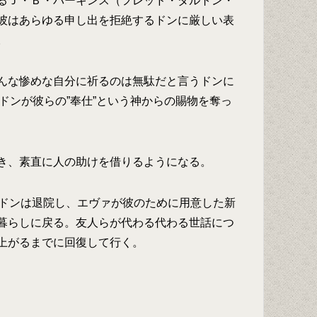
るＪ・Ｂ・パーキンス（フレッド・ダルトン・
彼はあらゆる申し出を拒絶するドンに厳しい表
。
んな惨めな自分に祈るのは無駄だと言うドンに
ドンが彼らの”奉仕”という神からの賜物を奪っ
き、素直に人の助けを借りるようになる。
たドンは退院し、エヴァが彼のために用意した新
暮らしに戻る。友人らが代わる代わる世話につ
上がるまでに回復して行く。