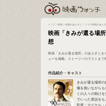
トップ
>
映画
>
映画のあらすじ
>
ドラマ映画のあら
映画「きみが還る場
想
映画「きみが還る場所」のあらすじを
ューを掲載。ストーリーのラストまで
作品紹介・キャスト
きみが還る場所の
傷を負いながらも
くの人々の助けを
でいった実話をも
監督：マイケル・