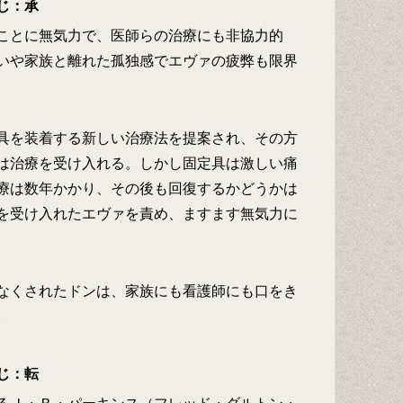
じ：承
ことに無気力で、医師らの治療にも非協力的
いや家族と離れた孤独感でエヴァの疲弊も限界
具を装着する新しい治療法を提案され、その方
は治療を受け入れる。しかし固定具は激しい痛
療は数年かかり、その後も回復するかどうかは
を受け入れたエヴァを責め、ますます無気力に
なくされたドンは、家族にも看護師にも口をき
。
じ：転