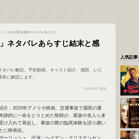
すじ
>
きみが還る場所のネタバレあらすじ
所」ネタバレあらすじ結末と感
人気記事
ネタバレ解説。予告動画、キャスト紹介、感想、レビ
簡単に解説します。
2024/3/21 更新
紹介：2015年アメリカ映画。交通事故で瀕死の重
奇跡的に一命をとりとめた牧師が、家族や友人ら多
受け入れて再起し、事故の際の臨死体験を語り継い
とに映画化。
ポーリッシュ 出演：ヘイデン・クリステンセン