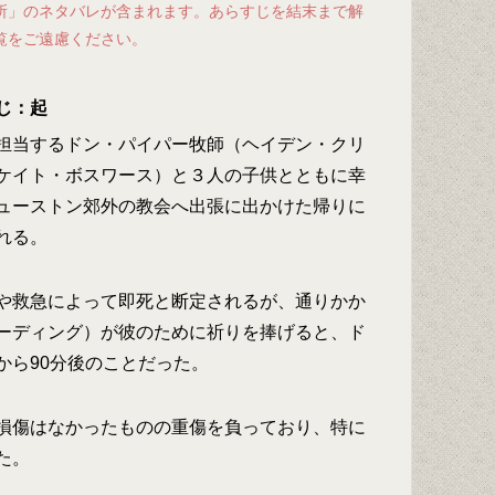
所」のネタバレが含まれます。あらすじを結末まで解
覧をご遠慮ください。
じ：起
担当するドン・パイパー牧師（ヘイデン・クリ
ケイト・ボスワース）と３人の子供とともに幸
ューストン郊外の教会へ出張に出かけた帰りに
れる。
や救急によって即死と断定されるが、通りかか
ーディング）が彼のために祈りを捧げると、ド
から90分後のことだった。
損傷はなかったものの重傷を負っており、特に
た。