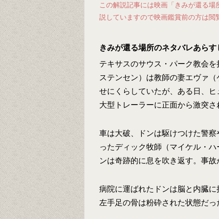
この解説記事には映画「きみが還る場
説していますので映画鑑賞前の方は閲
きみが還る場所のネタバレあらす
テキサスのサウス・パーク教会を
ステンセン）は教師の妻エヴァ（
せにくらしていたが、ある日、ヒ
大型トレーラーに正面から激突さ
車は大破、ドンは駆けつけた警察
ったディック牧師（マイケル・ハ
ンは奇跡的に息を吹き返す。事故
病院に運ばれたドンは脳と内臓に
左手足の骨は粉砕された状態だっ