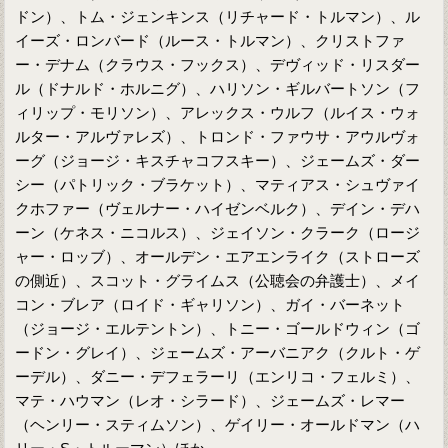
ドン）、トム・ジェンキンス（リチャード・トルマン）、ル
イーズ・ロンバード（ルース・トルマン）、クリストファ
ー・デナム（クラウス・フックス）、デヴィッド・リスダー
ル（ドナルド・ホルニグ）、ハリソン・ギルバートソン（フ
ィリップ・モリソン）、アレックス・ウルフ（ルイス・ウォ
ルター・アルヴァレズ）、トロンド・ファウサ・アウルヴォ
ーグ（ジョージ・キスチャコフスキー）、ジェームズ・ダー
シー（パトリック・ブラケット）、マティアス・シュヴァイ
クホファー（ヴェルナー・ハイゼンベルク）、デイン・デハ
ーン（ケネス・ニコルス）、ジェイソン・クラーク（ロージ
ャー・ロッブ）、オールデン・エアエンライク（ストローズ
の側近）、スコット・グライムス（公聴会の弁護士）、メイ
コン・ブレア（ロイド・ギャリソン）、ガイ・バーネット
（ジョージ・エルテントン）、トニー・ゴールドウィン（ゴ
ードン・グレイ）、ジェームズ・アーバニアク（クルト・ゲ
ーデル）、ダニー・デフェラーリ（エンリコ・フェルミ）、
マテ・ハウマン（レオ・シラード）、ジェームズ・レマー
（ヘンリー・スティムソン）、ゲイリー・オールドマン（ハ