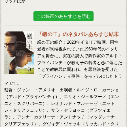
ッツアほか
この映画のあらすじを読む
「蟻の王」のネタバレあらすじ結末
蟻の王の紹介：2023年イタリア映画。同性
愛者が異端視されていた1960年代のイタリ
アを舞台に、実在の詩人で劇作家のアルド・
ブライバンティが教え子の若者と恋に落ちた
ことで教唆罪に問われ、有罪判決を受けた
「ブライバンティ事件」をモデルにしたドラ
マです。
監督：ジャンニ・アメリオ 出演者：ルイジ・ロ・カーショ
（アルド・ブライバンティ）、エリオ・ジェルマーノ（エン
ニオ・スクリバーニ）、レオナルド・マルテーゼ（エット
レ・タリアフェッリ）、サラ・セラヨッコ（グラツィエ
ラ）、アンナ・カテリーナ・アントナッチ（マッダレーナ・
タリアフェッリ）、ダヴィデ・ヴェッキ（リッカルド・タリ