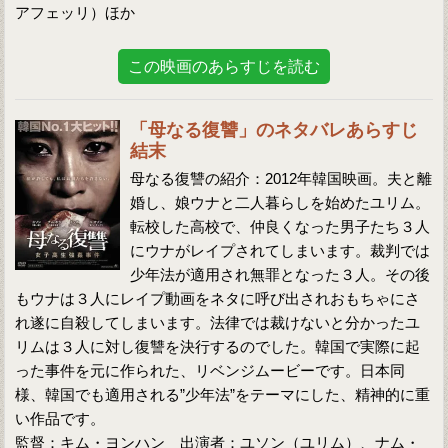
アフェッリ）ほか
この映画のあらすじを読む
「母なる復讐」のネタバレあらすじ
結末
母なる復讐の紹介：2012年韓国映画。夫と離
婚し、娘ウナと二人暮らしを始めたユリム。
転校した高校で、仲良くなった男子たち３人
にウナがレイプされてしまいます。裁判では
少年法が適用され無罪となった３人。その後
もウナは３人にレイプ動画をネタに呼び出されおもちゃにさ
れ遂に自殺してしまいます。法律では裁けないと分かったユ
リムは３人に対し復讐を決行するのでした。韓国で実際に起
った事件を元に作られた、リベンジムービーです。日本同
様、韓国でも適用される”少年法”をテーマにした、精神的に重
い作品です。
監督：キム・ヨンハン 出演者：ユソン（ユリム）、ナム・