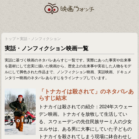
トップ
>
実話・ノンフィクション
実話・ノンフィクション映画一覧
実話に基づく映画のネタバレあらすじ一覧です。実際にあった事実や出来事
を題材にして忠実に描いた映画から、歴史上の出来事や実在した人物をモデ
ルにして脚色された作品まで、ノンフィクション映画、実話映画、ドキュメ
ンタリー映画のネタバレあらすじをラインナップしています。
「トナカイは殺されて」のネタバレあ
らすじ結末
トナカイは殺されての紹介：2024年スウェー
デン映画。トナカイを放牧して生活してい
る、スウェーデンの先住民族サーミ人の少女
エルサは、ある男に大事にしていた子どもの
トナカイを殺されてしまう現場に鉢合わせし