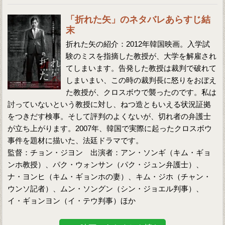
「折れた矢」のネタバレあらすじ結
末
折れた矢の紹介：2012年韓国映画。入学試
験のミスを指摘した教授が、大学を解雇され
てしまいます。告発した教授は裁判で破れて
しまいまい、この時の裁判長に怒りをおぼえ
た教授が、クロスボウで襲ったのです。私は
討っていないという教授に対し、ねつ造ともいえる状況証拠
をつきだす検事。そして評判のよくないが、切れ者の弁護士
が立ち上がります。2007年、韓国で実際に起ったクロスボウ
事件を題材に描いた、法廷ドラマです。
監督：チョン・ジヨン 出演者：アン・ソンギ（キム・ギョ
ンホ教授）、パク・ウォンサン（パク・ジュン弁護士）、
ナ・ヨンヒ（キム・ギョンホの妻）、キム・ジホ（チャン・
ウンソ記者）、ムン・ソングン（シン・ジョエル判事）、
イ・ギョンヨン（イ・テウ判事）ほか