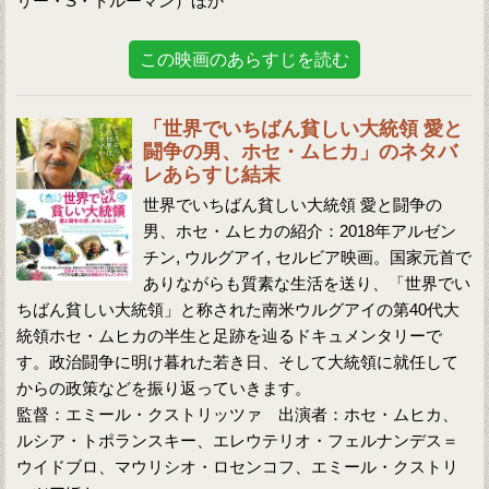
リー・S・トルーマン）ほか
この映画のあらすじを読む
「世界でいちばん貧しい大統領 愛と
闘争の男、ホセ・ムヒカ」のネタバ
レあらすじ結末
世界でいちばん貧しい大統領 愛と闘争の
男、ホセ・ムヒカの紹介：2018年アルゼン
チン, ウルグアイ, セルビア映画。国家元首で
ありながらも質素な生活を送り、「世界でい
ちばん貧しい大統領」と称された南米ウルグアイの第40代大
統領ホセ・ムヒカの半生と足跡を辿るドキュメンタリーで
す。政治闘争に明け暮れた若き日、そして大統領に就任して
からの政策などを振り返っていきます。
監督：エミール・クストリッツァ 出演者：ホセ・ムヒカ、
ルシア・トポランスキー、エレウテリオ・フェルナンデス＝
ウイドブロ、マウリシオ・ロセンコフ、エミール・クストリ