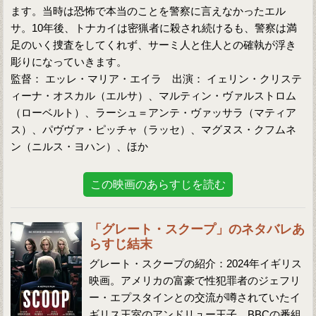
ます。当時は恐怖で本当のことを警察に言えなかったエル
サ。10年後、トナカイは密猟者に殺され続けるも、警察は満
足のいく捜査をしてくれず、サーミ人と住人との確執が浮き
彫りになっていきます。
監督： エッレ・マリア・エイラ 出演： イェリン・クリステ
ィーナ・オスカル（エルサ）、マルティン・ヴァルストロム
（ローベルト）、ラーシュ＝アンテ・ヴァッサラ（マティア
ス）、パヴヴァ・ピッチャ（ラッセ）、マグヌス・クフムネ
ン（ニルス・ヨハン）、ほか
この映画のあらすじを読む
「グレート・スクープ」のネタバレあ
らすじ結末
グレート・スクープの紹介：2024年イギリス
映画。アメリカの富豪で性犯罪者のジェフリ
ー・エプスタインとの交流が噂されていたイ
ギリス王室のアンドリュー王子。BBCの番組