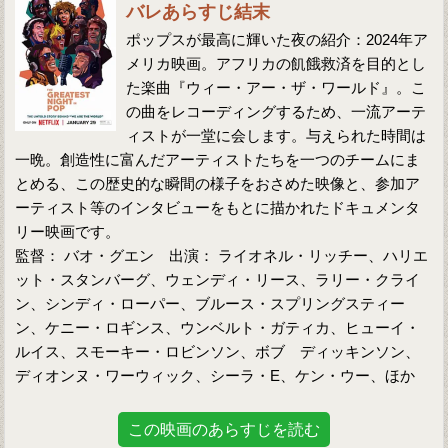
バレあらすじ結末
ポップスが最高に輝いた夜の紹介：2024年ア
メリカ映画。アフリカの飢餓救済を目的とし
た楽曲『ウィー・アー・ザ・ワールド』。こ
の曲をレコーディングするため、一流アーテ
ィストが一堂に会します。与えられた時間は
一晩。創造性に富んだアーティストたちを一つのチームにま
とめる、この歴史的な瞬間の様子をおさめた映像と、参加ア
ーティスト等のインタビューをもとに描かれたドキュメンタ
リー映画です。
監督： バオ・グエン 出演： ライオネル・リッチー、ハリエ
ット・スタンバーグ、ウェンディ・リース、ラリー・クライ
ン、シンディ・ローパー、ブルース・スプリングスティー
ン、ケニー・ロギンス、ウンベルト・ガティカ、ヒューイ・
ルイス、スモーキー・ロビンソン、ボブ ディッキンソン、
ディオンヌ・ワーウィック、シーラ・E、ケン・ウー、ほか
この映画のあらすじを読む