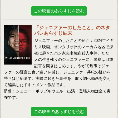
この映画のあらすじを読む
「ジェニファーのしたこと」のネタ
バレあらすじ結末
ジェニファーのしたことの紹介：2024年イギ
リス映画。オンタリオ州のマーカム地区で深
夜に起きたパン家夫妻強盗殺人事件。ただ一
人の生き残りのジェニファーに、警察は目撃
証言を聞きはじめます。やがて刑事はジェニ
ファーの証言に食い違いを感じ、ジェニファー共犯の疑いを
持ちはじめます。実際に起きた事件を、取り調べ動画を交え
て編集したドキュメント作品です。
監督：ジェニー・ポップルウェル 出演：登場人物は全て実
在です。
この映画のあらすじを読む