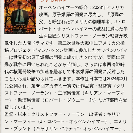
オッペンハイマーの紹介：2023年アメリカ
映画。原子爆弾の開発に尽力し、「原爆の
父」と呼ばれたアメリカの物理学者、J・ロ
バート・オッペンハイマーの波乱に満ちた半
生を巨匠クリストファー・ノーラン監督が映
像化した人間ドラマです。第二次世界大戦中にアメリカの極
秘プロジェクト“マンハッタン計画”に参加したオッペンハイマ
ーは世界初の原子爆弾の開発に成功したのですが、実際に原
爆が戦争に用いられたことから苦悩し、さらには東西冷戦時
代の核開発競争の加速を懸念して水素爆弾の開発に反対した
ことから追い詰められていきます。本作は日本では2024年3月
に公開され、第96回アカデミー賞では作品賞・監督賞（クリ
ストファー・ノーラン）・主演男優賞（キリアン・マーフィ
ー）・助演男優賞（ロバート・ダウニー・Jr.）など7部門を受
賞しています。
監督・脚本：クリストファー・ノーラン 出演者：キリア
ン・マーフィー（J・ロバート・オッペンハイマー）、エミリ
ー・ブラント（キャサリン・“キティ”・オッペンハイマー）、