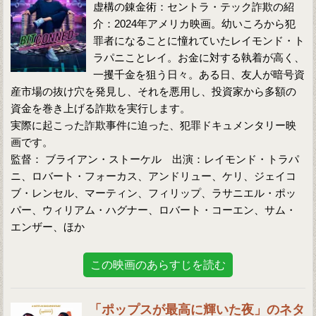
虚構の錬金術：セントラ・テック詐欺の紹
介：2024年アメリカ映画。幼いころから犯
罪者になることに憧れていたレイモンド・ト
ラパニことレイ。お金に対する執着が高く、
一攫千金を狙う日々。ある日、友人が暗号資
産市場の抜け穴を発見し、それを悪用し、投資家から多額の
資金を巻き上げる詐欺を実行します。
実際に起こった詐欺事件に迫った、犯罪ドキュメンタリー映
画です。
監督： ブライアン・ストーケル 出演：レイモンド・トラパ
ニ、ロバート・フォーカス、アンドリュー、ケリ、ジェイコ
ブ・レンセル、マーティン、フィリップ、ラサニエル・ポッ
パー、ウィリアム・ハグナー、ロバート・コーエン、サム・
エンザー、ほか
この映画のあらすじを読む
「ポップスが最高に輝いた夜」のネタ