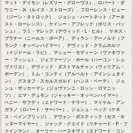
マット・デイモン（レズリー・グローヴス）、ロバート・ダ
ウニー・Jr.（ルイス・ストローズ）、フローレンス・ピュー
（ジーン・タトロック）、ジョシュ・ハートネット（アーネ
スト・ローレンス）、ケイシー・アフレック（ボリス・パッ
シュ）、ラミ・マレック（デヴィッド・L・ヒル）、ケネス・
ブラナー（ニールス・ボーア）、ディラン・アーノルド（フ
ランク・オッペンハイマー）、デヴィッド・クラムホルツ
（イジドール・ラビ）、マシュー・モディーン（ヴァネヴァ
ー・ブッシュ）、ジェファーソン・ホール（ハーコン・シュ
ヴァリエ）、デヴィッド・ダストマルチャン（ウィリアム・
ボーデン）、トム・コンティ（アルベルト・アインシュタイ
ン）、グスタフ・スカルスガルド（ハンス・ベーテ）、ジョ
シュ・ザッカーマン（ジョヴァンニ・ロッシ・ロマニッ
ツ）、エマ・デュモン（ジャッキー・オッペンハイマー）、
ベニー・サフディ（エドワード・テラー）、マイケル・アン
ガラノ（ロバート・サーバー）、ジョシュ・ペック（ケネ
ス・ベインブリッジ）、デヴォン・ボスティック（セス・ネ
ッダーマイヤー）、ジャック・クエイド（リチャード・P・フ
ァインマン）、オーリー・ハースキヴィ（エドワード・コン