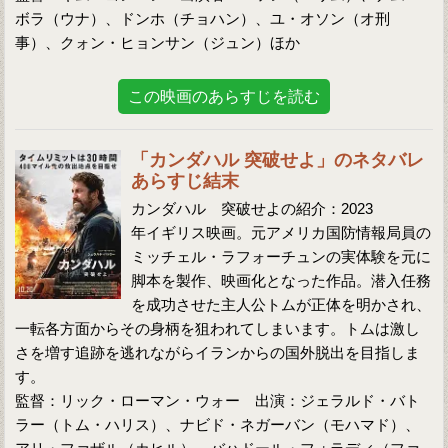
ボラ（ウナ）、ドンホ（チョハン）、ユ・オソン（オ刑
事）、クォン・ヒョンサン（ジュン）ほか
この映画のあらすじを読む
「カンダハル 突破せよ」のネタバレ
あらすじ結末
カンダハル 突破せよの紹介：2023
年イギリス映画。元アメリカ国防情報局員の
ミッチェル・ラフォーチュンの実体験を元に
脚本を製作、映画化となった作品。潜入任務
を成功させた主人公トムが正体を明かされ、
一転各方面からその身柄を狙われてしまいます。トムは激し
さを増す追跡を逃れながらイランからの国外脱出を目指しま
す。
監督：リック・ローマン・ウォー 出演：ジェラルド・バト
ラー（トム・ハリス）、ナビド・ネガーバン（モハマド）、