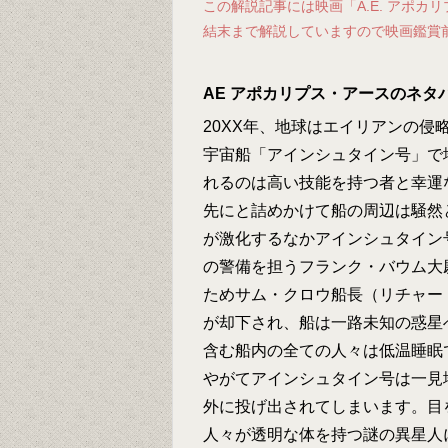
この解説記事には映画「A.E. アポ
結末まで解説していますので映画鑑賞
AE アポカリプス・アースのネタ
20XX年、地球はエイリアンの
宇宙船「アインシュタイン号」で
れるのは高い技能を持つ者と幸運
先にと詰めかけて船の周辺は騒然
が激化するなかアインシュタイン
の警備を担うフランク・バウム大
ためサム・クロウ船長（リチャー
が却下され、船は一路未知の惑星
含む船内の全ての人々は低温睡眠
やがてアインシュタイン号は一見
外に投げ出されてしまいます。目
人々が透明な体を持つ謎の異星人