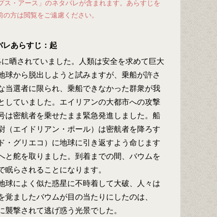
カリプス・アース」のネタバレが含まれます。あらすじを
前の方は閲覧をご遠慮ください。
バレあらすじ：起
侵略に晒されていました。人類は安全を求めて巨大
地球から脱出しようと試みますが、乗船が許さ
な当選者に限られ、乗船できなかった群衆が我
としていました。エイリアンの大都市への攻撃
号は密航者を乗せたまま緊急発進しました。船
尉（エイドリアン・ポール）は密航者を降ろす
ド・グリエコ）に地球に引き返すよう命じます
へと舵を取りました。到着までの間、バウムを
で眠らされることになります。
地球によく似た惑星に不時着して大破、人々は
を覚ましたバウムが目の当たりにしたのは、
に襲撃されて逃げ惑う光景でした。