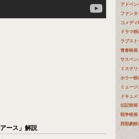
アドベン
ファンタ
コメディ
ドラマ映
ラブスト
青春映画
サスペン
ミステリ
ホラー映
ミュージ
ドキュメ
伝記映画
戦争映画
西部劇映
・アース」解説