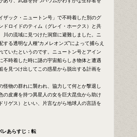
があり、武器を持つバウムがわずかな生存者を
イザック・ニュートン号」で不時着した別のグ
ンドロイドのティム（グレイ・ホークス）と共
、川の流域に見つけた洞窟に避難しました。ニ
配する透明な人種“カメレオンズ”によって捕らえ
れていたというのです。ニュートン号とアイン
に不時着した時に謎の宇宙船らしき物体と遭遇
船を見つけ出してこの惑星から脱出する計画を
の怪物の群れに襲われ、協力して何とか撃退し
色の皮膚を持つ異星人の女を巨大昆虫から助け
ドリゲス）といい、片言ながら地球人の言語を
バレあらすじ：転