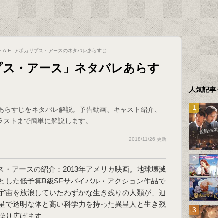
>
A.E. アポカリプス・アースのネタバレあらすじ
リプス・アース」ネタバレあらす
人気記事
」のあらすじをネタバレ解説。予告動画、キャスト紹介、
ラストまで簡単に解説します。
2018/11/26 更新
プス・アースの紹介：2013年アメリカ映画。地球壊滅
とした低予算B級SFサバイバル・アクション作品で
宇宙を放浪していたわずかな生き残りの人類が、辿
星で透明な体と高い科学力を持った異星人と生き残
繰り広げます。