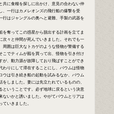
と共に食糧を探しに出かけ、意見の合わない仲
し、一行はカメレオンズの飛行船の爆撃を受
一行はジャングルの奥へと避難、手製の武器を
船を奪ってこの惑星から脱出する計画を立てま
に次々と仲間が死んでいきました。それでも一
、周囲は巨大なトカゲのような怪物が警備する
そこでティムが囮を買って出、怪物を引き付け
すが、動力源が故障しており飛ばすことができ
代わりにして滞在することにし、バウムは怪物
ロウは引き続き船の起動を試みるなか、バウム
話をしました。妻には先立たれているものの、
るということです。必ず地球に戻るという決意
来ないかと誘いました。やがてバウムとリアは
っていきました。