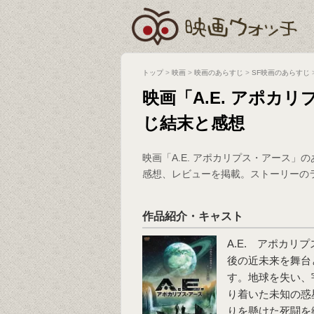
トップ
>
映画
>
映画のあらすじ
>
SF映画のあらすじ
映画「A.E. アポカ
じ結末と感想
映画「A.E. アポカリプス・アース
感想、レビューを掲載。ストーリーの
作品紹介・キャスト
A.E. アポカリ
後の近未来を舞台
す。地球を失い、
り着いた未知の惑
りを懸けた死闘を