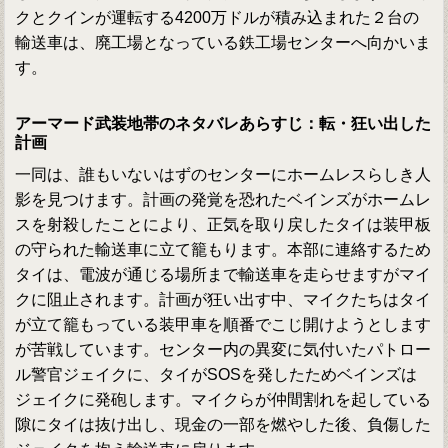
クとクインが運転する4200万ドルが積み込まれた２台の
輸送車は、廃工場となっている鉄工場センターへ向かいま
す。
アーマード武装地帯のネタバレあらすじ：転・狂い出した
計画
一同は、誰もいないはずのセンターにホームレスらしき人
影を見つけます。計画の発覚を恐れたベインズがホームレ
スを射殺したことにより、正気を取り戻したタイは装甲板
の守られた輸送車に立て籠もります。本部に連絡するため
タイは、電波が通じる場所まで輸送車を走らせますがマイ
クに阻止されます。計画が狂い出す中、マイクたちはタイ
が立て籠もっている装甲車を順番でこじ開けようとします
が苦戦しています。センター内の異変に気付いたパトロー
ル警官ジェイクに、タイがSOSを発したためベインズは
ジェイクに発砲します。マイクらが仲間割れを起している
隙にタイは抜け出し、現金の一部を燃やした後、負傷した