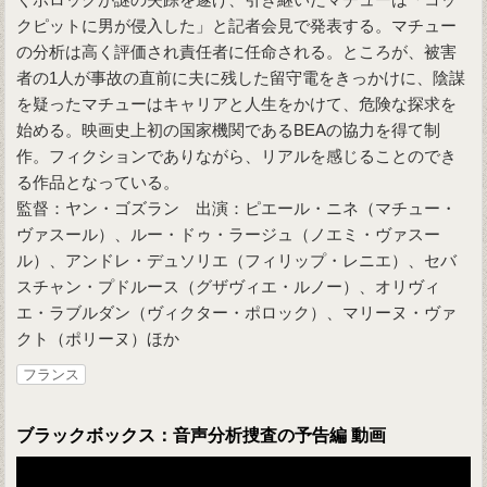
クピットに男が侵入した」と記者会見で発表する。マチュー
の分析は高く評価され責任者に任命される。ところが、被害
者の1人が事故の直前に夫に残した留守電をきっかけに、陰謀
を疑ったマチューはキャリアと人生をかけて、危険な探求を
始める。映画史上初の国家機関であるBEAの協力を得て制
作。フィクションでありながら、リアルを感じることのでき
る作品となっている。
監督：ヤン・ゴズラン 出演：ピエール・ニネ（マチュー・
ヴァスール）、ルー・ドゥ・ラージュ（ノエミ・ヴァスー
ル）、アンドレ・デュソリエ（フィリップ・レニエ）、セバ
スチャン・プドルース（グザヴィエ・ルノー）、オリヴィ
エ・ラブルダン（ヴィクター・ポロック）、マリーヌ・ヴァ
クト（ポリーヌ）ほか
フランス
ブラックボックス：音声分析捜査の予告編 動画