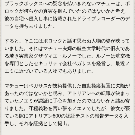
ブラックボックスへの疑念を払いきれないマチューは、ポ
ロックが何らかの真実を掴んでいたのではないかと考え、
彼の自宅へ侵入し車に搭載されたドライブレコーダーのデ
ータを持ち去りました。
すると、そこにはポロックと話す思わぬ人物の姿が映って
いました。それはマチュー夫婦の航空大学時代の旧友であ
る若き実業家グザヴィエ・ルノーでした。ルノーは航空機
を専門としたセキュリティ会社ペガサスを経営し、最近ノ
エミに近づいている人物でもありました。
マチューはペガサスが技術提供した自動操縦装置に欠陥が
あったのではないかと睨み、アトリアンへの転職が決まっ
ていたノエミが認証に手心を加えたのではないかと詰め寄
りました。守秘義務を言い張るノエミでしたが、彼女が寝
ている隙にアトリアン800の認証テストの報告データを入
手し、それを証拠として提出。