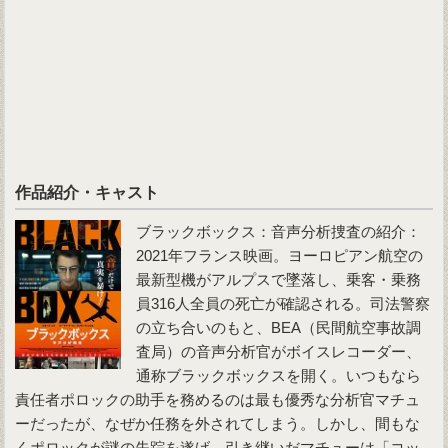
作品紹介・キャスト
ブラックボックス：音声分析捜査の紹介：
2021年フランス映画。ヨーロピアン航空の
最新型機がアルプスで墜落し、乗客・乗務
員316人全員の死亡が確認される。司法警察
の立ち合いのもと、BEA（民間航空事故調
査局）の音声分析官がボイスレコーダー、
通称ブラックボックスを開く。いつもなら
責任者ポロックの助手を務めるのは最も優秀な分析官マチュ
ーだったが、なぜか任務を外されてしまう。しかし、間もな
くポロックが謎の失踪を遂げ、引き継いだマチューは「コッ