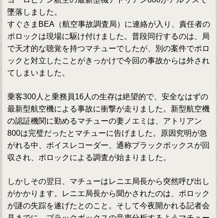
墜落しました。
すぐさまBEA（航空事故調査局）に連絡が入り、責任者の
ポロックは現場に駆け付けました。普段同行するのは、局
で天才的な聴覚を持つマチューでしたが、別の案件でポロ
ックと対立したことがきっかけで今回の事故からは外され
てしまいました。
乗客300人と乗務員16人の生存は絶望的で、安全なはずの
最新型航空機による事故に衝撃が走りました。新型航空機
の認証機関に勤めるマチューの妻ノエミは、アトリアン
800は完璧だったとマチューに告げました。原因究明が急
がれる中、ボイスレコーダー、通称ブラックボックスが回
収され、ポロックによる調査が始まりました。
しかしその翌日、マチューはレニエ局長から突然呼び出し
がかかります。レニエ局長から聞かされたのは、ポロック
が謎の失踪を遂げたとのこと。そして今夜開かれる記者会
見までに、ブラックボックスの音声分析するようマチュー