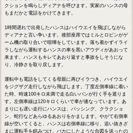
クションを鳴らしディアナを呼びます。実家のハンスの母
もまだかと電話をかけてきます。
1時間遅れで出発したハンスはハイウエイを飛ばしながら
ディアナと言い争います。後部座席ではミルとロビンがゲ
ーム機の取り合いで喧嘩をしています。落ち着かずイライ
ラしながら運転するハンスの車を黒いアウディがあおって
来ます。ハンスもキレてあおり返すと事故をしそうにな
り、冷静さを取り戻します。
運転中も電話をしてくる母親に再びイラつき、ハイウエイ
をジグザグ走行しながら飛ばします。丁度左側車線に着い
た時、時速100キロ未満で走る白いバンが行く手を遮りま
す。左側車線は120キロくらいで車が連なっています。あ
まりにも遅い走行にハンスは、パッシング、クラクショ
ン、蛇行などあらゆるあおりをかまします。やがて右側車
線が空いてくると、ハンスは右側車線に移り、追い抜きざ
まに運転手を睨みつけ、バカにしたような合図を送ったの