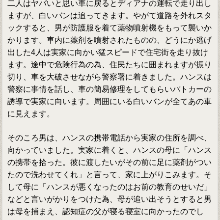
二人はヤバいと思い車に戻るとディアナの運転で走り出し
ますが、白いバンは追ってきます。やがて道路を外れスタ
ックすると、男が防護服を着て薬物噴射機をもって襲いか
かります。車内に薬剤を噴射されたものの、どうにか逃げ
出した4人は実家に向かい猛スピードで住宅街を走り抜け
ます。途中で危険行為の為、住民たちに囲まれますが振り
切り、車を大破させながら警察署に着きました。ハンスは
警察に事情を話し、車の簡易修理をしてもらいパトカーの
誘導で実家に向います。周囲にいる白いバンが全てあの車
に見えます。
そのころ男は、ハンスの携帯電話から実家の住所を調べ、
向かっていました。実家に着くと、ハンスの母に「ハンス
の携帯を拾った。彼に渡したいがその前に足に薬剤がつい
たので洗わせてくれ」と言って、家に上がりこみます。そ
して母に「ハンスが悪くなったのはお前の教育のせいだ」
などと言いがかりをつけた為、母が追い出そうとすると男
は母を捕まえ、認知症の父が寝る寝室に向かったのでし