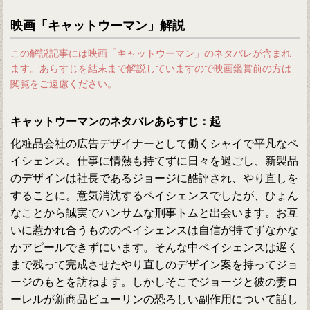
映画「キャットウーマン」解説
この解説記事には映画「キャットウーマン」のネタバレが含まれ
ます。あらすじを結末まで解説していますので映画鑑賞前の方は
閲覧をご遠慮ください。
キャットウーマンのネタバレあらすじ：起
化粧品会社の広告デザイナーとして働くシャイで平凡なペ
イシェンス。仕事に情熱も持てずに日々を過ごし、新製品
のデザインは社長であるジョージに酷評され、やり直しを
することに。意気消沈するペイシェンスでしたが、ひょん
なことから誠実でハンサムな刑事トムと出会います。お互
いに惹かれ合うもののペイシェンスは自信が持てずなかな
かアピールできずにいます。そんな中ペイシェンスは遅く
まで残って完成させたやり直しのデザイン案を持ってジョ
ージのもとを訪ねます。しかしそこでジョージと彼の妻ロ
ーレルが新商品ビューリンの恐ろしい副作用について話し