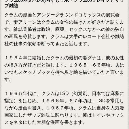
クラムのネタバレあらすじ：承・クラムのブレイクとザッ
プ雑誌
クラムの漫画とアンダーグラウンドコミックスの展覧会
で、妻アリーンはクラムの女性の描き方が好きだと語りま
す。雑誌関係者は政治、麻薬、セックスなどへの彼の独自
の画風を称賛します。クラムは大手のレコード会社や雑誌
社の仕事の依頼を断ってきたと話します。
１９６４年に結婚したクラムの最初の妻ダナは、彼の女性
の描き方が好きだと話します。１９６５ − ６６年頃、夫は
いつもスケッチブックを持ち歩き絵を描いていたと言いま
す。
１９６５年代に、クラムはLSD（幻覚剤、日本では麻薬に
指定）をはじめ、１９６６年、６７年頃は、LSDを常用し
ながら漫画を書き、１９６７年頃、クラムは自身を人気漫
画家にしたザップ雑誌に関わります。彼はトイレやセック
スをネタにした大胆な漫画を書きます。