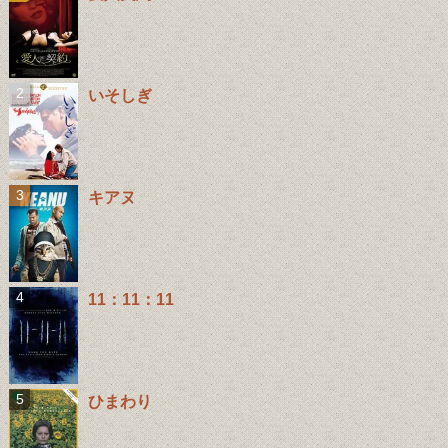
いそしぎ
キアヌ
11：11：11
ひまわり