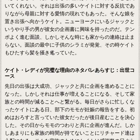
いてくれない。それは出張の多いケイトに対する反抗であ
りながら母親に対する愛情の現れでもあった。そんな娘を
置き出張へ向かうケイト。ニューヨークにいるジャックと
いうやり手の男が彼女の企画書に興味を持ったのだ。テン
ポよく進む面談、しかしそんな時にも家からの連絡は止ま
らない。面談の最中に子供のシラミが発覚、その時ケイト
もひたすら髪を掻き毟っていた。
ケイト・レディが完璧な理由のネタバレあらすじ：出世コ
ース
先日の出張は大成功、ジャックと共に企画を進めることに
なった。しかしそれは仕事が増えることになる、そして家
族との時間が減ることへと繋がる。毎日がさらに忙しくな
ったケイトにある日、部下のモモが妊娠の報告をする。初
めはおろすと言っていた彼女だったが後日産むことを決心
した。その日からモモのつわりと共に企画が進んだ。しか
しあまりにも家族の時間が持てないことにリチャード達は