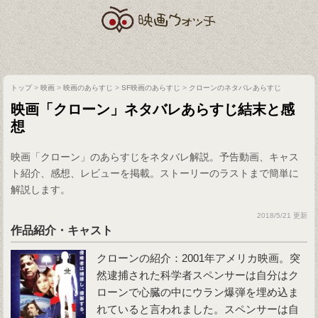
トップ
>
映画
>
映画のあらすじ
>
SF映画のあらすじ
>
クローンのネタバレあらすじ
映画「クローン」ネタバレあらすじ結末と感
想
映画「クローン」のあらすじをネタバレ解説。予告動画、キャス
ト紹介、感想、レビューを掲載。ストーリーのラストまで簡単に
解説します。
2018/5/21 更新
作品紹介・キャスト
クローン
の紹介：2001年アメリカ映画。突
然逮捕された科学者スペンサーは自分はク
ローンで心臓の中にウラン爆弾を埋め込ま
れていると言われました。スペンサーは自