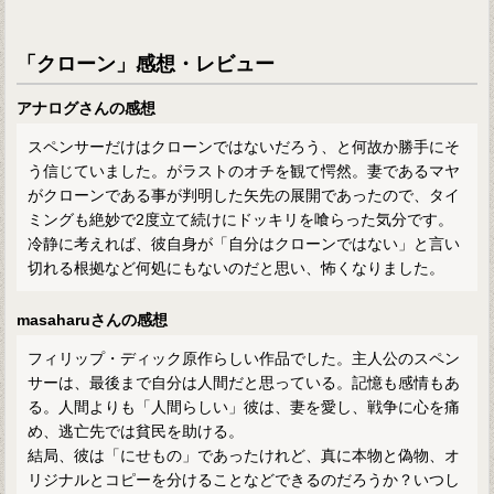
「クローン」感想・レビュー
アナログさんの感想
スペンサーだけはクローンではないだろう、と何故か勝手にそ
う信じていました。がラストのオチを観て愕然。妻であるマヤ
がクローンである事が判明した矢先の展開であったので、タイ
ミングも絶妙で2度立て続けにドッキリを喰らった気分です。
冷静に考えれば、彼自身が「自分はクローンではない」と言い
切れる根拠など何処にもないのだと思い、怖くなりました。
masaharuさんの感想
フィリップ・ディック原作らしい作品でした。主人公のスペン
サーは、最後まで自分は人間だと思っている。記憶も感情もあ
る。人間よりも「人間らしい」彼は、妻を愛し、戦争に心を痛
め、逃亡先では貧民を助ける。
結局、彼は「にせもの」であったけれど、真に本物と偽物、オ
リジナルとコピーを分けることなどできるのだろうか？いつし