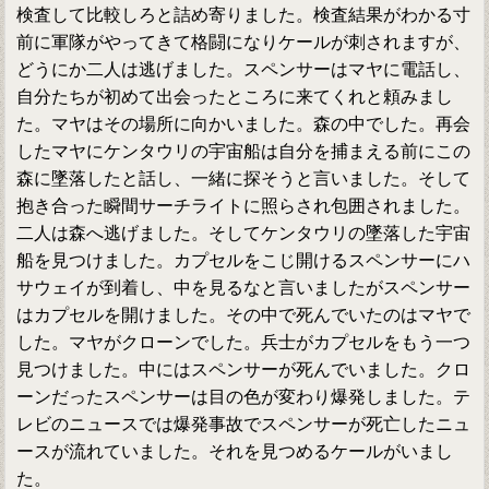
検査して比較しろと詰め寄りました。検査結果がわかる寸
前に軍隊がやってきて格闘になりケールが刺されますが、
どうにか二人は逃げました。スペンサーはマヤに電話し、
自分たちが初めて出会ったところに来てくれと頼みまし
た。マヤはその場所に向かいました。森の中でした。再会
したマヤにケンタウリの宇宙船は自分を捕まえる前にこの
森に墜落したと話し、一緒に探そうと言いました。そして
抱き合った瞬間サーチライトに照らされ包囲されました。
二人は森へ逃げました。そしてケンタウリの墜落した宇宙
船を見つけました。カプセルをこじ開けるスペンサーにハ
サウェイが到着し、中を見るなと言いましたがスペンサー
はカプセルを開けました。その中で死んでいたのはマヤで
した。マヤがクローンでした。兵士がカプセルをもう一つ
見つけました。中にはスペンサーが死んでいました。クロ
ーンだったスペンサーは目の色が変わり爆発しました。テ
レビのニュースでは爆発事故でスペンサーが死亡したニュ
ースが流れていました。それを見つめるケールがいまし
た。