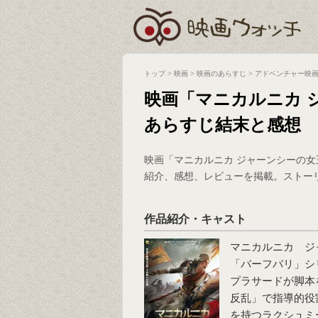
トップ
>
映画
>
映画のあらすじ
>
アドベンチャー映
映画「マニカルニカ 
あらすじ結末と感想
映画「マニカルニカ ジャーンシーの
紹介、感想、レビューを掲載。ストー
作品紹介・キャスト
マニカルニカ ジ
「バーフバリ」シ
プラサードが脚本
反乱」で指導的役
を持つラクシュミ