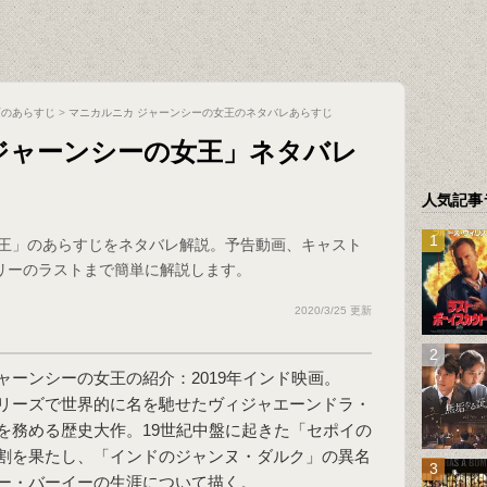
画のあらすじ
>
マニカルニカ ジャーンシーの女王のネタバレあらすじ
ジャーンシーの女王」ネタバレ
人気記事
女王」のあらすじをネタバレ解説。予告動画、キャスト
リーのラストまで簡単に解説します。
2020/3/25 更新
ャーンシーの女王の紹介：2019年インド映画。
リーズで世界的に名を馳せたヴィジャエーンドラ・
を務める歴史大作。19世紀中盤に起きた「セポイの
割を果たし、「インドのジャンヌ・ダルク」の異名
ー・バーイーの生涯について描く。