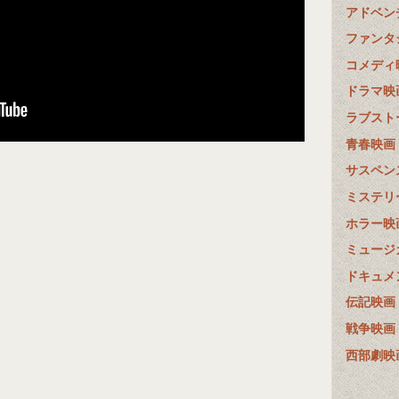
アドベン
ファンタ
コメディ
ドラマ映
ラブスト
青春映画
サスペン
ミステリ
ホラー映
ミュージ
ドキュメ
伝記映画
戦争映画
西部劇映