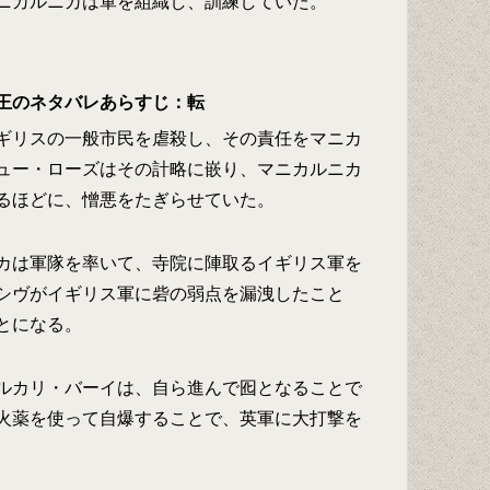
ニカルニカは軍を組織し、訓練していた。
王のネタバレあらすじ：転
ギリスの一般市民を虐殺し、その責任をマニカ
ュー・ローズはその計略に嵌り、マニカルニカ
るほどに、憎悪をたぎらせていた。
カは軍隊を率いて、寺院に陣取るイギリス軍を
シヴがイギリス軍に砦の弱点を漏洩したこと
とになる。
ルカリ・バーイは、自ら進んで囮となることで
火薬を使って自爆することで、英軍に大打撃を