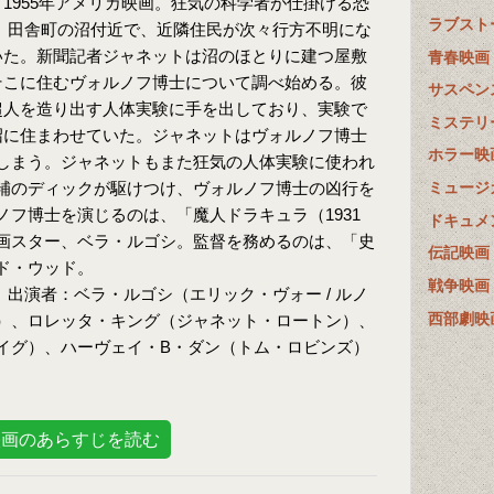
1955年アメリカ映画。狂気の科学者が仕掛ける恐
ラブスト
。田舎町の沼付近で、近隣住民が次々行方不明にな
いた。新聞記者ジャネットは沼のほとりに建つ屋敷
青春映画
そこに住むヴォルノフ博士について調べ始める。彼
サスペン
超人を造り出す人体実験に手を出しており、実験で
ミステリ
沼に住まわせていた。ジャネットはヴォルノフ博士
ホラー映
しまう。ジャネットもまた狂気の人体実験に使われ
補のディックが駆けつけ、ヴォルノフ博士の凶行を
ミュージ
フ博士を演じるのは、「魔人ドラキュラ（1931
ドキュメ
画スター、ベラ・ルゴシ。監督を務めるのは、「史
伝記映画
ド・ウッド。
戦争映画
 出演者：ベラ・ルゴシ（エリック・ヴォー / ルノ
西部劇映
）、ロレッタ・キング（ジャネット・ロートン）、
イグ）、ハーヴェイ・B・ダン（トム・ロビンズ）
映画のあらすじを読む