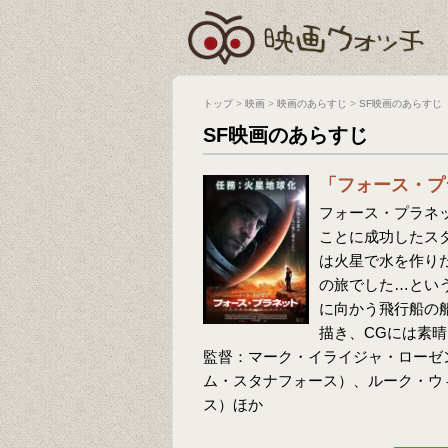
トップ
>
映画
>
映画のあらすじ
>
SF映画のあらすじ
SF映画のあらすじ
「フォース・プ
フォース・プラネッ
ことに成功したス
は火星で水を作り
の旅でした…とい
に向かう飛行船の
描き、CGには素
監督：マーク・イライジャ・ローゼ
ム・スタナフォース）、ルーク・ウ
ス）ほか