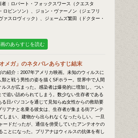
演者：ロバート・フォックスワース（クエスタ
・ロビンソン）、ジョン・ヴァーノン（ジェフリ
ヴァスロヴィック）、ジェームズ繁田（ドクター・
映画のあらすじを読む
オメガ」のネタバレあらすじ結末
の紹介：2007年アメリカ映画。未知のウィルスに
人類と戦う男性の姿を描くSFホラー。世界中で人間
ィルスが広まった。感染者は爆発的に増加し、つい
まで追い詰められてしまう。数少ない生存者である
ある日パソコンを通じて見知らぬ女性からの救助要
ブリアナと名乗る彼女は、生存者が集まる街アンテ
てしまい、建物から出られなくなったらしい。一旦
ャードだったが、通信を傍受していたアンテオケの
ることになった。ブリアナはウィルスの抗体を有し