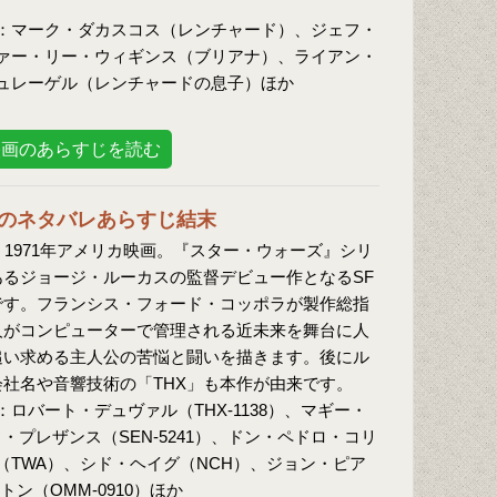
：マーク・ダカスコス（レンチャード）、ジェフ・
ァー・リー・ウィギンス（ブリアナ）、ライアン・
ュレーゲル（レンチャードの息子）ほか
映画のあらすじを読む
8」のネタバレあらすじ結末
介：1971年アメリカ映画。『スター・ウォーズ』シリ
るジョージ・ルーカスの監督デビュー作となるSF
です。フランシス・フォード・コッポラが製作総指
人がコンピューターで管理される近未来を舞台に人
追い求める主人公の苦悩と闘いを描きます。後にル
社名や音響技術の「THX」も本作が由来です。
ロバート・デュヴァル（THX-1138）、マギー・
ド・プレザンス（SEN-5241）、ドン・ペドロ・コリ
（TWA）、シド・ヘイグ（NCH）、ジョン・ピア
ン（OMM-0910）ほか