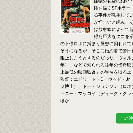
怪物の花嫁の紹介：
怖を描くSFホラー
る事件が発生して
が怪しいと睨み、
は放射線によって
得た巨大なタコを
の下僕ロボに捕まり屋敷に囚われて
そうになるが、そこに婚約者で警部
阻止しようとするのだった。ヴォルノ
年）」などで知られる往年の怪奇映
上最低の映画監督」の異名を取るエ
監督：エドワード・D・ウッド・Jr.
フ博士）、トー・ジョンソン（ロボ
トニー・マッコイ（ディック・クレ
ほか
この