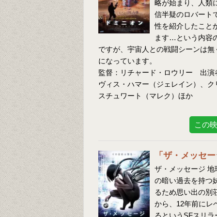
略が始まり、人類
信半疑のロバート
性を紹介したこと
ます…という内容
ですが、宇宙人との戦闘シーンは無
になっています。
監督：リチャード・ロウリー 出演
ヴィス・ハマー（ジェレイン）、ク
スチュワート（マレク）ほか
この
「ザ・メッセー
ザ・メッセージ 地
の暗い過去を持つ
るため思い出の別
から、12年前に
るというSFスリラ