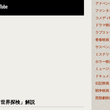
アドベン
ファンタ
コメディ
ドラマ映
ラブスト
青春映画
サスペン
ミステリ
ホラー映
ミュージ
ドキュメ
伝記映画
戦争映画
西部劇映
F月世界探検」解説