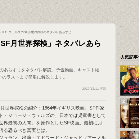
>
H.G.ウェルズのSF月世界探検のネタバレあらすじ
のSF月世界探検」ネタバレあら
人気記事
検」のあらすじをネタバレ解説。予告動画、キャスト紹
ーのラストまで簡単に解説します。
2020/12/11 更新
SF月世界探検の紹介：1964年イギリス映画。SF作家
ト・ジョージ・ウェルズの、日本では児童書として
世界最初の人間』を原作としたSF映画。最初に月
語る恐るべき真実とは。
ジュラン 出演：エドワード・ジャッド（アーノル