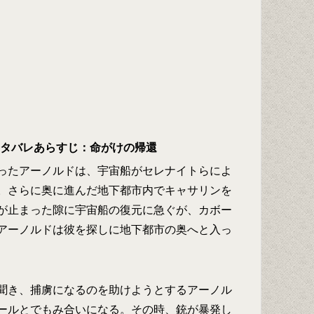
のネタバレあらすじ：命がけの帰還
ったアーノルドは、宇宙船がセレナイトらによ
。さらに奥に進んだ地下都市内でキャサリンを
が止まった隙に宇宙船の復元に急ぐが、カボー
アーノルドは彼を探しに地下都市の奥へと入っ
聞き、捕虜になるのを助けようとするアーノル
ールとでもみ合いになる。その時、銃が暴発し