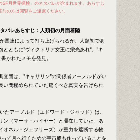
ズのSF月世界探検」のネタバレが含まれます。あらすじ
賞前の方は閲覧をご遠慮ください。
のネタバレあらすじ：人類初の月面着陸
船が国連によって打ち上げられるが、人類初であ
とともに”ヴィクトリア女王に栄光あれ”、”キ
”と書かれたメモを発見。
調査団は、”キャサリン”の関係者アーノルドがい
長い間秘められていた驚くべき真実を告げられ
ていたアーノルド（エドワード・ジャッド）は、
リン（マーサ・ハイヤー）と滞在していた。あ
イオネル・ジェフリーズ）が重力を遮断する物
を使って月へ行くための宇宙船も作っていることを