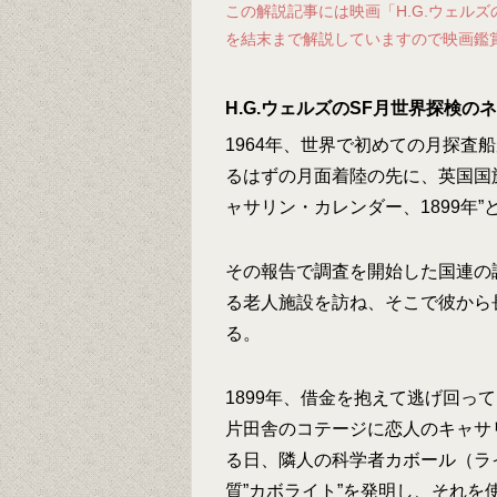
この解説記事には映画「H.G.ウェル
を結末まで解説していますので映画鑑
H.G.ウェルズのSF月世界探検
1964年、世界で初めての月探査
るはずの月面着陸の先に、英国国旗
ャサリン・カレンダー、1899年
その報告で調査を開始した国連の
る老人施設を訪ね、そこで彼から
る。
1899年、借金を抱えて逃げ回っ
片田舎のコテージに恋人のキャサ
る日、隣人の科学者カボール（ラ
質”カボライト”を発明し、それ