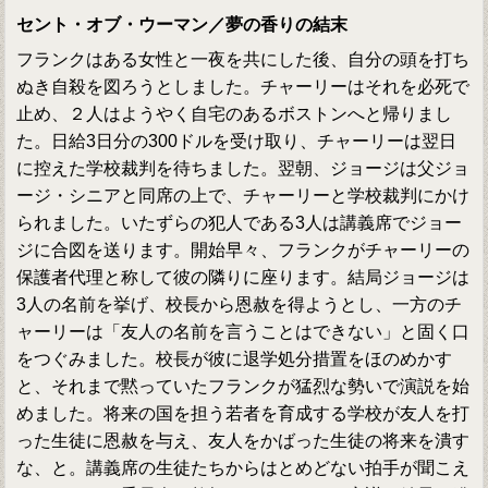
セント・オブ・ウーマン／夢の香りの結末
フランクはある女性と一夜を共にした後、自分の頭を打ち
ぬき自殺を図ろうとしました。チャーリーはそれを必死で
止め、２人はようやく自宅のあるボストンへと帰りまし
た。日給3日分の300ドルを受け取り、チャーリーは翌日
に控えた学校裁判を待ちました。翌朝、ジョージは父ジョ
ージ・シニアと同席の上で、チャーリーと学校裁判にかけ
られました。いたずらの犯人である3人は講義席でジョー
ジに合図を送ります。開始早々、フランクがチャーリーの
保護者代理と称して彼の隣りに座ります。結局ジョージは
3人の名前を挙げ、校長から恩赦を得ようとし、一方のチ
ャーリーは「友人の名前を言うことはできない」と固く口
をつぐみました。校長が彼に退学処分措置をほのめかす
と、それまで黙っていたフランクが猛烈な勢いで演説を始
めました。将来の国を担う若者を育成する学校が友人を打
った生徒に恩赦を与え、友人をかばった生徒の将来を潰す
な、と。講義席の生徒たちからはとめどない拍手が聞こえ