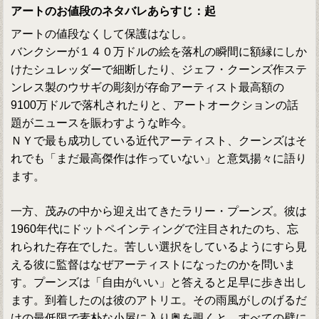
アートのお値段のネタバレあらすじ：起
アートの値段なくして保護はなし。
バンクシーが１４０万ドルの絵を落札の瞬間に額縁にしか
けたシュレッダーで細断したり、ジェフ・クーンズ作ステ
ンレス製のウサギの彫刻が存命アーティスト最高額の
9100万ドルで落札されたりと、アートオークションの話
題がニュースを賑わすような昨今。
ＮＹで最も成功している近代アーティスト、クーンズはそ
れでも「まだ最高傑作は作っていない」と意気揚々に語り
ます。
一方、茂みの中から迎え出てきたラリー・プーンズ。彼は
1960年代にドットペインティングで注目されたのち、忘
れられた存在でした。苦しい選択をしているようにすら見
える彼に監督はなぜアーティストになったのかを問いま
す。プーンズは「自由がいい」と答えると足早に歩き出し
ます。到着したのは彼のアトリエ。その雨風がしのげるだ
けの最低限で素朴な小屋に入り奥を覗くと…すべての壁に