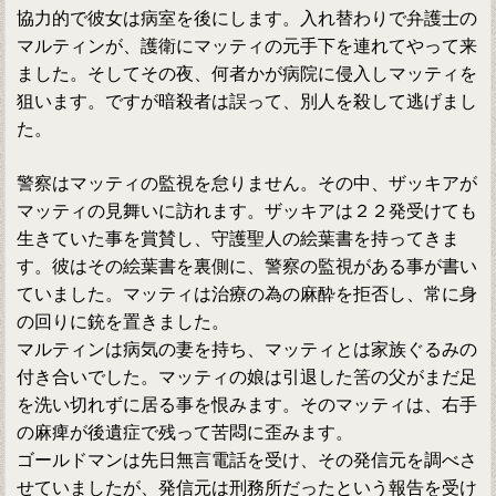
協力的で彼女は病室を後にします。入れ替わりで弁護士の
マルティンが、護衛にマッティの元手下を連れてやって来
ました。そしてその夜、何者かが病院に侵入しマッティを
狙います。ですが暗殺者は誤って、別人を殺して逃げまし
た。
警察はマッティの監視を怠りません。その中、ザッキアが
マッティの見舞いに訪れます。ザッキアは２２発受けても
生きていた事を賞賛し、守護聖人の絵葉書を持ってきま
す。彼はその絵葉書を裏側に、警察の監視がある事が書い
ていました。マッティは治療の為の麻酔を拒否し、常に身
の回りに銃を置きました。
マルティンは病気の妻を持ち、マッティとは家族ぐるみの
付き合いでした。マッティの娘は引退した筈の父がまだ足
を洗い切れずに居る事を恨みます。そのマッティは、右手
の麻痺が後遺症で残って苦悶に歪みます。
ゴールドマンは先日無言電話を受け、その発信元を調べさ
せていましたが、発信元は刑務所だったという報告を受け