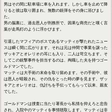
男はその間に駐車場に車を入れます。しかし車を止めて降
りると彼は取り囲まれ、無数の銃弾をその身に浴びまし
た。
男の脳裏に、過去恩人が刑務所で、因果な商売だと嘆く言
葉が走馬灯のように浮かびます。
引退したマフィアのボスであるマッティが撃たれたニュー
スは瞬く間に広がります。それは元は仲間で事業を譲った
ザッキアとオレリオの耳にも入り、二人は苛立ちます。そ
してこの銃撃事件を担当するのは、殉職した夫を持つゴー
ルドマンでした。
マッティは大手術の末命を取り留めます。その手術中、彼
は恩人が暗殺され、その仇をとった時の夢を見ます。ザッ
キアとオレリオは、仇討ちを手伝ってもらって以来、親友
でした。
ゴールドマンは捜査に当たり署長から私情を抑えろと忠告
され、入院中のマッティを事情聴取します。マッティは非