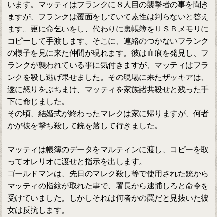
います。マッティはフランクに８人目の襲撃者の事を聞き
ますが、フランクは覆面をしていて素性は判らないと答え
ます。更に命乞いをし、代わりに裏帳簿をＵＳＢメモリに
コピーして手渡します。そこに、連絡のつかないフランク
の様子を見に来た仲間が現れます。彼は血痕を発見し、フ
ランクが襲われている事に気付きますが、マッティはフラ
ンクを殺し逃げ果せました。その現場に来たザッキアは、
遂に怒りをぶちまけ、マッティを家族諸共殺せと残った手
下に命じました。
その頃、結婚式が終わったマレクは家に帰りますが、何者
かが彼を撃ち殺して銃を落して行きました。
マッティは帳簿のデータをマルティンに渡し、コピーを取
ってオレリオに渡せと指示を出します。
ゴールドマンは、先日のマレク殺し等で使用された銃から
マッティの指紋が取れた事で、署長から逮捕しろと命令を
受けていました。しかしそれは何者かの罠だと見抜いた彼
女は反抗します。