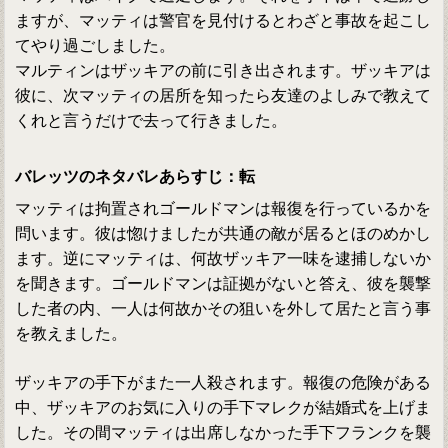
ますが、マッティは警官を見付けるとわざと事故を起こし
てやり過ごしました。
マルティンはザッキアの前に引き出されます。ザッキアは
彼に、次マッティの居所を知ったら友達のよしみで教えて
くれと言うだけで去って行きました。
バレッツのネタバレあらすじ：転
マッティは拘置されゴールドマンは報復を行っているかを
問います。彼は惚けましたが共通の敵が居るとほのめかし
ます。逆にマッティは、何故ザッキア一味を逮捕しないか
を聞きます。ゴールドマンは証拠がないと答え、彼を襲撃
した者の内、一人は何故かその狙いを外して居たと言う事
を教えました。
ザッキアの手下がまた一人殺されます。報復の危険がある
中、ザッキアのお気に入りの手下マレクが結婚式を上げま
した。その間マッティは出席しなかった手下フランクを襲