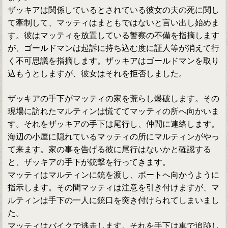
ザッキアは関係しているとされている彼女の夫の死に関し
て牽制して、マッティはまともではないと言い出し始めま
す。彼はマッティを放置している警察の不備を指摘します
が、ゴールドマンは起訴に持ち込む度に証人等が消えて行
く不可思議を指摘します。ザッキアはゴールドマンを取り
込もうとしますが、彼女はそれを拒否しました。
ザッキアの手下がマッティの家を荒らし爆破します。その
現場に訪れたマルティンは慌ててマッティの所へ向かいま
す。それをザッキアの手下は尾行し、仲間に連絡します。
海辺の小屋に隠れているマッティの所にマルティンがやっ
て来ます。家の事を告げる彼に尾行はないかと確認する
と、ザッキアの手下が銃撃を行ってきます。
マッティはマルティンに銃を渡し、ボートへ向かうように
指示します。その間マッティは注意を引き付けますが、マ
ルティンは手下の一人に銃口を突き付けられてしまいまし
た。
マッティはバイクで逃走します。それを手下は車で追跡し