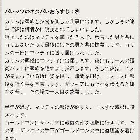
バレッツのネタバレあらすじ：承
カリムは家族と夕食を楽しみ仕事に出ます。しかしその途
中で彼は何者かに誘拐されてしまいました。
誘拐したのはマッティを撃った７人で、密告した男と共に
カリムをいたぶり最後にはその男と共に惨殺します。カリ
ムの一部はマッティに送り届けられました。
カリムの葬儀にマッティは出席します。彼はもう一人の護
衛パットに家族を隠すよう指示します。そして彼は、７人
が集まっている所に姿を現し、時間を掛け、一人一人に報
復を行う事を宣言します。ザッキアにもそれを伝えろと彼
等を脅し、その場で一人目を銃殺しました。
半年が過ぎ、マッティの報復が始まり、一人ずつ残忍に殺
されます。
ゴールドマンはザッキアに報復の件を聴取に行きます。そ
の間、ザッキアの手下がゴールドマンの車に盗聴器を着け
ます。