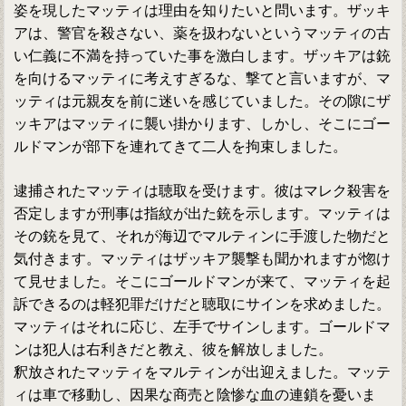
姿を現したマッティは理由を知りたいと問います。ザッキ
アは、警官を殺さない、薬を扱わないというマッティの古
い仁義に不満を持っていた事を激白します。ザッキアは銃
を向けるマッティに考えすぎるな、撃てと言いますが、マ
ッティは元親友を前に迷いを感じていました。その隙にザ
ッキアはマッティに襲い掛かります、しかし、そこにゴー
ルドマンが部下を連れてきて二人を拘束しました。
逮捕されたマッティは聴取を受けます。彼はマレク殺害を
否定しますが刑事は指紋が出た銃を示します。マッティは
その銃を見て、それが海辺でマルティンに手渡した物だと
気付きます。マッティはザッキア襲撃も聞かれますが惚け
て見せました。そこにゴールドマンが来て、マッティを起
訴できるのは軽犯罪だけだと聴取にサインを求めました。
マッティはそれに応じ、左手でサインします。ゴールドマ
ンは犯人は右利きだと教え、彼を解放しました。
釈放されたマッティをマルティンが出迎えました。マッテ
ィは車で移動し、因果な商売と陰惨な血の連鎖を憂いま