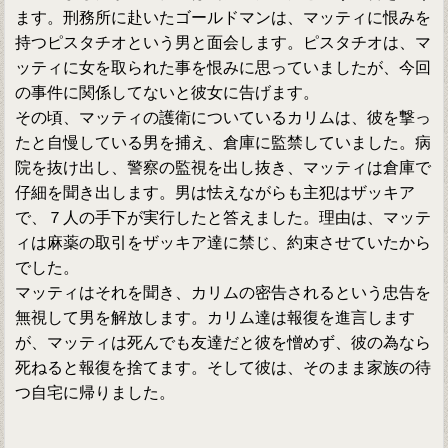
ます。刑務所に赴いたゴールドマンは、マッティに恨みを
持つピスタチオという男と面会します。ピスタチオは、マ
ッティに女を取られた事を恨みに思っていましたが、今回
の事件に関係してないと彼女に告げます。
その頃、マッティの護衛についているカリムは、彼を撃っ
たと自慢している男を捕え、倉庫に監禁していました。病
院を抜け出し、警察の監視を出し抜き、マッティは倉庫で
仔細を聞き出します。男は怯えながらも主犯はザッキア
で、７人の手下が実行したと答えました。理由は、マッテ
ィは麻薬の取引をザッキア達に禁じ、約束させていたから
でした。
マッティはそれを聞き、カリムの密告されるという忠告を
無視して男を解放します。カリム達は報復を進言します
が、マッティは死んでも友達だと彼を憎めず、彼の為なら
死ねると報復を捨てます。そして彼は、そのまま家族の待
つ自宅に帰りました。