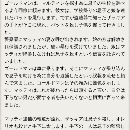
ゴールドマンは、マルティンを探す為に息子の学校を調べ
るよう同僚に頼みます。彼女は、学校帰りの息子と娘を連
れたパットを尾行します。ですが盗聴器で知ったザッキア
の手下がそこに現れ、パットを殺し子供を攫って行きまし
た。
警察署にマッティの妻が呼び出されます。娘の方は解放さ
れ保護されましたが、酷い暴行を受けていました。娘はマ
ッティが降参しなければ息子を殺すという伝言を託されて
いました。
ゴールドマンは車に乗ります。そこにマッティが乗り込ん
で息子を助ける為に自分を逮捕したという誤報を流せと頼
んで来ました。ゴールドマンはその頼みに難色を示しま
す。マッティはこれが終わったら出頭すると言い、自分は
下らない男だが愛する者を失いたくないと切実に言って来
ました。
マッティ逮捕の報道が流れ、ザッキアは息子を殺し、オレ
リオも殺せと手下に命じます。手下の一人は息子の監禁し