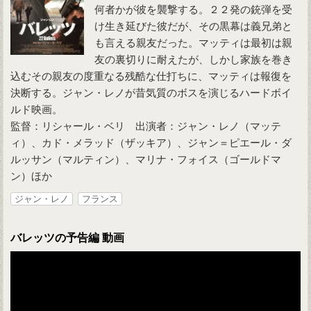
何者かが彼を襲撃する。２２発の銃弾を受
け生き延びた彼だが、その黒幕は義兄弟と
も言える親友だった。マッティは最初は親
友の裏切りに耐えたが、しかし家族を巻き
込むその親友の度重なる残酷な仕打ちに、マッティは報復を
決断する。ジャン・レノが昔気質のボスを演じるハードボイ
ルド映画。
監督：リシャール・ベリ 出演者：ジャン・レノ（マッテ
ィ）、カド・メラッド（ザッキア）、ジャン＝ピエール・ダ
ルッサン（マルティン）、マリナ・フォイス（ゴールドマ
ン）ほか
ジャン・レノ
フランス
バレッツの予告編 動画