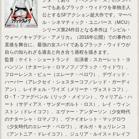
ーでもあるブラック・ウィドウを単独主人
公とするSFアクション超大作です。マーベ
ル・シネマティック・ユニバース（MCU）
シリーズ第24作目となる本作は『シビル・
ウォー／キャプテン・アメリカ』（2016年公開）での事件の
直後を舞台に、最強の女スパイであるブラック・ウィドウが
自らの知られざる過去と向き合う過程を描きます。
監督：ケイト・ショートランド 出演者：スカーレット・ヨ
ハンソン（ナターシャ・ロマノフ／ブラック・ウィドウ）、
フローレンス・ピュー（エレーナ・ベロワ）、デヴィッド・
ハーバー（アレクセイ・ショスターコフ／レッド・ガーディ
アン）、レイチェル・ワイズ（メリーナ・ヴォストコフ）、
O・T・ファグベンル（リック・メイソン）、ウィリアム・ハ
ート（サディアス・サンダーボルト・ロス）、レイ・ウィン
ストン（ドレイコフ）、エヴァー・アンダーソン（少女時代
のナターシャ・ロマノフ）、ヴァイオレット・マッグロウ
（少女時代のエレーナ・ベロワ）、オルガ・キュリレンコ
（アントニア・ドレイコフ）、ジュリア・ルイス＝ドレイフ