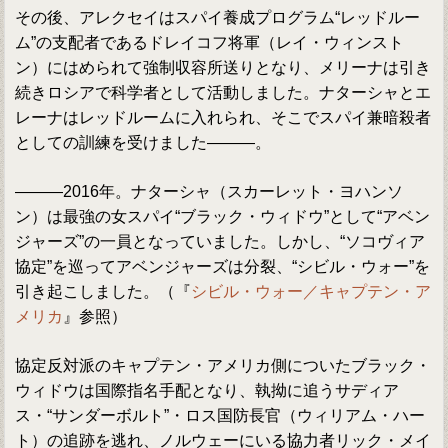
その後、アレクセイはスパイ養成プログラム“レッドルー
ム”の支配者であるドレイコフ将軍（レイ・ウィンスト
ン）にはめられて強制収容所送りとなり、メリーナは引き
続きロシアで科学者として活動しました。ナターシャとエ
レーナはレッドルームに入れられ、そこでスパイ兼暗殺者
としての訓練を受けました―――。
―――2016年。ナターシャ（スカーレット・ヨハンソ
ン）は最強の女スパイ“ブラック・ウィドウ”として“アベン
ジャーズ”の一員となっていました。しかし、“ソコヴィア
協定”を巡ってアベンジャーズは分裂、“シビル・ウォー”を
引き起こしました。（『
シビル・ウォー／キャプテン・ア
メリカ
』参照）
協定反対派のキャプテン・アメリカ側についたブラック・
ウィドウは国際指名手配となり、執拗に追うサディア
ス・“サンダーボルト”・ロス国防長官（ウィリアム・ハー
ト）の追跡を逃れ、ノルウェーにいる協力者リック・メイ