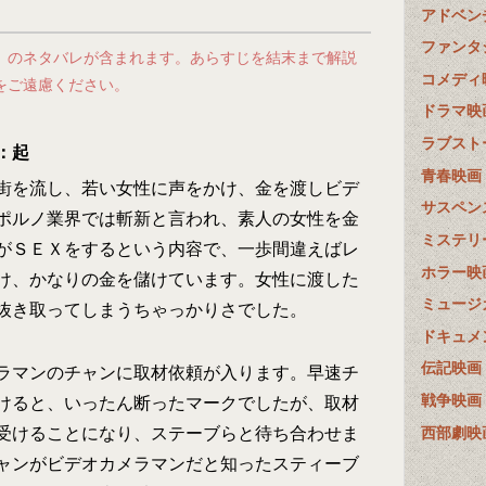
アドベン
ファンタ
」のネタバレが含まれます。あらすじを結末まで解説
コメディ
をご遠慮ください。
ドラマ映
ラブスト
：起
青春映画
街を流し、若い女性に声をかけ、金を渡しビデ
サスペン
ポルノ業界では斬新と言われ、素人の女性を金
ミステリ
がＳＥＸをするという内容で、一歩間違えばレ
ホラー映
け、かなりの金を儲けています。女性に渡した
ミュージ
抜き取ってしまうちゃっかりさでした。
ドキュメ
伝記映画
ラマンのチャンに取材依頼が入ります。早速チ
戦争映画
けると、いったん断ったマークでしたが、取材
西部劇映
受けることになり、ステーブらと待ち合わせま
ャンがビデオカメラマンだと知ったスティーブ