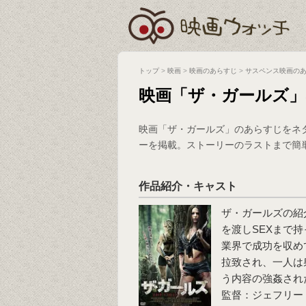
トップ
>
映画
>
映画のあらすじ
>
サスペンス映画の
映画「ザ・ガールズ
映画「ザ・ガールズ」のあらすじをネ
ーを掲載。ストーリーのラストまで簡
作品紹介・キャスト
ザ・ガールズの紹
を渡しSEXまで
業界で成功を収め
拉致され、一人は
う内容の強姦され
監督：ジェフリー