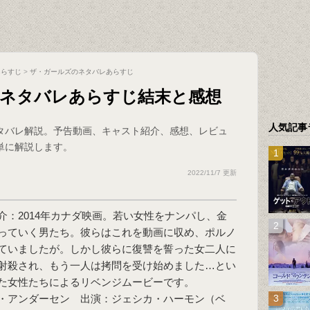
あらすじ
>
ザ・ガールズのネタバレあらすじ
」ネタバレあらすじ結末と感想
人気記事
タバレ解説。予告動画、キャスト紹介、感想、レビュ
単に解説します。
2022/11/7 更新
介：2014年カナダ映画。若い女性をナンパし、金
持っていく男たち。彼らはこれを動画に収め、ポルノ
ていましたが。しかし彼らに復讐を誓った女二人に
射殺され、もう一人は拷問を受け始めました…とい
た女性たちによるリベンジムービーです。
・アンダーセン 出演：ジェシカ・ハーモン（ベ