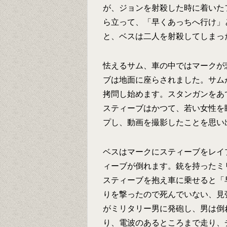
が、ジョンを射殺した時に着いた
ら立って、「早くあっちへ行け」
と、ベスは二人を射殺してしまっ
怯えるサム、車の中ではマークが
ブは地面に座らされました。サム
拷問し始めます。スタンガンをあ
スティーブはかつて、若い女性を
プし、動画を撮影したことを思い
ベスはマークにスティーブをレイ
ィーブが倒れます。銃を持ったミ
スティーブを抱え車に乗せると「
りを撃ったので死んでいない、見
がミリタリー男に発砲し、男は倒
り、電波のあるところまで走り、