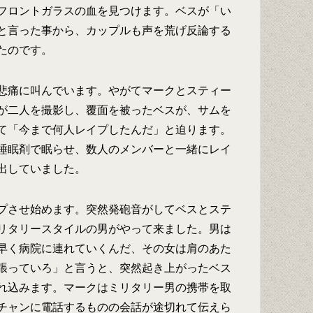
フロントガラスの血を見つけます。ベスが「い
と言った事から、カップルも声を荒げ反論する
たのです。
悲痛に叫んでいます。やがてマークとスティー
が二人を撮影し、覆面を被ったベスが、サムを
て「今まで何人レイプしたんだ」と迫ります。
睡眠剤で眠らせ、数人のメンバーと一緒にレイ
出していました。
プさせ始めます。突然発砲音がしてベスとステ
リタリースタイルの男がやって来ました。男は
早く病院に連れていくんだ、その女は肩のあた
張っていろ」と言うと、突然起き上がったベス
れ込みます。マークはミリタリー男の携帯を取
チャンに電話するものの会話が途切れて伝えら