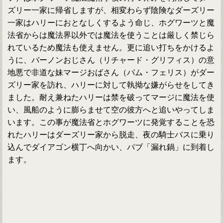
ズリー一家に帰省しますが、相変わらず陰険なダーズリー
一家はハリーにおとなしくするよう命じ、ホグワーツと魔
法省からは魔法界以外では魔法を使うことは厳しく禁じら
れているため魔法も使えません。更に追い打ちをかけるよ
うに、バーノンおじさん（リチャード・グリフィス）の意
地悪で非道な妹マージおばさん（パム・フェリス）がダー
ズリー家を訪れ、ハリーに対して執拗な嫌がらせをしてき
ました。耐え兼ねたハリーは禁を破ってマージに魔法を使
い、風船のように膨らませて空の彼方へと追いやってしま
います。この事が魔法省とホグワーツに発覚することを恐
れたハリーはダーズリー家から脱走、夜の騎士バスに乗り
込んでダイアゴン横丁へ向かい、パブ「漏れ鍋」に到着し
ます。