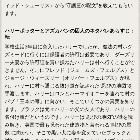
ィッド・シューリス）から“守護霊の呪文”を教えてもらい
ます。
ハリーポッターとアズカバンの囚人のネタバレあらすじ：
転
学校生活3年目に突入したハリーでしたが、魔法の村ホグ
ズミードに行くには保護者の許可は必要であり、ダーズリ
ー夫妻から許可証を貰い損ねたハリーは村へ行くことがで
きません。そこにフレッド（ジェームズ・フェルプス）と
ジョージ・ウィーズリー（オリバー・フェルプス）が現
れ、ハリーに村へ通じる抜け道が記された“忍びの地図”を
手渡します。ハリーはロンとハーマイオニーを連れて村の
パブ「三本の箒」に向かい、そこでいくつかの真実を知り
ます。ブラックは元々ハリーの父の友人であり、ハリーの
名付け親だというのです。ハリーは“忍びの地図”の謎を読
み解き、英国で最も呪われた建造物と言われる“叫びの屋
敷”に向かい、そこで黒い犬に姿を変えていたブラックと