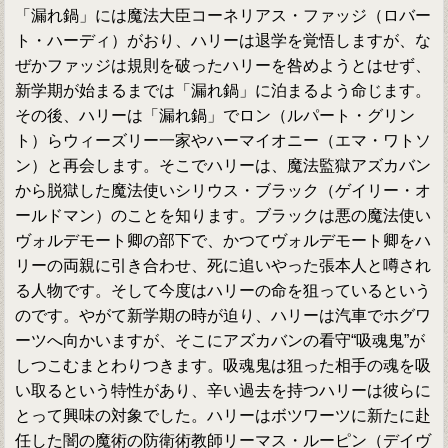
「漏れ鍋」には魔法大臣コーネリアス・ファッジ（ロバー
ト・ハーディ）がおり、ハリーは退学を覚悟しますが、な
ぜかファッジは規則を破ったハリーを咎めようとはせず、
新学期が始まるまでは「漏れ鍋」に泊まるよう命じます。
その後、ハリーは「漏れ鍋」でロン（ルパート・グリン
ト）らウィーズリー一家やハーマイオニー（エマ・ワトソ
ン）と再会します。そこでハリーは、魔法監獄アズカバン
から脱獄した魔法使いシリウス・ブラック（ゲイリー・オ
ールドマン）のことを知ります。ブラックは悪の魔法使い
ヴォルデモート卿の部下で、かつてヴォルデモート卿をハ
リーの両親に引き合わせ、死に追いやった張本人と噂され
る人物です。そして今度はハリーの命を狙っているという
のです。やがて新学期の時が迫り、ハリーは汽車でホグワ
ーツへ向かいますが、そこにアズカバンの看守“吸魂鬼”が
しつこむまとわりつきます。吸魂鬼は狙った相手の魂を吸
い取るという特性があり、辛い過去を持つハリーは彼らに
とって興味の対象でした。ハリーはボツワーツに新たに赴
任した闇の魔術の防衛術教師リーマス・ルーピン（デイヴ