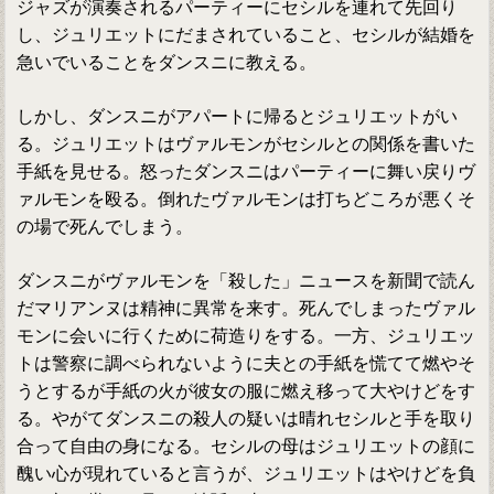
ジャズが演奏されるパーティーにセシルを連れて先回り
し、ジュリエットにだまされていること、セシルが結婚を
急いでいることをダンスニに教える。
しかし、ダンスニがアパートに帰るとジュリエットがい
る。ジュリエットはヴァルモンがセシルとの関係を書いた
手紙を見せる。怒ったダンスニはパーティーに舞い戻りヴ
ァルモンを殴る。倒れたヴァルモンは打ちどころが悪くそ
の場で死んでしまう。
ダンスニがヴァルモンを「殺した」ニュースを新聞で読ん
だマリアンヌは精神に異常を来す。死んでしまったヴァル
モンに会いに行くために荷造りをする。一方、ジュリエッ
トは警察に調べられないように夫との手紙を慌てて燃やそ
うとするが手紙の火が彼女の服に燃え移って大やけどをす
る。やがてダンスニの殺人の疑いは晴れセシルと手を取り
合って自由の身になる。セシルの母はジュリエットの顔に
醜い心が現れていると言うが、ジュリエットはやけどを負