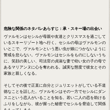
危険な関係のネタバレあらすじ：承・スキー場の出会い
ヴァルモンはセシルが母親や友達とクリスマスを過ごして
いるスキーリゾート地へ行く。セシルの母はヴァルモンの
いとこで、ヴァルモンという悪い虫が娘につかないように
警戒を怠らない。ヴァルモンはセシルをものにしないうち
に、笑顔の美しい、司法官の貞淑な妻で幼い女の子の母で
あるマリアンヌに心を奪われる。誠実な態度で彼女とその
家族と親しくなる。
そしてその後で正直に自分とジュリエットがしている不道
徳なことを話した。ヴァルモンはその一方でセシルにダン
スニという恋人がいることを知る。若い二人の恋を助ける
ふりをしながら、彼が握った秘密でセシルを脅迫して関係
をもってしまう。