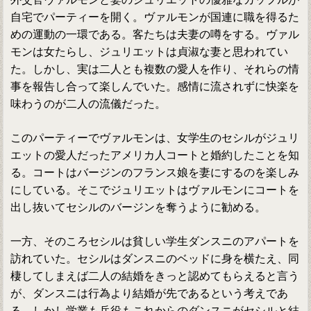
自宅でパーティーを開く。ヴァルモンが国連に職を得るた
めの運動の一環である。客たちは夫妻の噂をする。ヴァル
モンは女たらし、ジュリエットは貞淑な妻と思われてい
た。しかし、実は二人とも複数の愛人を作り、それらの情
事を報告し合って楽しんでいた。感情に流されずに快楽を
味わうのが二人の流儀だった。
このパーティーでヴァルモンは、女学生のセシルがジュリ
エットの愛人だったアメリカ人コートと婚約したことを知
る。コートはバージンのフランス娘を妻にするのを楽しみ
にしている。そこでジュリエットはヴァルモンにコートを
出し抜いてセシルのバージンを奪うように勧める。
一方、そのころセシルは貧しい学生ダンスニのアパートを
訪れていた。セシルはダンスニのベッドに身を横たえ、同
棲してしまえば二人の結婚をきっと認めてもらえると言う
が、ダンスニは行為より結婚が先であるという考えであ
る。しかし学業も兵役もこれからのダンスニがセシルと結