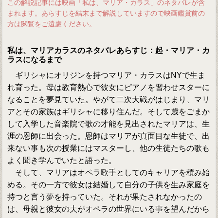
この解説記事には映画「私は、マリア・カラス」のネタバレが含
まれます。あらすじを結末まで解説していますので映画鑑賞前の
方は閲覧をご遠慮ください。
私は、マリアカラスのネタバレあらすじ：起・マリア・カ
ラスになるまで
ギリシャにオリジンを持つマリア・カラスはNYで生ま
れ育った。母は教育熱心で彼女にピアノを習わせスターに
なることを夢見ていた。やがて二次大戦がはじまり、マリ
アとその家族はギリシャに移り住んだ。そして歳をごまか
して入学した音楽院で歌の才能を見出されたマリアは、生
涯の恩師に出会った。恩師はマリアが真面目な生徒で、出
来ない事も次の授業にはマスターし、他の生徒たちの歌も
よく聞き学んでいたと語った。
そして、マリアはオペラ歌手としてのキャリアを積み始
める。その一方で彼女は結婚して自分の子供を生み家庭を
持つと言う夢を持っていた。それが果たされなかったの
は、母親と彼女の夫がオペラの世界にいる事を望んだから