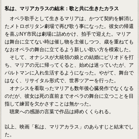
私は、マリアカラスの結末：歌と共に生きたカラス
オペラ歌手として生きるマリアは、かつて契約を解消し
たメトロポリタン劇場で再び歌う事になった。彼女の帰還
を喜ぶNY市民は劇場に詰めかけ、拍手で迎えた。マリア
は舞台に立てない時は催し物を主催しつつ、歳を重ねても
なおオペラの舞台に立てるよう新しい歌い方を模索した。
そして、オナシスが大統領の娘との結婚にピリオドを打
ち、マリアの元に帰ってくると、始めは迷っていたが、ア
パルトマンに入れ生活するようになった。やがて、舞台で
はなく、リサイタル形式で、世界ツアーを行った。
オナシスを看取ったマリアも数年後心臓発作でなくなる
のだが、彼女は死の直前までオペラの舞台に立つことを目
指して練習を欠かさすことは無かった。
聴衆への感謝の言葉で作品は締めくくられる。
以上、映画「私は、マリアカラス」のあらすじと結末でし
た。