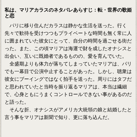
私は、マリアカラスのネタバレあらすじ：転・世界の歌姫
と恋
パリに移り住んだカラスは静かな生活を送った。行く
先々で歓待を受けつつもプライベートな時間も無く常に人
に囲まれていた彼女にとって、自分の時間を過ごせる街だ
った。また、この頃マリアは海運で財を成したオナシスと
出会い、互いに既婚者であるものの、愛を育んでいた。
全盛期よりも体力が落ちてしまっていたマリアは、パリ
でも一幕目で公演中止することがあった。しかし、聴衆は
彼女にブーイングではなく拍手を送った。周りにはタフだ
と思われていたと当時を振り返るマリアは、本当は繊細
で、心身ともにうまくコントロールできない事があるのだ
と語った。
そんな折、オナシスがアメリカ大統領の娘と結婚したと
言う事をマリアは新聞で知り、更に落ち込んだ。