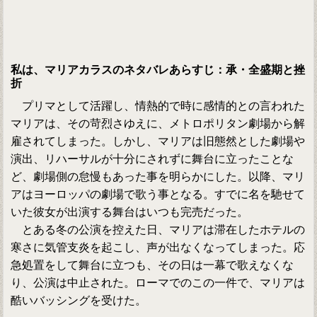
私は、マリアカラスのネタバレあらすじ：承・全盛期と挫
折
プリマとして活躍し、情熱的で時に感情的との言われた
マリアは、その苛烈さゆえに、メトロポリタン劇場から解
雇されてしまった。しかし、マリアは旧態然とした劇場や
演出、リハーサルが十分にされずに舞台に立ったことな
ど、劇場側の怠慢もあった事を明らかにした。以降、マリ
アはヨーロッパの劇場で歌う事となる。すでに名を馳せて
いた彼女が出演する舞台はいつも完売だった。
とある冬の公演を控えた日、マリアは滞在したホテルの
寒さに気管支炎を起こし、声が出なくなってしまった。応
急処置をして舞台に立つも、その日は一幕で歌えなくな
り、公演は中止された。ローマでのこの一件で、マリアは
酷いバッシングを受けた。