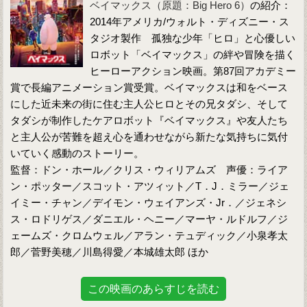
ベイマックス（原題：Big Hero 6）
の紹介：
2014年アメリカ/ウォルト・ディズニー・ス
タジオ製作 孤独な少年「ヒロ」と心優しい
ロボット「ベイマックス」の絆や冒険を描く
ヒーローアクション映画。第87回アカデミー
賞で長編アニメーション賞受賞。ベイマックスは和をベース
にした近未来の街に住む主人公ヒロとその兄タダシ、そして
タダシが制作したケアロボット『ベイマックス』や友人たち
と主人公が苦難を超え心を通わせながら新たな気持ちに気付
いていく感動のストーリー。
監督：ドン・ホール／クリス・ウィリアムズ 声優：ライア
ン・ポッター／スコット・アツィット／T．J．ミラー／ジェ
イミー・チャン／デイモン・ウェイアンズ・Jr．／ジェネシ
ス・ロドリゲス／ダニエル・ヘニー／マーヤ・ルドルフ／ジ
ェームズ・クロムウェル／アラン・テュディック／小泉孝太
郎／菅野美穂／川島得愛／本城雄太郎 ほか
この映画のあらすじを読む