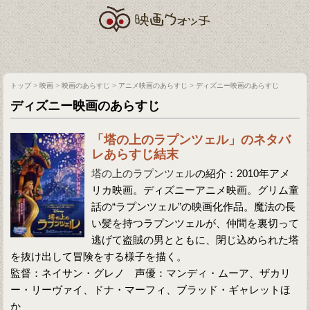
トップ
>
映画
>
映画のあらすじ
>
アニメ映画のあらすじ
>
ディズニー映画のあらすじ
ディズニー映画のあらすじ
「塔の上のラプンツェル」のネタバ
レあらすじ結末
塔の上のラプンツェル
の紹介：2010年アメ
リカ映画。ディズニーアニメ映画。グリム童
話の“ラプンツェル”の映画化作品。魔法の長
い髪を持つラプンツェルが、仲間を裏切って
逃げて盗賊の男とともに、閉じ込められた塔
を抜け出して冒険をする様子を描く。
監督：ネイサン・グレノ 声優：マンディ・ムーア、ザカリ
ー・リーヴァイ、ドナ・マーフィ、ブラッド・ギャレットほ
か