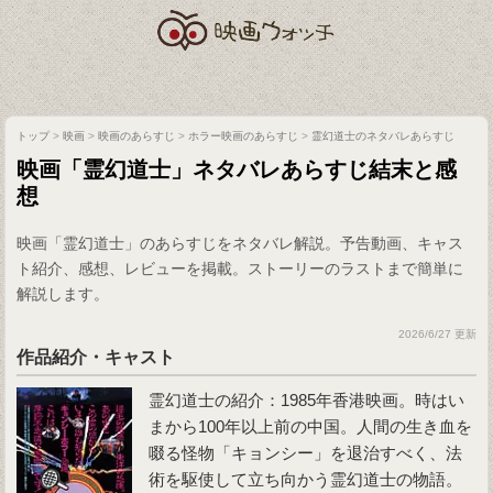
トップ
>
映画
>
映画のあらすじ
>
ホラー映画のあらすじ
>
霊幻道士のネタバレあらすじ
映画「霊幻道士」ネタバレあらすじ結末と感
想
映画「霊幻道士」のあらすじをネタバレ解説。予告動画、キャス
ト紹介、感想、レビューを掲載。ストーリーのラストまで簡単に
解説します。
2026/6/27 更新
作品紹介・キャスト
霊幻道士
の紹介：1985年香港映画。時はい
まから100年以上前の中国。人間の生き血を
啜る怪物「キョンシー」を退治すべく、法
術を駆使して立ち向かう霊幻道士の物語。