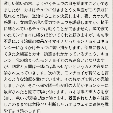
激しい戦いの末、ようやくチュウの目を覚ますことができ
ましたが、カオはチュウに付きまとう女幽霊がこの義荘に
現れると踏み、退治することを決意します。夜、カオの思
惑通り、女幽霊が現れ霊力でチュウを誘惑しますが、椅子
に縛られているチュウは動くことができません。隣で寝て
いたモンチョイに縄をほどいてくれと頼みますが、もち米
不足により治療の効果がイマイチだったモンチョイはキョ
ンシーになりかけチュウに襲い掛かります。部屋に侵入し
てきた女幽霊とカオ、誘惑されかかっているチュウ、キョ
ンシー化の始まったモンチョイとのもみ合いとなります
が、幽霊と人間は一緒には暮らせないというカオの言葉に
諭され去っていきます。次の夜、モンチョイが拷問とも言
えるような治療を受けています。そのおかげで何とか完治
しましたが、そこへ保安隊一行が町の人間がキョンシーに
殺害されたと慌てて駆け付けます。カオは事の重大さを察
知し、急いで現場に駆け付けます。殺害された人物を確認
しこのままでは危険だと判断したカオはウェイに遺体を燃
やすよう指示します。