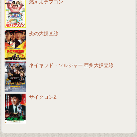
燃えよデブゴン
炎の大捜査線
ネイキッド・ソルジャー 亜州大捜査線
サイクロンZ