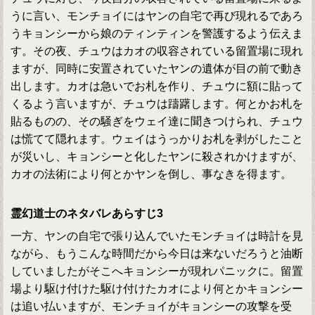
うに言い、モンチョイにはヤンの自宅で再び現れるであろ
うキョンシーから娘のティンティンを警護するよう伝えま
す。その夜、チュウはカオの収容されている留置場に現れ
ますが、同時に安置されていたヤンの遺体が目の前で動き
出します。カオは急いでお札を作り、チュウに額に貼って
くるよう言いますが、チュウは躊躇します。何とかお札を
貼るものの、その騒ぎをウェイ達に聞きつけられ、チュウ
は慌てて隠れます。ウェイはうっかりお札を剥がしたこと
が災いし、キョンシーと化したヤンに殺されかけますが、
カオの法術により何とかヤンを倒し、事なきを得ます。
霊幻道士のネタバレあらすじ3
一方、ヤンの自宅で張り込んでいたモンチョイは時計を見
ながら、もうこんな時間だから今日は来ないだろうと油断
していましたがそこへキョンシーが現れパニックに。留置
場より駆け付けた駆け付けたカオにより何とかキョンシー
は追い払いますが、モンチョイがキョンシーの攻撃を受