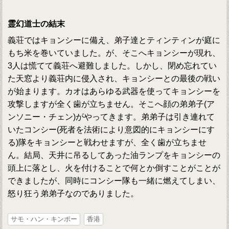
霊幻道士の結末
義荘ではキョンシーに備え、弟子達とティンティンが庭に
もち米を巻いていました。が、そこへキョンシーが現れ、
3人は慌てて義荘へ避難しました。しかし、閉め忘れてい
た天窓より義荘内に侵入され、キョンシーとの最後の戦い
が始まります。カオはあらゆる武器を使ってキョンシーを
攻撃しますが全く歯が立ちません。そこへ顔の弟弟子(ア
ンソニー・チェン)がやってきます。弟弟子は引き連れて
いたコンシー(死者を法術により意図的にキョンシーにす
る)隊をキョンシーと戦わせますが、全く歯が立ちませ
ん。結局、天井に吊るしてあった油ランプをキョンシーの
頭上に落とし、火を付けることで何とか倒すことがことが
できましたが、同時にコンシー隊も一緒に燃えてしまい、
怒り狂う弟弟子なのでありました。
サモ・ハン・キンポー
香港