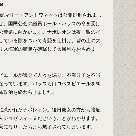
起
王妃マリー・アントワネットは公開処刑されまし
は、国民公会の議員ポール・バラスの命を受け
の奪還に向かいます。ナポレオンは夜、敵のイ
している隙をついて奇襲を仕掛け、砦の上の大
リス海軍の艦隊を砲撃して大勝利をおさめま
ピエールが議会で人々を煽り、不満分子を不当
なっています。バラスらはロベスピエールを糾
怖政治を終わらせました。
に惹かれたナポレオン。後日彼女の方から接触
人ジョゼフィーヌだということがわかります。
天になり、たちまち魅了されてしまいます。