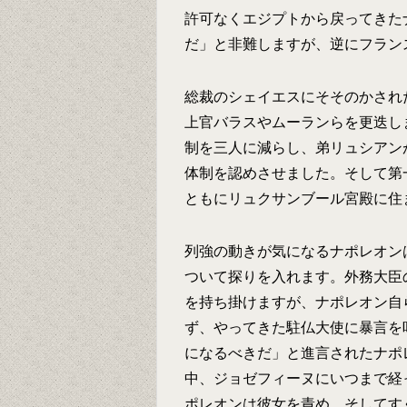
許可なくエジプトから戻ってきた
だ」と非難しますが、逆にフラン
総裁のシェイエスにそそのかされ
上官バラスやムーランらを更迭し
制を三人に減らし、弟リュシアン
体制を認めさせました。そして第
ともにリュクサンブール宮殿に住
列強の動きが気になるナポレオン
ついて探りを入れます。外務大臣
を持ち掛けますが、ナポレオン自
ず、やってきた駐仏大使に暴言を
になるべきだ」と進言されたナポ
中、ジョゼフィーヌにいつまで経
ポレオンは彼女を責め、そしてす