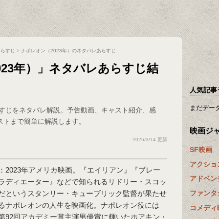
あらすじ
>
ナポレオン（2023年）のネタバレあらすじ
023年）」ネタバレあらすじ結
人気記事
まだデー
らすじをネタバレ解説。予告動画、キャスト紹介、感
ストまで簡単に解説します。
映画ジ
2026/3/14 更新
SF映画
アクショ
：2023年アメリカ映画。『エイリアン』『ブレー
アドベン
ラディエーター』などで知られるリドリー・スコッ
ファンタ
だというスタンリー・キューブリック監督が果たせ
るナポレオンの人生を映画化。ナポレオン役には
コメディ
第92回アカデミー賞主演男優賞に輝いたホアキン・