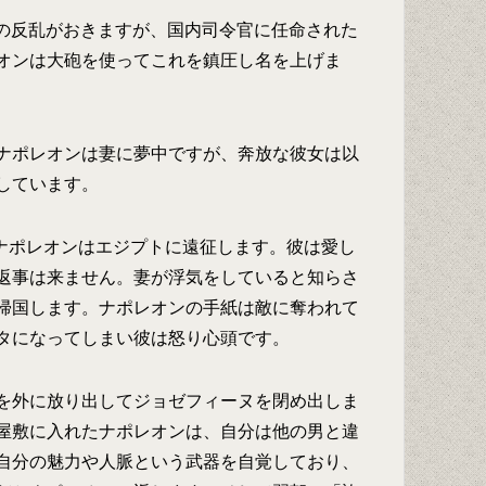
党派の反乱がおきますが、国内司令官に任命された
オンは大砲を使ってこれを鎮圧し名を上げま
ナポレオンは妻に夢中ですが、奔放な彼女は以
しています。
たナポレオンはエジプトに遠征します。彼は愛し
返事は来ません。妻が浮気をしていると知らさ
帰国します。ナポレオンの手紙は敵に奪われて
タになってしまい彼は怒り心頭です。
を外に放り出してジョゼフィーヌを閉め出しま
屋敷に入れたナポレオンは、自分は他の男と違
自分の魅力や人脈という武器を自覚しており、