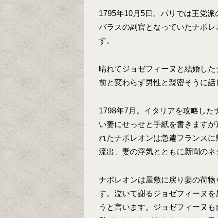
1795年10月5日。パリでは王
バラスの副官となっていたナポレ
す。
晴れてジョゼフィーヌと結婚した
前と変わらず男性と親密そうに話
1798年7月。イタリアを攻略し
い妻にせっせと手紙を書きますが
れたナポレオンは急遽フランスに
流出、妻の浮気とともに新聞のネ
ナポレオンは屋敷に戻り妻の荷物
す。泣いて謝るジョゼフィーヌを
うと言います。ジョゼフィーヌも