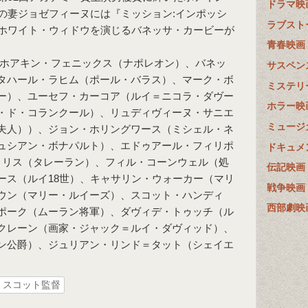
ドラマ映
の妻ジョゼフィーヌには『ミッション:インポッシ
ラブスト
ホワイト・ウィドウを演じるバネッサ・カービーが
青春映画
：ホアキン・フェニックス（ナポレオン）、バネッ
サスペン
タハール・ラヒム（ポール・バラス）、マーク・ボ
ミステリ
ー）、ユーセフ・カーコア（ルイ＝ニコラ・ダヴー
ホラー映
・ド・コランクール）、リュディヴィーヌ・サニエ
ミュージ
夫人））、ジョン・ホリングワース（ミシェル・ネ
ュシアン・ボナパルト）、エドゥアール・フィリポ
ドキュメ
・リス（タレーラン）、フィル・コーンウェル（処
伝記映画
ース（ルイ18世）、キャサリン・ウォーカー（マリ
戦争映画
ウン（マリー・ルイーズ）、スコット・ハンディ
西部劇映
ポーク（ムーラン将軍）、ダヴィデ・トゥッチ（ル
クレーン（画家・ジャック＝ルイ・ダヴィッド）、
ン公爵）、ジュリアン・リンド＝タット（シェイエ
・スコット監督