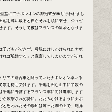
ム大聖堂にてナポレオンの戴冠式が執り行われまし
王冠を奪い取ると自らそれを頭に乗せ、ジョゼ
せます。そうして彼はフランスの皇帝となりま
は子どもができず、母親にけしかけられたナポ
ければ離婚する」と宣言してしまいますがそれ
ーストリアの連合軍と闘っていたナポレオン率いる
て敵を待ち受けます。平地を囲む山中に半数の
は平地に野営するフランス軍に向け進軍します
から攻撃され劣勢に。たたみかけるようにナポ
だと思われたその場所は凍った湖の上で、砲弾