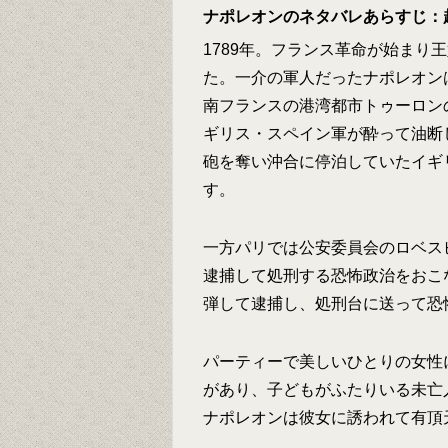
ナポレオンのネタバレあらすじ：
1789年。フランス革命が始まり
た。一介の軍人だったナポレオン
南フランスの港湾都市トゥーロン
ギリス・スペイン軍が酔って油断
砲を奪い沖合に停泊していたイギ
す。
一方パリでは公安委員会のロベス
逮捕して処刑する恐怖政治をおこ
弾して逮捕し、処刑台に送って恐
パーティーで美しいひとりの女性
があり、子どもがふたりいる未亡
ナポレオンは彼女に誘われて有頂