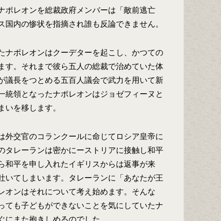
ナポレオンを総裁政府メンバーは「敵前逃亡
ス国内の惨状を指摘され誰も反論できません。
たナポレオンはクーデターを起こし、かつての
ます。それまで彼ら五人の総裁で治めていた体
が議長をつとめる五百人議会で武力を用いて新
一統領となったナポレオンはジョゼフィーヌと
まいを移します。
は外交官のコランクールに命じてロシア皇帝に
のタレーランは密かにーストリアに接触し和平
ら和平を申し入れたイギリスからは返事が来
吐いてしまいます。タレーランに「あなたが王
レオンはそれについて考え始めます。そんな
っても子どもができないことを気にしていたナ
ぐにまた抱きしめるのでした。