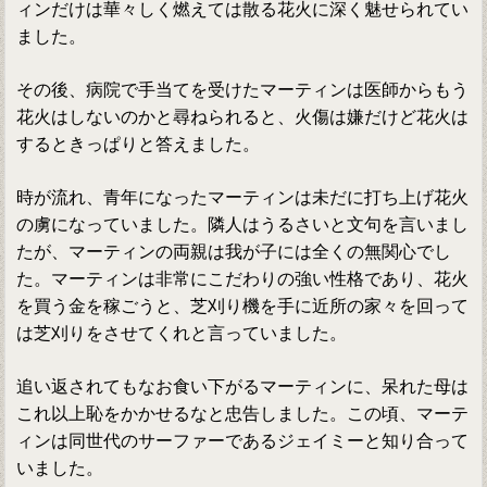
ィンだけは華々しく燃えては散る花火に深く魅せられてい
ました。
その後、病院で手当てを受けたマーティンは医師からもう
花火はしないのかと尋ねられると、火傷は嫌だけど花火は
するときっぱりと答えました。
時が流れ、青年になったマーティンは未だに打ち上げ花火
の虜になっていました。隣人はうるさいと文句を言いまし
たが、マーティンの両親は我が子には全くの無関心でし
た。マーティンは非常にこだわりの強い性格であり、花火
を買う金を稼ごうと、芝刈り機を手に近所の家々を回って
は芝刈りをさせてくれと言っていました。
追い返されてもなお食い下がるマーティンに、呆れた母は
これ以上恥をかかせるなと忠告しました。この頃、マーテ
ィンは同世代のサーファーであるジェイミーと知り合って
いました。