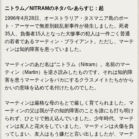
ニトラム／NITRAMのネタバレあらすじ：起
1996年4月28日、オーストラリア・タスマニア島のポー
ト・アーサーで無差別銃乱射事件が発生しました。死者
35人、負傷者15人となった大惨事の犯人は一件ごく普通
の若者であるマーティン・ブライアント。ただし、マーテ
ィンは知的障害を患っていました。
マーティンのあだ名は“ニトラム（Nitram）。名前のマー
ティン（Martin）を逆さ読みしたものです。それは知的障
害を患うマーティンをバカにするクラスメイトたちがから
かいの意味を込めて名付けたものでした。
マーティンは厳格な母のもとで厳しく育てられました。マ
ーティンの父は我が子の知的障害のことを誰にも打ち明け
られず、ひとりで抱え込んでいました。少年時代、マーテ
ィンは友人と花火をしていました。マーティンは火傷を負
ってしまい、友人はもう嫌だと言い出しましたが、マーテ