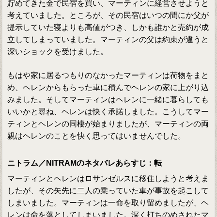
貯めてきた金で民宿を買い、マーティンに経営させようと
考えていました。ところが、その民宿はいつの間にか父が
提示していた寝よりも高値がつき、しかも誰かと売約が成
立してしまっていました。マーティンの父は約束が違うと
深いショックを受けました。
もはや家に居るつもりのなかったマーティンは荷物をまと
め、ヘレンからもらった車に積んでヘレンの家に上がり込
みました。そしてマーティンはヘレンに一緒に暮らしても
いいかと尋ね、ヘレンは快く承諾しました。こうしてマー
ティンとヘレンの同棲が始まりましたが、マーティンの両
親はヘレンのことを快く思ってはいませんでした。
ニトラム／NITRAMのネタバレあらすじ：転
マーティンとヘレンはロサンゼルスに移住しようと考えま
したが、その矢先に二人の乗っていた車が事故を起こして
しまいました。マーティンは一命を取り留めましたが、ヘ
レンは命を落としてしまいました。深く打ちのめされたマ