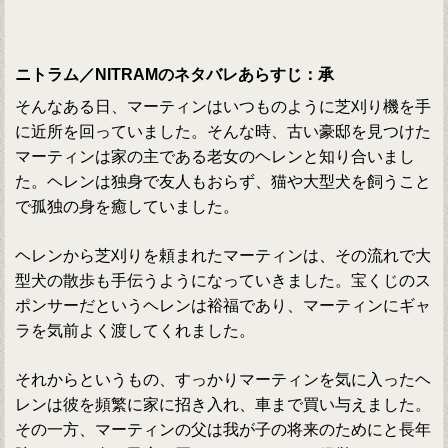
ニトラム／NITRAMのネタバレあらすじ：承
そんなある日、マーティンはいつものように芝刈り機を手
に近所を回っていました。そんな時、古い豪邸を見つけた
マーティンは家の主である老女のヘレンと知り合いまし
た。ヘレンは独身で友人もおらず、猫や大型犬を飼うこと
で孤独の身を癒していました。
ヘレンから芝刈りを頼まれたマーティンは、その流れで大
型犬の散歩も手伝うようになっていきました。宝くじのス
ポンサーだというヘレンは裕福であり、マーティンにギャ
ラを気前よく渡してくれました。
それからというもの、すっかりマーティンを気に入ったヘ
レンは彼を頻繁に家に招き入れ、車まで買い与えました。
その一方、マーティンの父は我が子の将来のためにと長年