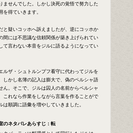
りませんでした。しかし決死の覚悟で努力した
用を得ていきます。
だと疑いコッホへ訴えましたが、逆にコッホか
の間には不思議な信頼関係が築き上げられてい
して言わない本音をジルに語るようになってい
エルザ・シュトルンプフ看守に代わってジルを
。しかし名簿の記入は膨大で、偽のペルシャ語
せん。そこで、ジルは囚人の名前からペルシャ
。これなら作業をしながら言葉を作ることがで
ルは順調に語彙を増やしていきました。
室のネタバレあらすじ：転