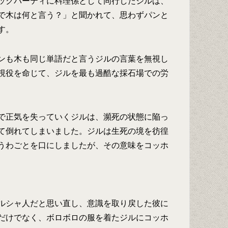
ックパーティに料理係として同行したジルは、
で木は何と言う？」と聞かれて、思わずパンと
す。
ンも木も同じ単語だと言うジルの言葉を無視し
視役を命じて、ジルを最も過酷な採石場での労
で正気を失っていくジルは、瀕死の状態に陥っ
て倒れてしまいました。ジルは生死の境を彷徨
うわごとを口にしましたが、その意味をコッホ
ルシャ人だと思い直し、意識を取り戻した彼に
だけでなく、ボロボロの服を着たジルにコッホ