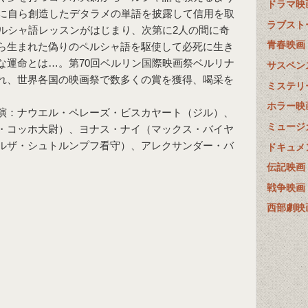
ドラマ映
に自ら創造したデタラメの単語を披露して信用を取
ラブスト
ルシャ語レッスンがはじまり、次第に2人の間に奇
青春映画
ら生まれた偽りのペルシャ語を駆使して必死に生き
な運命とは…。第70回ベルリン国際映画祭ベルリナ
サスペン
れ、世界各国の映画祭で数多くの賞を獲得、喝采を
ミステリ
ホラー映
演：ナウエル・ペレーズ・ビスカヤート（ジル）、
ミュージ
・コッホ大尉）、ヨナス・ナイ（マックス・バイヤ
ルザ・シュトルンプフ看守）、アレクサンダー・バ
ドキュメ
伝記映画
戦争映画
西部劇映