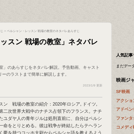
すじ
>
ペルシャン・レッスン 戦場の教室のネタバレあらすじ
ッスン 戦場の教室」ネタバレ
人気記事
まだデー
教室」のあらすじをネタバレ解説。予告動画、キャスト
リーのラストまで簡単に解説します。
映画ジ
2023/1/9 更新
SF映画
アクショ
ン 戦場の教室の紹介：2020年ロシア, ドイツ,
アドベン
第二次世界大戦中のナチス占領下のフランス。ナチ
ファンタ
たユダヤ人の青年ジルは処刑直前に、自分はペルシ
一命をとりとめる。彼は戦争が終結したらテヘラン
コメディ
く夢を持つコッホ大尉からペルシャ語を教えるよう