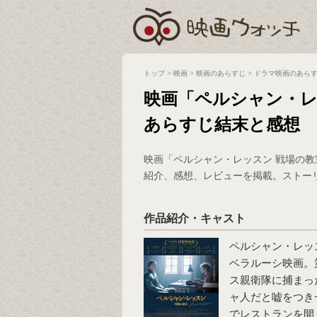
トップ
>
映画
>
映画のあらすじ
>
ドラマ映画のあら
映画「ペルシャン・レ
あらすじ結末と感想
映画「ペルシャン・レッスン 戦場の
紹介、感想、レビューを掲載。ストー
作品紹介・キャスト
ペルシャン・レッス
ベラルーシ映画。
ス親衛隊に捕まっ
ャ人だと嘘をつき
でレストランを開