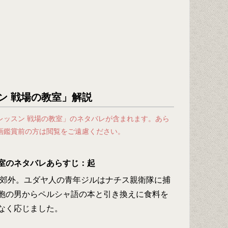
ン 戦場の教室」解説
レッスン 戦場の教室」のネタバレが含まれます。あら
画鑑賞前の方は閲覧をご遠慮ください。
室のネタバレあらすじ：起
ス郊外。ユダヤ人の青年ジルはナチス親衛隊に捕
胞の男からペルシャ語の本と引き換えに食料を
なく応じました。