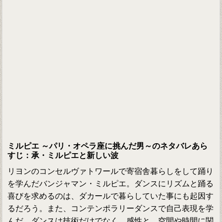
ミルピエ ～パリ・オペラ座に挑んだ男～のネタバレあら
すじ：承・ミルピエと新しい波
リヨンのコンセルヴァトワールで寄宿舎暮らしをして踊り
を学んだバンジャマン・ミルピエ。ダンスにリズムと踊る
喜びを求めるのは、ダカールで暮らしていた事にも起因す
るだろう。また、コンテンポラリーダンスで自己表現を学
んだ。ダンスは技術だけでなく、感性と、空間や時間に関