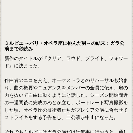
ミルピエ ～パリ・オペラ座に挑んだ男～の結末：ガラ公
演まで秒読み
新作のタイトルが『クリア、ラウド、ブライト、フォワー
ド』に決まった。
作曲者のニコを交え、オーケストラとのリハーサルも始ま
り、曲の概要やニュアンスをメンバーの全員に伝え、肩の
力を抜いて自由に動くようにと話した。シーズン開始間近
の一週間後に完成のめどが立ち、ポートレート写真撮影を
した頃、オペラ座の技術者たちがプレミア公演に合わせて
ストライキをする予告をし、二公演が中止になった。
それでもミルピエはガラ公演だけは無事に行おうと、通し