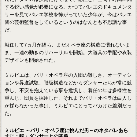
する鋭い感覚が必要になる。かつてバレエのドキュメンタ
リーを見てバレエ学校を怖がっていた少年が、今はバレエ
団の芸術監督をしているというのはなんとも不思議な事
だ。
就任して7ヵ月が経ち、まだオペラ座の構造に慣れないま
ま、一連の動きのリハーサルを開始。大道具の手配や衣装
デザインも開始された。
ミルピエは、パリ・オペラ座の入団の難しさ、オーディシ
ョンや昇進試験、階級構造などからダンサーたちが常に競
争し、不安を抱えている事を危惧し、着任の年は多様性を
重んじ、団員を採用した。それまでパリ・オペラは白人し
か採らなかった事は、ミルピエにとってバカげた差別だっ
た。
ミルピエ ～パリ・オペラ座に挑んだ男～のネタバレあら
すじ：転・ダンサーとの関係