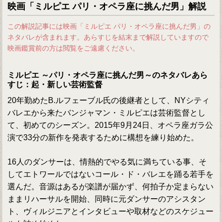
映画「ミルピエ パリ・オペラ座に挑んだ男」解説
この解説記事には映画「ミルピエ パリ・オペラ座に挑んだ男」の
ネタバレが含まれます。あらすじを結末まで解説していますので
映画鑑賞前の方は閲覧をご遠慮ください。
ミルピエ ～パリ・オペラ座に挑んだ男～のネタバレあら
すじ：起・新しい芸術監督
20年勤めたB.ルフェーブル氏の後継者として、NYシティ
バレエから来たバンジャマン・ミルピエは芸術監督とし
て、初めてのシーズン。2015年9月24日、オペラ座ガラ公
演で33分の新作を発表するために構想を練り始めた。
16人のダンサーは、情熱的でやる気に満ちている事、そ
してエトワールではないコール・ド・バレエを踊る若手を
選んだ。音源はあるが楽譜が届かず、何拍子か定まらない
ままリハーサルを開始、同時に元ダンサーのアシスタン
ト、ヴィルジニアとインタビューや取材などのスケジュー