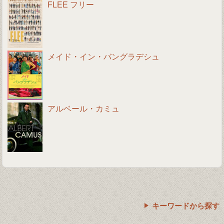
FLEE フリー
メイド・イン・バングラデシュ
アルベール・カミュ
キーワードから探す