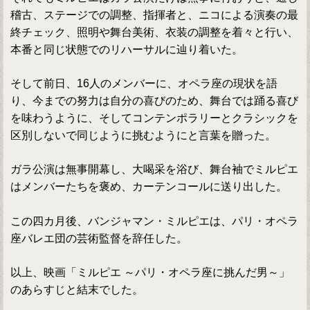
稽古、ステージでの調整、指揮者と、ニコによる演奏の最
終チェック、照明や舞台美術、衣装の調整を着々と行い、
本番と同じ状態でのリハーサルに辿り着いた。
そして前日、16人のメンバーに、オペラ座の現状を語
り、今までの努力は自分の喜びのため、舞台では踊る喜び
を味わうように、そしてコンテンポラリーとクラシックを
区別しないで同じように挑むようにと言葉を贈った。
ガラ公演は無事開幕し、大喝采を浴び、舞台袖でミルピエ
はメンバーたちを褒め、カーテンコールに送り出した。
この四カ月後、バンジャマン・ミルピエは、パリ・オペラ
座バレエ団の芸術監督を辞任した。
以上、映画「ミルピエ ～パリ・オペラ座に挑んだ男～」
のあらすじと結末でした。