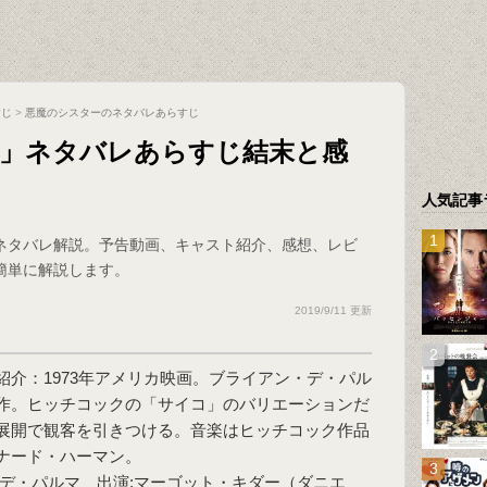
すじ
>
悪魔のシスターのネタバレあらすじ
ー」ネタバレあらすじ結末と感
人気記事
ネタバレ解説。予告動画、キャスト紹介、感想、レビ
簡単に解説します。
2019/9/11 更新
紹介：1973年アメリカ映画。ブライアン・デ・パル
作。ヒッチコックの「サイコ」のバリエーションだ
展開で観客を引きつける。音楽はヒッチコック作品
ナード・ハーマン。
・デ・パルマ 出演:マーゴット・キダー（ダニエ