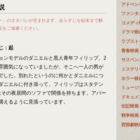
アドベン
説
ファンタ
ー」のネタバレが含まれます。あらすじを結末まで解
コメディ
覧をご遠慮ください。
ドラマ映
ラブスト
じ：起
青春映画
ョンモデルのダニエルと黒人青年フィリップ。2
サスペン
雰囲気になっていましたが、そこへ一人の男が
ミステリ
でした。別れたというのに何かとダニエルにつ
ホラー映
ダニエルに付き添って、フィリップはスタテン
ミュージ
はその夜居間のソファで関係を持ちます。アパー
ドキュメ
構えるように見張っています。
伝記映画
戦争映画
西部劇映