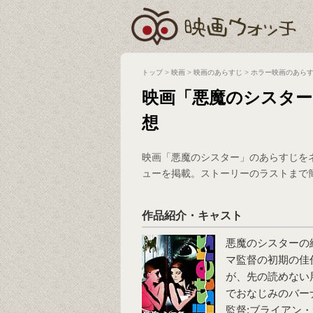
トップ
>
映画
>
映画のあらすじ
>
ホラー映画のあら
映画「悪魔のシスタ
想
映画「悪魔のシスター」のあらすじを
ューを掲載。ストーリーのラストまで
作品紹介・キャスト
悪魔のシスター
の
マ監督の初期の佳
が、先の読めない
でおなじみのバー
監督:ブライアン