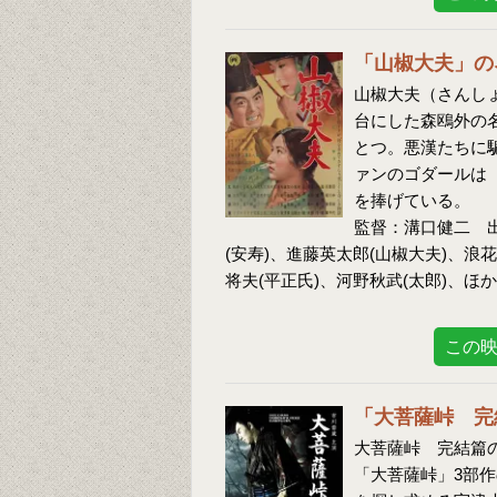
「山椒大夫」の
山椒大夫（さんしょ
台にした森鴎外の
とつ。悪漢たちに
ァンのゴダールは
を捧げている。
監督：溝口健二 出
(安寿)、進藤英太郎(山椒大夫)、浪
将夫(平正氏)、河野秋武(太郎)、ほか
この
「大菩薩峠 完
大菩薩峠 完結篇の
「大菩薩峠」3部