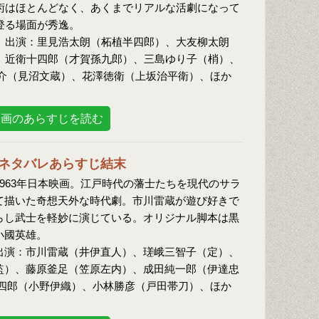
術はほとんどなく、あくまでリアルな活劇になって
登る場面が秀逸。
 出演：里見浩太朗（柘植半四郎）、大友柳太朗
、近衛十四郎（才賀孫九郎）、三島ゆり子（梢）、
介（見沼文蔵）、花澤徳衛（上坂治平衛）、ほか
映画のあらすじを読む
ネタバレあらすじ結末
963年日本映画。江戸時代の藩士たちを現代のサラ
て描いた奇想天外な時代劇。市川雷蔵が遊び好きで
らし武士を軽妙に演じている。オリジナル脚本は黒
小國英雄。
出演：市川雷蔵（井伊直人）、瑳峨三智子（定）、
監）、藤原釜足（笠原左内）、成田純一郎（伊達忠
四郎（小野伊織）、小林勝彦（戸田帯刀）、ほか