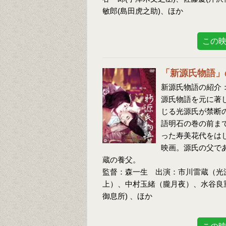
敏郎(島田虎之助)、ほか
この
「新源氏物語」
新源氏物語の紹介：
源氏物語を元に著
じる光源氏が禁断
語明石の巻の前ま
った寿美花代をは
映画。源氏の父で
蔵の養父。
監督：森一生 出演：市川雷蔵（光
上）、中村玉緒（朧月夜）、水谷良重(
御息所) 、ほか