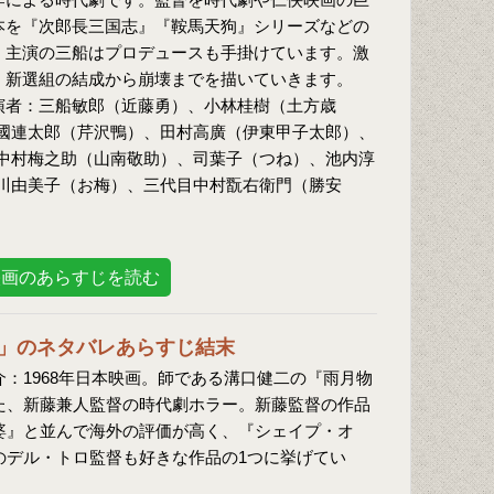
本を『次郎長三国志』『鞍馬天狗』シリーズなどの
、主演の三船はプロデュースも手掛けています。激
、新選組の結成から崩壊までを描いていきます。
演者：三船敏郎（近藤勇）、小林桂樹（土方歳
國連太郎（芹沢鴨）、田村高廣（伊東甲子太郎）、
中村梅之助（山南敬助）、司葉子（つね）、池内淳
川由美子（お梅）、三代目中村翫右衛門（勝安
映画のあらすじを読む
」のネタバレあらすじ結末
：1968年日本映画。師である溝口健二の『雨月物
た、新藤兼人監督の時代劇ホラー。新藤監督の作品
婆』と並んで海外の評価が高く、『シェイプ・オ
のデル・トロ監督も好きな作品の1つに挙げてい