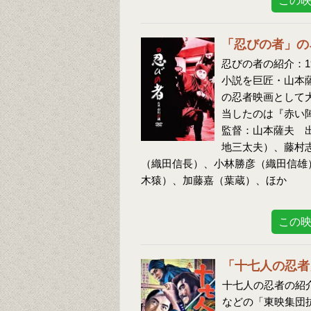
この
「忍びの者」の
忍びの者の紹介：1
小説を巨匠・山本
の忍者映画として
当したのは『赤い
監督：山本薩夫 
地三太夫）、藤村
（織田信長）、小林勝彦（織田信雄
木猿）、加藤嘉（葉蔵）、ほか
この
「十七人の忍者
十七人の忍者の紹介
などの「東映集団