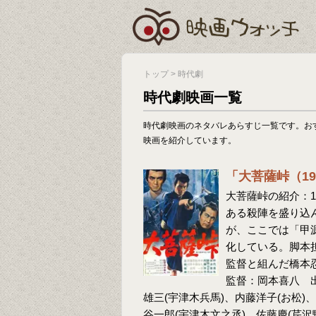
トップ
>
時代劇
時代劇映画一覧
時代劇映画のネタバレあらすじ一覧です。お
映画を紹介しています。
「大菩薩峠（1
大菩薩峠の紹介：1
ある殺陣を盛り込
が、ここでは「甲
化している。脚本
監督と組んだ橋本
監督：岡本喜八 出
雄三(宇津木兵馬)、内藤洋子(お松)
谷一郎(宇津木文之丞)、佐藤慶(芹沢