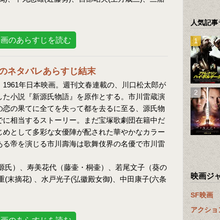
人気記事
映画のあらすじを読む
のネタバレあらすじ結末
1961年日本映画。週刊文春連載の、川口松太郎が
した小説『新源氏物語』を原作とする。市川雷蔵演
の恋の果てに全てを失って都を去るに至る、源氏物
でに相当するストーリー。まだ宝塚歌劇団在籍中だ
じめとして多彩な女優陣が配された華やかなカラー
ある帝を演じる市川壽海は歌舞伎界の名優で市川雷
源氏）、寿美花代（藤壷・桐壷）、若尾文子（葵の
映画ジ
末摘花) 、水戸光子(弘徽殿女御)、中田康子(六条
SF映画
アクショ