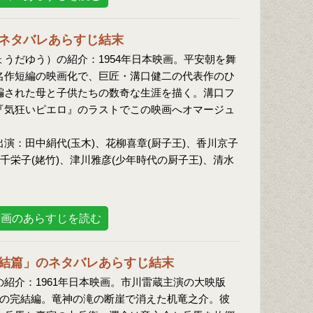
ネタバレあらすじ結末
うだゆう）の紹介：1954年日本映画。平安朝を舞
名作短編の映画化で、巨匠・溝口健二の代表作のひ
騙された母と子供たちの数奇な生涯を描く。溝口フ
『気狂いピエロ』のラストでこの映画へオマージュ
演：田中絹代(玉木)、花柳喜章(厨子王)、香川京子
花千栄子(姥竹)、津川雅彦(少年時代の厨子王)、清水
映画のあらすじを読む
結篇」のネタバレあらすじ結末
紹介：1961年日本映画。市川雷蔵主演の大映版
作の完結編。竜神の滝の断崖で消えた机竜之介。彼