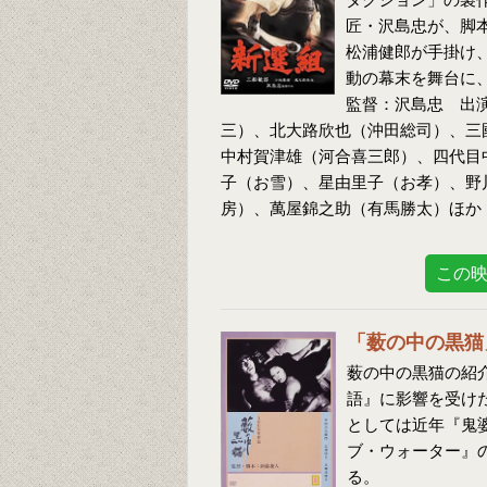
匠・沢島忠が、脚
松浦健郎が手掛け
動の幕末を舞台に
監督：沢島忠 出
三）、北大路欣也（沖田総司）、三
中村賀津雄（河合喜三郎）、四代目
子（お雪）、星由里子（お孝）、野
房）、萬屋錦之助（有馬勝太）ほか
この
「薮の中の黒猫
薮の中の黒猫の紹介
語』に影響を受け
としては近年『鬼
ブ・ウォーター』
る。