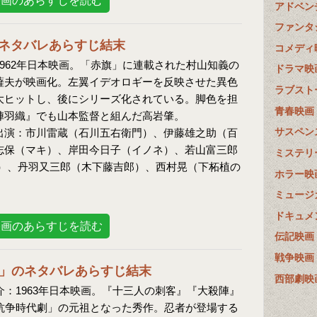
映画のあらすじを読む
アドベン
ファンタ
ネタバレあらすじ結末
コメディ
962年日本映画。「赤旗」に連載された村山知義の
ドラマ映
薩夫が映画化。左翼イデオロギーを反映させた異色
ラブスト
大ヒットし、後にシリーズ化されている。脚色を担
青春映画
陣羽織』でも山本監督と組んだ高岩肇。
サスペン
出演：市川雷蔵（石川五右衛門）、伊藤雄之助（百
志保（マキ）、岸田今日子（イノネ）、若山富三郎
ミステリ
）、丹羽又三郎（木下藤吉郎）、西村晃（下柘植の
ホラー映
ミュージ
ドキュメ
映画のあらすじを読む
伝記映画
戦争映画
」のネタバレあらすじ結末
西部劇映
：1963年日本映画。『十三人の刺客』『大殺陣』
抗争時代劇」の元祖となった秀作。忍者が登場する