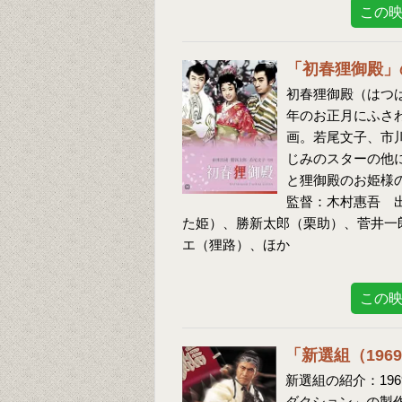
この
「初春狸御殿」
初春狸御殿（はつは
年のお正月にふさ
画。若尾文子、市
じみのスターの他
と狸御殿のお姫様
監督：木村惠吾 
た姫）、勝新太郎（栗助）、菅井一
エ（狸路）、ほか
この
「新選組（19
新選組の紹介：19
ダクション」の製