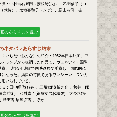
出演：中村吉右衛門（藪銀時(八)）、乙羽信子（ヨ
宏（武将）、太地喜和子（シゲ）、殿山泰司（甚
映画のあらすじを読む
のネタバレあらすじ結末
くいちだいおんな）の紹介：1952年日本映画。巨
のスランプから復調した作品で、ヴェネツィア国際
受賞。以後3年連続で同映画祭で受賞し、国際的に
けになった。溝口の特徴であるワンシーン・ワンカ
に用いられている。
演：田中絹代(お春)、三船敏郎(勝之介)、菅井一郎
屋嘉兵衛)、沢村貞子(笹屋女房お和佐)、大泉滉(笹
宇野重吉(扇屋弥吉)、ほか
映画のあらすじを読む