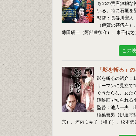
ものの荒唐無稽な
いる。特に石垣を
監督：長谷川安人
（伊賀の甚伍左）
薄田研二（阿部豊後守）、東千代之
この
「影を斬る」の
影を斬るの紹介：1
リーマンに見立て
ぐうたらな、女た
澤映画で知られる
監督：池広一夫 
稲葉義男（伊達将
宗）、坪内ミキ子（和子）、松本錦