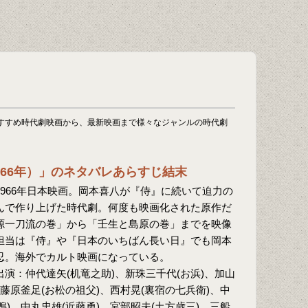
すすめ時代劇映画から、最新映画まで様々なジャンルの時代劇
966年）」のネタバレあらすじ結末
966年日本映画。岡本喜八が『侍』に続いて迫力の
んで作り上げた時代劇。何度も映画化された原作だ
源一刀流の巻」から「壬生と島原の巻」までを映像
担当は『侍』や『日本のいちばん長い日』でも岡本
忍。海外でカルト映画になっている。
演：仲代達矢(机竜之助)、新珠三千代(お浜)、加山
、藤原釜足(お松の祖父)、西村晃(裏宿の七兵衛)、中
鴨)、中丸忠雄(近藤勇)、宮部昭夫(土方歳三)、三船