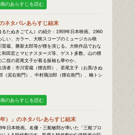
映画のあらすじを読む
のネタバレあらすじ結末
るたぬきごてん）の紹介：1959年日本映画。1960
わしい、カラー、大映スコープのミュージカル映
川雷蔵、勝新太郎等が狸を演じる。大映作品でおな
に和田宏とマヒナスターズ等、ゲスト多数。山の狸
の二役の若尾文子が着る振袖も華やか。
出演者：市川雷蔵（狸吉郎）、若尾文子（お黒/きぬ
郎（泥右衛門）、中村鴈治郎（狸右衛門）、楠トシ
映画のあらすじを読む
69年）」のネタバレあらすじ結末
69年日本映画。名優・三船敏郎が率いた「三船プロ
作による時代劇です。監督を時代劇や仁侠映画の巨