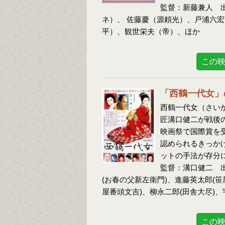
監督：新藤兼人 
ネ）、 佐藤慶（源頼光）、戸浦六
平）、観世栄夫（帝）、ほか
この
「西鶴一代女」
西鶴一代女（さいか
匠溝口健二が戦後
映画祭で国際賞を
認められるきっか
ットの手法が存分
監督：溝口健二 出
(お春の父新左衛門)、進藤英太郎(笹
屋番頭文吉)、柳永二郎(田舎大尽)、
この